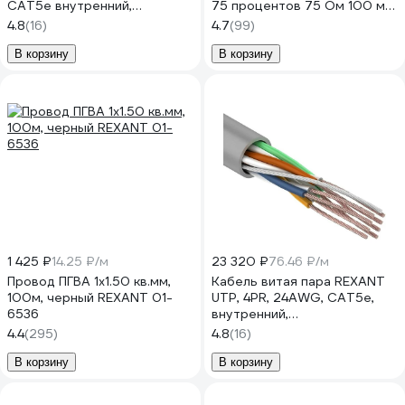
CAT5e внутренний,
75 процентов 75 Ом 100 м
многопроволочный, 305 м
белый 01-2431
4.8
(16)
4.7
(99)
01-0145
В корзину
В корзину
1 425 ₽
14.25 ₽/м
23 320 ₽
76.46 ₽/м
Провод ПГВА 1х1.50 кв.мм,
Кабель витая пара REXANT
100м, черный REXANT 01-
UTP, 4PR, 24AWG, CAT5e,
6536
внутренний,
многопроволочный, 305м
4.4
(295)
4.8
(16)
01-0044
В корзину
В корзину