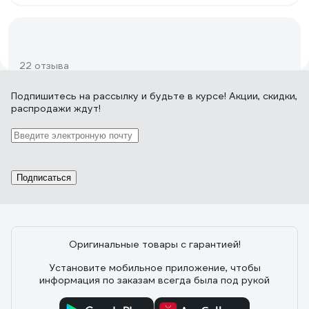
22 отзыва
Подпишитесь
на рассылку
и будьте в курсе! Акции, скидки,
распродажи ждут!
Отзыв о кабеле REXANT SAT 703B 75 Ом,
Cu/Al/Cu, 75% белый 01-2431-20
26.07.2023
Роман О.
цена/качество
Подписаться
Оригинальные товары с гарантией!
10 отзывов
Установите мобильное приложение, чтобы
информация по заказам всегда была под рукой
Отзыв о кабеле КВК-В-2 PROCONNECT