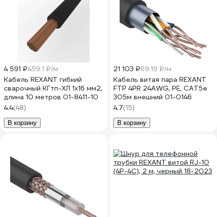
4 591 ₽
459.1 ₽/м
21 103 ₽
69.19 ₽/м
Кабель REXANT гибкий
Кабель витая пара REXANT
сварочный КГтп-ХЛ 1х16 мм2,
FTP 4PR 24AWG, PE, CAT5e
длина 10 метров 01-8411-10
305м внешний 01-0146
4.4
(48)
4.7
(15)
В корзину
В корзину