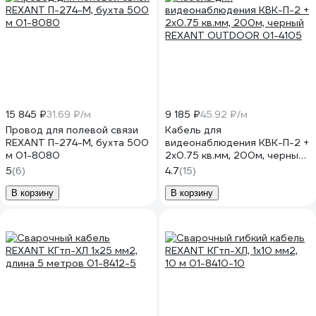
15 845 ₽
31.69 ₽/м
9 185 ₽
45.92 ₽/м
Провод для полевой связи
Кабель для
REXANT П-274-М, бухта 500
видеонаблюдения КВК-П-2 +
м 01-8080
2х0.75 кв.мм, 200м, черный
REXANT OUTDOOR 01-4105
5
(6)
4.7
(15)
В корзину
В корзину