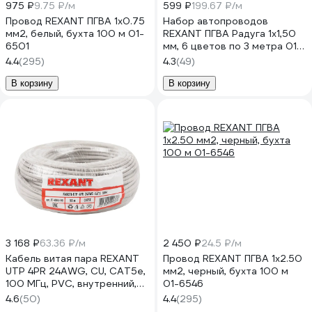
975 ₽
9.75 ₽/м
599 ₽
199.67 ₽/м
Провод REXANT ПГВА 1х0.75
Набор автопроводов
мм2, белый, бухта 100 м 01-
REXANT ПГВА Радуга 1x1,50
6501
мм, 6 цветов по 3 метра 01-
6550
4.4
(295)
4.3
(49)
В корзину
В корзину
3 168 ₽
63.36 ₽/м
2 450 ₽
24.5 ₽/м
Кабель витая пара REXANT
Провод REXANT ПГВА 1х2.50
UTP 4PR 24AWG, CU, CAT5e,
мм2, черный, бухта 100 м
100 МГц, PVC, внутренний,
01-6546
серый, 50 м 01-0043-50
4.6
(50)
4.4
(295)