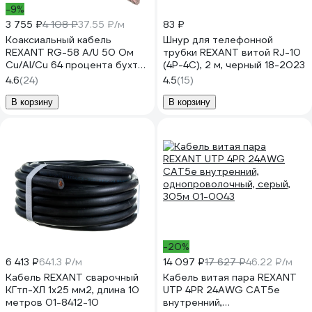
-9%
3 755 ₽
4 108 ₽
37.55 ₽/м
83 ₽
Коаксиальный кабель
Шнур для телефонной
REXANT RG-58 A/U 50 Ом
трубки REXANT витой RJ-10
Cu/Al/Cu 64 процента бухта
(4P-4C), 2 м, черный 18-2023
100 м черный 01-2003
4.6
(24)
4.5
(15)
В корзину
В корзину
-20%
6 413 ₽
641.3 ₽/м
14 097 ₽
17 627 ₽
46.22 ₽/м
Кабель REXANT сварочный
Кабель витая пара REXANT
КГтп-ХЛ 1х25 мм2, длина 10
UTP 4PR 24AWG CAT5e
метров 01-8412-10
внутренний,