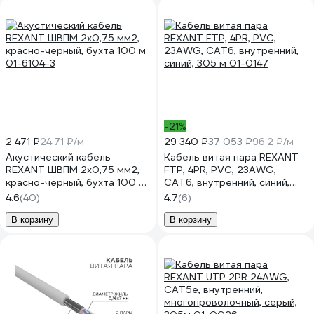
-21%
2 471 ₽
24.71 ₽/м
29 340 ₽
37 053 ₽
96.2 ₽/м
Акустический кабель
Кабель витая пара REXANT
REXANT ШВПМ 2х0,75 мм2,
FTP, 4PR, PVC, 23AWG,
красно-черный, бухта 100 м
CAT6, внутренний, синий,
01-6104-3
305 м 01-0147
4.6
(40)
4.7
(6)
В корзину
В корзину