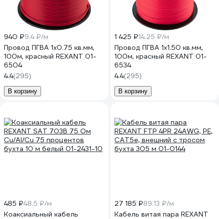
940 ₽
9.4 ₽/м
1 425 ₽
14.25 ₽/м
Провод ПГВА 1х0.75 кв.мм,
Провод ПГВА 1х1.50 кв.мм,
100м, красный REXANT 01-
100м, красный REXANT 01-
6504
6534
4.4
(295)
4.4
(295)
В корзину
В корзину
485 ₽
48.5 ₽/м
27 185 ₽
89.13 ₽/м
Коаксиальный кабель
Кабель витая пара REXANT