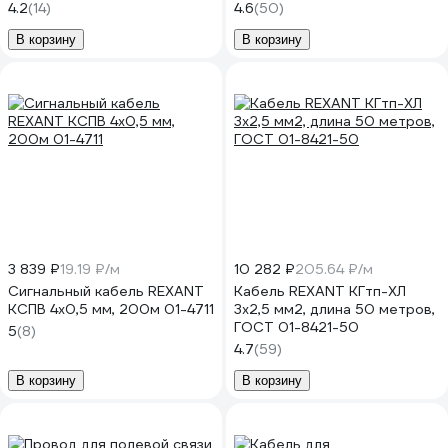
однопроволочный, серый,
4.2
(14)
4.6
(50)
305м 01-0043
В корзину
В корзину
3 839 ₽
19.19 ₽/м
10 282 ₽
205.64 ₽/м
Сигнальный кабель REXANT
Кабель REXANT КГтп-ХЛ
КСПВ 4х0,5 мм, 200м 01-4711
3х2,5 мм2, длина 50 метров,
ГОСТ 01-8421-50
5
(8)
4.7
(59)
В корзину
В корзину