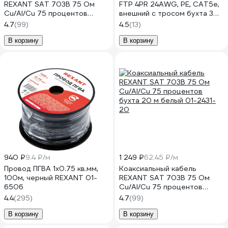
REXANT SAT 703B 75 Ом
FTP 4PR 24AWG, PE, CAT5e,
Cu/Al/Cu 75 процентов
внешний с тросом бухта 305
бухта 10 м белый 01-2431-10
м 01-0144
4.7
(99)
4.5
(13)
В корзину
В корзину
940 ₽
9.4 ₽/м
1 249 ₽
62.45 ₽/м
Провод ПГВА 1х0.75 кв.мм,
Коаксиальный кабель
100м, черный REXANT 01-
REXANT SAT 703B 75 Ом
6506
Cu/Al/Cu 75 процентов
бухта 20 м белый 01-2431-
4.4
(295)
4.7
(99)
20
В корзину
В корзину