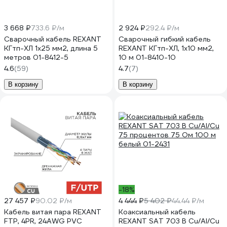
3 668 ₽
733.6 ₽/м
2 924 ₽
292.4 ₽/м
Сварочный кабель REXANT
Сварочный гибкий кабель
КГтп-ХЛ 1х25 мм2, длина 5
REXANT КГтп-ХЛ, 1х10 мм2,
метров 01-8412-5
10 м 01-8410-10
4.6
(59)
4.7
(7)
В корзину
В корзину
-18%
27 457 ₽
90.02 ₽/м
4 444 ₽
5 402 ₽
44.44 ₽/м
Кабель витая пара REXANT
Коаксиальный кабель
FTP, 4PR, 24AWG PVC
REXANT SAT 703 B Cu/Al/Cu