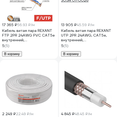
17 365 ₽
56.93 ₽/м
13 905 ₽
45.59 ₽/м
Кабель витая пара REXANT
Кабель витая пара REXANT
FTP 2PR 24AWG PVC CAT5e
UTP 2PR 24AWG, CAT5e,
внутренний,
внутренний,
многопроволочный, 305 м
многопроволочный, серый,
5
(5)
5
(5)
01-0125
305м 01-0026
В корзину
В корзину
2 249 ₽
22.49 ₽/м
4 845 ₽
48.45 ₽/м