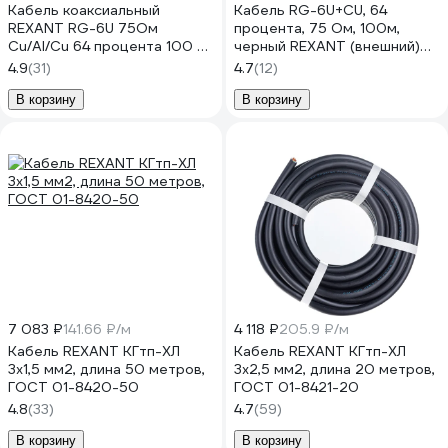
Кабель коаксиальный
Кабель RG-6U+CU, 64
REXANT RG-6U 75Ом
процента, 75 Ом, 100м,
Cu/Al/Cu 64 процента 100 м
черный REXANT (внешний)
белый 01-2201
01-2222
4.9
(31)
4.7
(12)
В корзину
В корзину
7 083 ₽
141.66 ₽/м
4 118 ₽
205.9 ₽/м
Кабель REXANT КГтп-ХЛ
Кабель REXANT КГтп-ХЛ
3х1,5 мм2, длина 50 метров,
3х2,5 мм2, длина 20 метров,
ГОСТ 01-8420-50
ГОСТ 01-8421-20
4.8
(33)
4.7
(59)
В корзину
В корзину