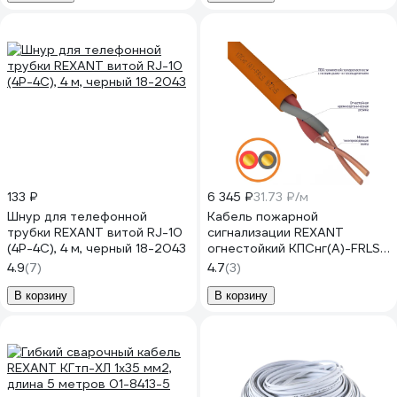
133 ₽
6 345 ₽
31.73 ₽/м
Шнур для телефонной
Кабель пожарной
трубки REXANT витой RJ-10
сигнализации REXANT
(4P-4C), 4 м, черный 18-2043
огнестойкий КПСнг(А)-FRLS
1х2х0,75мм2, 200м 01-4903
4.9
(7)
4.7
(3)
В корзину
В корзину