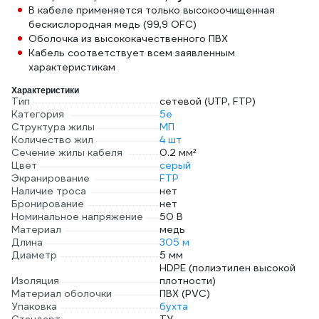
В кабеле применяется только высокоочищенная
бескислородная медь (99,9 OFC)
Оболочка из высококачественного ПВХ
Кабель соответствует всем заявленным
характеристикам
Характеристики
Тип
сетевой (UTP, FTP)
Категория
5e
Структура жилы
МП
Количество жил
4 шт
Сечение жилы кабеля
0.2 мм²
Цвет
серый
Экранирование
FTP
Наличие троса
нет
Бронирование
нет
Номинальное напряжение
50 В
Материал
медь
Длина
305 м
Диаметр
5 мм
HDPE (полиэтилен высокой
Изоляция
плотности)
Материал оболочки
ПВХ (PVC)
Упаковка
бухта