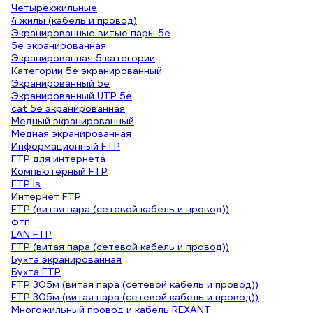
Четырехжильные
4 жилы (кабель и провод)
Экранированные витые пары 5e
5е экранированная
Экранированная 5 категории
Категории 5е экранированный
Экранированный 5е
Экранированный UTP 5е
cat 5e экранированная
Медный экранированный
Медная экранированная
Информационный FTP
FTP для интернета
Компьютерный FTP
FTP ls
Интернет FTP
FTP (витая пара (сетевой кабель и провод))
фтп
LAN FTP
FTP (витая пара (сетевой кабель и провод))
Бухта экранированная
Бухта FTP
FTP 305м (витая пара (сетевой кабель и провод))
FTP 305м (витая пара (сетевой кабель и провод))
Многожильный провод и кабель REXANT