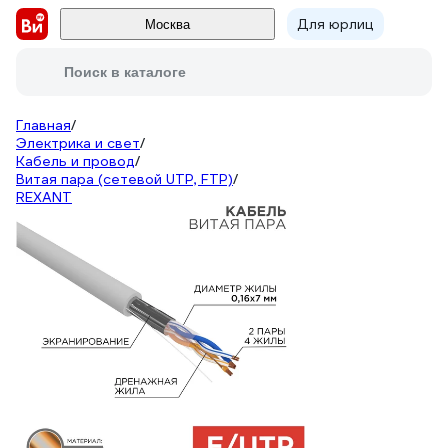
Для юрлиц
Москва
Поиск в каталоге
Главная
/
Электрика и свет
/
Кабель и провод
/
Витая пара (сетевой UTP, FTP)
/
REXANT