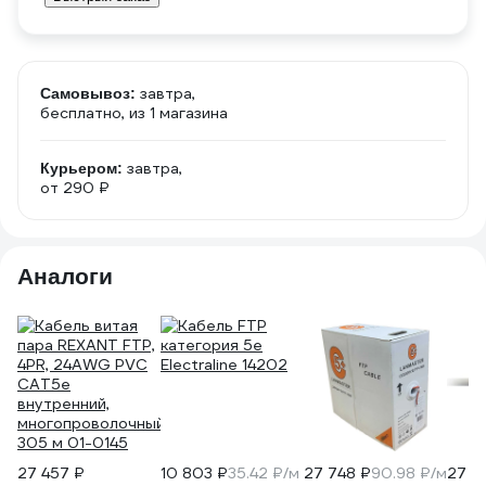
завтра,
Самовывоз:
бесплатно
, из 1 магазина
завтра,
Курьером:
от 290 ₽
Аналоги
27 457 ₽
10 803 ₽
35.42 ₽/м
27 748 ₽
90.98 ₽/м
27 7