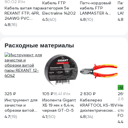
90.02 ₽/м
Кабель FTP
Патч-кордовый
Патч
Кабель витая пара
категория 5е
кабель FTP
кабе
REXANT FTP, 4PR,
Electraline 14202
LANMASTER 4
LANM
24AWG PVC
пары, Кат. 5e,
пары
4.5
(40)
4.8
(10)
4.8
(1
CAT5e
LSZH, оранжевый,
5e, L
4.8
(16)
внутренний,
305м в кат., LAN-
305м 
многопроволочный,
5EFTP-PT-LSZH-
5EFT
305 м 01-0145
OR
WH
Расходные материалы
-40
325 ₽
105 ₽
16.41 ₽/м
2 630 ₽
269 
2.69
Инструмент для
Изолента Gigant
Кабелерез
зачистки и
ХБ 19 мм х 6,4 м,
KRAFTOOL KS-16V
Нейл
обрезки витой
черная GT-0-5
диэлектрический,
стяж
пары REXANT 12-
23333-16V
FORT
4.7
(19)
4.1
(50)
4.8
(34)
4042
5х30
4.4
(1
100 