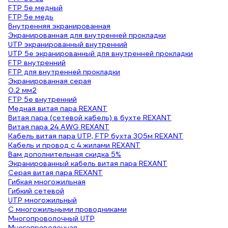
FTP 5e медный
FTP 5e медь
Внутренняя экранированная
Экранированная для внутренней прокладки
UTP экранированный внутренний
UTP 5e экранированный для внутренней прокладки
FTP внутренний
FTP для внутренней прокладки
Экранированная серая
0.2 мм2
FTP 5e внутренний
Медная витая пара REXANT
Витая пара (сетевой кабель) в бухте REXANT
Витая пара 24 AWG REXANT
Кабель витая пара UTP, FTP бухта 305м REXANT
Кабель и провод с 4 жилами REXANT
Вам дополнительная скидка 5%
Экранированный кабель витая пара REXANT
Серая витая пара REXANT
Гибкая многожильная
Гибкий сетевой
UTP многожильный
С многожильными проводниками
Многопроволочный UTP
Многопроволочная