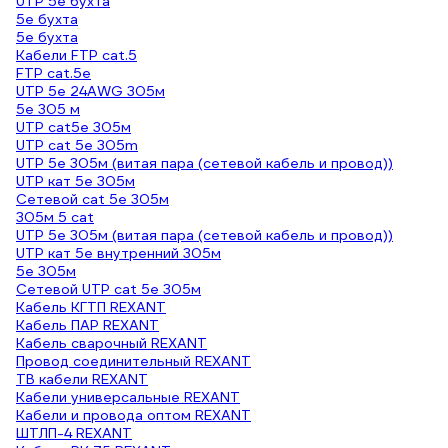
UTP 5e бухта
5е бухта
5e бухта
Кабели FTP cat.5
FTP cat.5e
UTP 5e 24AWG 305м
5е 305 м
UTP cat5e 305м
UTP cat 5e 305m
UTP 5e 305м (витая пара (сетевой кабель и провод))
UTP кат 5е 305м
Сетевой cat 5e 305м
305м 5 cat
UTP 5e 305м (витая пара (сетевой кабель и провод))
UTP кат 5e внутренний 305м
5e 305м
Сетевой UTP cat 5e 305м
Кабель КГТП REXANT
Кабель ПАР REXANT
Кабель сварочный REXANT
Провод соединительный REXANT
ТВ кабели REXANT
Кабели универсальные REXANT
Кабели и провода оптом REXANT
ШТЛП-4 REXANT