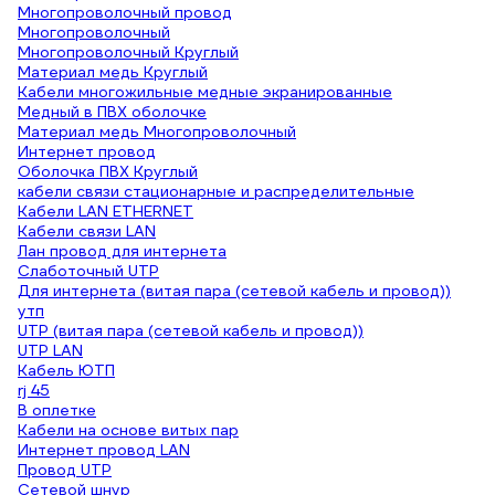
Многопроволочный провод
Многопроволочный
Многопроволочный Круглый
Материал медь Круглый
Кабели многожильные медные экранированные
Медный в ПВХ оболочке
Материал медь Многопроволочный
Интернет провод
Оболочка ПВХ Круглый
кабели связи стационарные и распределительные
Кабели LAN ETHERNET
Кабели связи LAN
Лан провод для интернета
Слаботочный UTP
Для интернета (витая пара (сетевой кабель и провод))
утп
UTP (витая пара (сетевой кабель и провод))
UTP LAN
Кабель ЮТП
rj 45
В оплетке
Кабели на основе витых пар
Интернет провод LAN
Провод UTP
Сетевой шнур