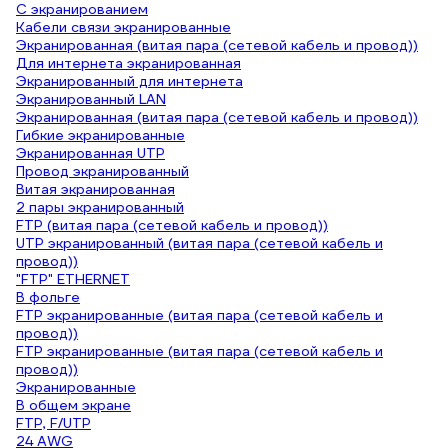
С экранированием
Кабели связи экранированные
Экранированная (витая пара (сетевой кабель и провод))
Для интернета экранированная
Экранированный для интернета
Экранированный LAN
Экранированная (витая пара (сетевой кабель и провод))
Гибкие экранированные
Экранированная UTP
Провод экранированный
Витая экранированная
2 пары экранированный
FTP (витая пара (сетевой кабель и провод))
UTP экранированный (витая пара (сетевой кабель и
провод))
"FTP" ETHERNET
В фольге
FTP экранированные (витая пара (сетевой кабель и
провод))
FTP экранированные (витая пара (сетевой кабель и
провод))
Экранированные
В общем экране
FTP, F/UTP
24 AWG