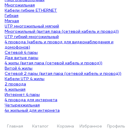
Многожильная
Кабели гибкие ETHERNET
Гибкая
Мягкая
UTP многожильный мягкий
Многожильный (витая пара (сетевой кабель и провод))
UTP гибкий многожильный
4 провода (кабель и провод для видеонаблюдения и
домофонов)
Сетевой 4 пары
Две витые пары
4 жилы (витая пара (сетевой кабель и провод))
Витой 4 жилы
Сетевой 2 пары (витая пара (сетевой кабель и провод))
Кабели UTP 4 жилы
2 провода
4 жильная
Интернет 4 пары
4 провода для интернета
Четырехжильная
4х жильный для интернета
Интернет провод 4 жилы
Четырехжильный для интернета
4 провода (витая пара (сетевой кабель и провод))
Главная
Каталог
Корзина
Избранное
Профиль