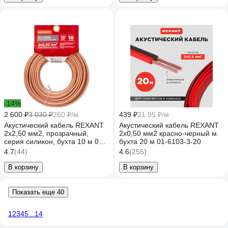
-14%
2 600 ₽
3 030 ₽
260 ₽/м
439 ₽
21.95 ₽/м
Акустический кабель REXANT
Акустический кабель REXANT
2х2,50 мм2, прозрачный,
2х0,50 мм2 красно-черный м.
серия силикон, бухта 10 м 01-
бухта 20 м 01-6103-3-20
6308-10
4.7
(44)
4.6
(255)
В корзину
В корзину
Показать еще 40
1
2
3
4
5
...
14