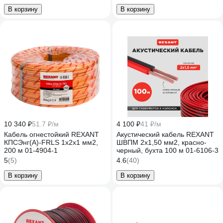
В корзину
В корзину
10 340 ₽
51.7 ₽/м
4 100 ₽
41 ₽/м
Кабель огнестойкий REXANT
Акустический кабель REXANT
КПСЭнг(А)-FRLS 1x2x1 мм2,
ШВПМ 2х1,50 мм2, красно-
200 м 01-4904-1
черный, бухта 100 м 01-6106-3
5
(5)
4.6
(40)
В корзину
В корзину