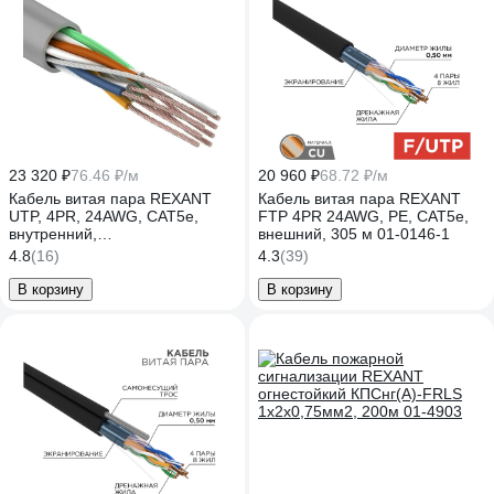
23 320 ₽
76.46 ₽/м
20 960 ₽
68.72 ₽/м
Кабель витая пара REXANT
Кабель витая пара REXANT
UTP, 4PR, 24AWG, CAT5e,
FTP 4PR 24AWG, PE, CAT5e,
внутренний,
внешний, 305 м 01-0146-1
многопроволочный, 305м 01-
4.8
(16)
4.3
(39)
0044
В корзину
В корзину