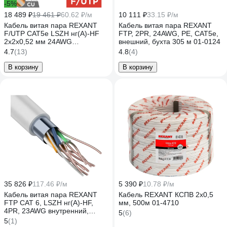
-5%
18 489 ₽
19 461 ₽
60.62 ₽/м
10 111 ₽
33.15 ₽/м
Кабель витая пара REXANT
Кабель витая пара REXANT
F/UTP CAT5e LSZH нг(А)-HF
FTP, 2PR, 24AWG, PE, CAT5e,
2x2х0,52 мм 24AWG
внешний, бухта 305 м 01-0124
внутренний однопроволочный
4.7
(13)
4.8
(4)
серый 305 м PRO 02-0022
В корзину
В корзину
35 826 ₽
117.46 ₽/м
5 390 ₽
10.78 ₽/м
Кабель витая пара REXANT
Кабель REXANT КСПВ 2х0,5
FTP CAT 6, LSZH нг(А)-HF,
мм, 500м 01-4710
4PR, 23AWG внутренний,
5
(6)
серый, 305м 01-0167
5
(1)