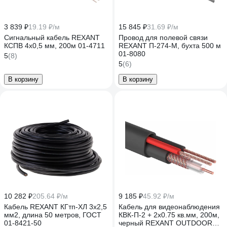
3 839 ₽
19.19 ₽/м
15 845 ₽
31.69 ₽/м
Сигнальный кабель REXANT
Провод для полевой связи
КСПВ 4х0,5 мм, 200м 01-4711
REXANT П-274-М, бухта 500 м
01-8080
5
(8)
5
(6)
В корзину
В корзину
10 282 ₽
205.64 ₽/м
9 185 ₽
45.92 ₽/м
Кабель REXANT КГтп-ХЛ 3х2,5
Кабель для видеонаблюдения
мм2, длина 50 метров, ГОСТ
КВК-П-2 + 2х0.75 кв.мм, 200м,
01-8421-50
черный REXANT OUTDOOR