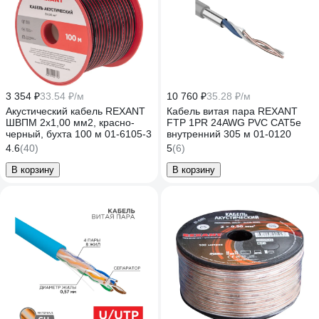
3 354 ₽
33.54 ₽/м
10 760 ₽
35.28 ₽/м
Акустический кабель REXANT
Кабель витая пара REXANT
ШВПМ 2х1,00 мм2, красно-
FTP 1PR 24AWG PVC CAT5e
черный, бухта 100 м 01-6105-3
внутренний 305 м 01-0120
4.6
(40)
5
(6)
В корзину
В корзину