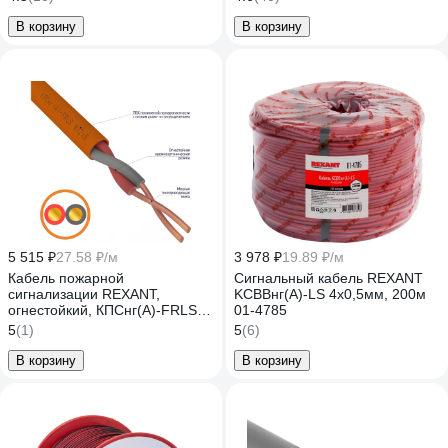
В корзину
В корзину
5 515 ₽
27.58 ₽/м
3 978 ₽
19.89 ₽/м
Кабель пожарной
Сигнальный кабель REXANT
сигнализации REXANT,
KСВВнг(А)-LS 4х0,5мм, 200м
огнестойкий, КПСнг(А)-FRLS
01-4785
1x2x0,50мм2, 200 м 01-4902
5
(1)
5
(6)
В корзину
В корзину