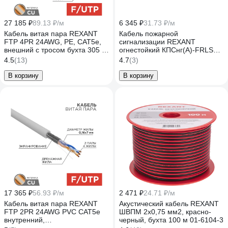
27 185 ₽
89.13 ₽/м
6 345 ₽
31.73 ₽/м
Кабель витая пара REXANT
Кабель пожарной
FTP 4PR 24AWG, PE, CAT5e,
сигнализации REXANT
внешний с тросом бухта 305 м
огнестойкий КПСнг(А)-FRLS
01-0144
1х2х0,75мм2, 200м 01-4903
4.5
(13)
4.7
(3)
В корзину
В корзину
17 365 ₽
56.93 ₽/м
2 471 ₽
24.71 ₽/м
Кабель витая пара REXANT
Акустический кабель REXANT
FTP 2PR 24AWG PVC CAT5e
ШВПМ 2х0,75 мм2, красно-
внутренний,
черный, бухта 100 м 01-6104-3