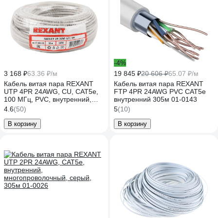
-4%
3 168 ₽
63.36 ₽/м
19 845 ₽
20 606 ₽
65.07 ₽/м
Кабель витая пара REXANT
Кабель витая пара REXANT
UTP 4PR 24AWG, CU, CAT5e,
FTP 4PR 24AWG PVC CAT5e
100 МГц, PVC, внутренний,
внутренний 305м 01-0143
серый, 50 м 01-0043-50
4.6
(50)
5
(10)
В корзину
В корзину