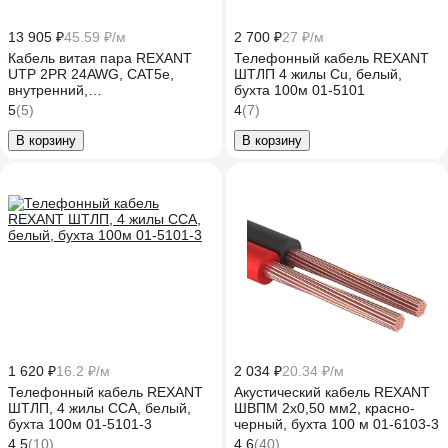
13 905 ₽
45.59 ₽/м
2 700 ₽
27 ₽/м
Кабель витая пара REXANT
Телефонный кабель REXANT
UTP 2PR 24AWG, CAT5e,
ШТЛП 4 жилы Cu, белый,
внутренний,
бухта 100м 01-5101
многопроволочный, серый,
5
(5)
4
(7)
305м 01-0026
В корзину
В корзину
1 620 ₽
16.2 ₽/м
2 034 ₽
20.34 ₽/м
Телефонный кабель REXANT
Акустический кабель REXANT
ШТЛП, 4 жилы CCA, белый,
ШВПМ 2х0,50 мм2, красно-
бухта 100м 01-5101-3
черный, бухта 100 м 01-6103-3
4.5
(10)
4.6
(40)