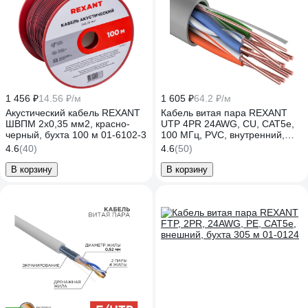
1 456 ₽
14.56 ₽/м
1 605 ₽
64.2 ₽/м
Акустический кабель REXANT
Кабель витая пара REXANT
ШВПМ 2х0,35 мм2, красно-
UTP 4PR 24AWG, CU, CAT5e,
черный, бухта 100 м 01-6102-3
100 МГц, PVC, внутренний,
серый, 25 м 01-0043-25
4.6
(40)
4.6
(50)
В корзину
В корзину