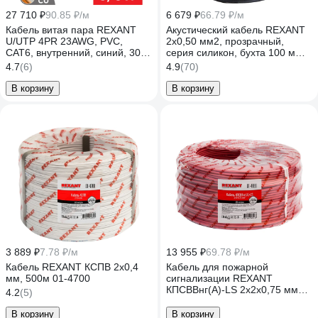
27 710 ₽
90.85 ₽/м
6 679 ₽
66.79 ₽/м
Кабель витая пара REXANT
Акустический кабель REXANT
U/UTP 4PR 23AWG, PVC,
2х0,50 мм2, прозрачный,
CAT6, внутренний, синий, 305
серия силикон, бухта 100 м
м 01-0047
01-6303
4.7
(6)
4.9
(70)
В корзину
В корзину
3 889 ₽
7.78 ₽/м
13 955 ₽
69.78 ₽/м
Кабель REXANT КСПВ 2х0,4
Кабель для пожарной
мм, 500м 01-4700
сигнализации REXANT
КПСВВнг(А)-LS 2x2x0,75 мм2,
4.2
(5)
200 м 01-4866
В корзину
В корзину