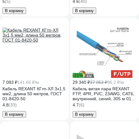
многопроволочный, 305 м 01-
5
(5)
4.6
(40)
0125
В корзину
В корзину
-21%
7 083 ₽
141.66 ₽/м
29 340 ₽
37 053 ₽
96.2 ₽/м
Кабель REXANT КГтп-ХЛ 3х1,5
Кабель витая пара REXANT
мм2, длина 50 метров, ГОСТ
FTP, 4PR, PVC, 23AWG, CAT6,
01-8420-50
внутренний, синий, 305 м 01-
0147
4.8
(33)
4.7
(6)
В корзину
В корзину