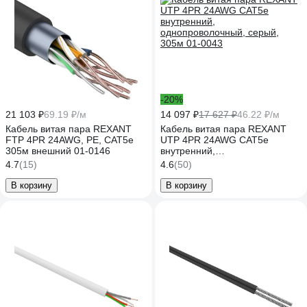
-20%
21 103 ₽
69.19 ₽/м
14 097 ₽
17 627 ₽
46.22 ₽/м
Кабель витая пара REXANT
Кабель витая пара REXANT
FTP 4PR 24AWG, PE, CAT5e
UTP 4PR 24AWG CAT5e
305м внешний 01-0146
внутренний,
однопроволочный, серый,
4.7
(15)
4.6
(50)
305м 01-0043
В корзину
В корзину