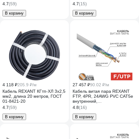
01-4105
4.7
(59)
4.7
(15)
В корзину
В корзину
4 118 ₽
205.9 ₽/м
27 457 ₽
90.02 ₽/м
Кабель REXANT КГтп-ХЛ 3х2,5
Кабель витая пара REXANT
мм2, длина 20 метров, ГОСТ
FTP, 4PR, 24AWG PVC CAT5e
01-8421-20
внутренний,
многопроволочный, 305 м 01-
4.7
(59)
4.8
(16)
0145
В корзину
В корзину