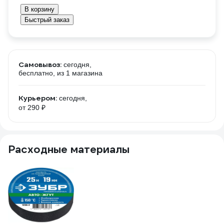
В корзину
Быстрый заказ
Самовывоз:
сегодня,
бесплатно
, из 1 магазина
Курьером:
сегодня,
от 290 ₽
Расходные материалы
67
Ди
4
(6