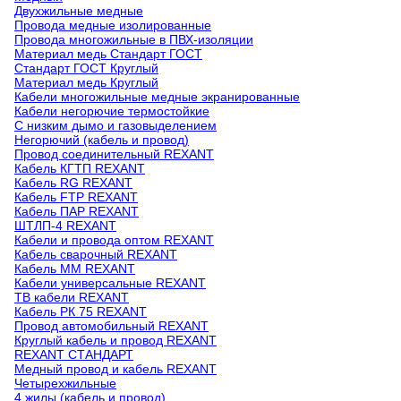
Двухжильные медные
Провода медные изолированные
Провода многожильные в ПВХ-изоляции
Материал медь Стандарт ГОСТ
Стандарт ГОСТ Круглый
Материал медь Круглый
Кабели многожильные медные экранированные
Кабели негорючие термостойкие
С низким дымо и газовыделением
Негорючий (кабель и провод)
Провод соединительный REXANT
Кабель КГТП REXANT
Кабель RG REXANT
Кабель FTP REXANT
Кабель ПАР REXANT
ШТЛП-4 REXANT
Кабели и провода оптом REXANT
Кабель сварочный REXANT
Кабель ММ REXANT
Кабели универсальные REXANT
ТВ кабели REXANT
Кабель РК 75 REXANT
Провод автомобильный REXANT
Круглый кабель и провод REXANT
REXANT СТАНДАРТ
Медный провод и кабель REXANT
Четырехжильные
4 жилы (кабель и провод)