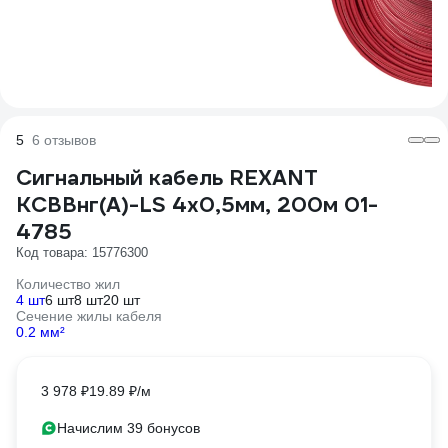
5
6 отзывов
Сигнальный кабель REXANT
KСВВнг(А)-LS 4х0,5мм, 200м 01-
4785
Код товара: 15776300
Количество жил
4 шт
6 шт
8 шт
20 шт
Сечение жилы кабеля
0.2 мм²
3 978 ₽
19.89 ₽/м
Начислим 39 бонусов