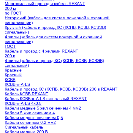
Многожильный провод и кабель REXANT
200 м
по ГОСТ
Негорючий (кабель для систем пожарной и охранной
сигнализации)
Круглый (кабель и провод КС (КСПВ, КСВВ, КСВЭВ)
сигнальный)
4 жилы (кабель для систем пожарной и охранной
сигнализации)
ГОСТ
Кабель и провод с 4 жилами REXANT
200 в
4 жилы (кабель и провод КС (КСПВ, КСВВ, КСВЭВ)
сигнальный)
Красные
Красный
КСВВ
КСВВнг-А-LS
Кабель и провод КС (КСПВ, КСВВ, КСВЭВ) 200 в REXANT
Кабель КСВВ REXANT
Кабель КСВВнг-А-LS сигнальный REXANT
КСВВнг-А-LS 4х0,5
Кабели медные 5 жил сечением 4 мм2
Кабели 5 жил сечением 4
Кабели медные сечением 0,5
Кабели сечением 0.2 мм2
Сигнальный кабель
Кабели медные 200 В