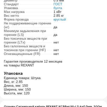
Диаметр
0.5 мм
Стандарт
ГОСТ
Упаковка
бухта
Max нагрузка
1 кВт
Вес нетто
2.85 кг
Форма провода
круглый
Не поддерживающие горение
(нг)
да
Минимум задымления при
горении (LS)
да
Без токсичных веществ при
горении (LTx)
нет
Без галогенных веществ и
токсинов при горении (HF)
нет
Огнезащищенные (FR)
нет
Гарантия производителя 12 месяцев
на товары REXANT
Упаковка
Единица товара: Штука
Вес, кг: 2.85
Длина, мм: 150
Ширина, мм: 150
Высота, мм: 120
Отзывы Сигнальный кабель REXANT KСВВнг(А)-LS 4х0,5мм, 200м