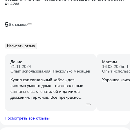
01-4785
5
6 отзывов
Написать отзыв
Денис
Максим
21.11.2024
16.02.2025
г. 
Опыт использования: Несколько месяцев
Опыт использо
Купил как сигнальный кабель для
Хорошее каче
системв умного дома - низковольтные
сигналы с выключателей и датчиков
движения, герконов. Всё прекрасно
работает, никаких нареканий.
Брал более 600 метров.
Посмотреть все отзывы