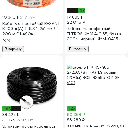
-20%
-9%
10 340 ₽
51.7 ₽/м
17 695 ₽
22 046 ₽
Кабель огнестойкий REXANT
КПСЭнг(А)-FRLS 1x2x1 мм2,
Кабель микрофонный
200 м 01-4904-1
ELTROS КММ 4x0,35, бухта
200м, черный КММ-0435-
5
(5)
ELTROS-MP
В корзину
В корзину
-19%
-23%
-12%
38 427 ₽
60 368 ₽
68 289 ₽
40 174 ₽
49 905 ₽
Кабель ITK RS-485 2x2х0,78
Электрический кабель ввг-