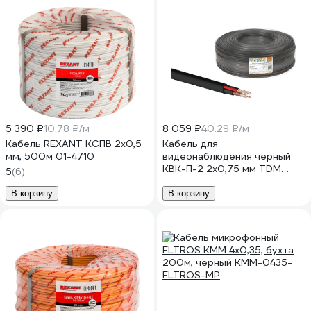
5 390 ₽
10.78 ₽/м
8 059 ₽
40.29 ₽/м
Кабель REXANT КСПВ 2х0,5
Кабель для
мм, 500м 01-4710
видеонаблюдения черный
КВК-П-2 2х0,75 мм TDM
5
(6)
ELECTRIC 200 метров, для
наружной прокладки, серия
В корзину
В корзину
"Народная" SQ0123-0104