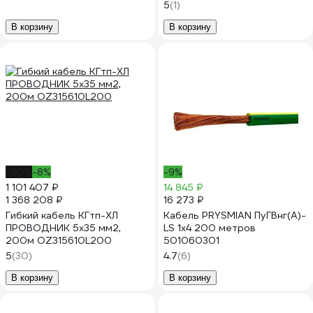
KPP-VBSHVNG-LS-5700-
5
(1)
200
В корзину
В корзину
-20%
-8%
-9%
1 101 407 ₽
14 845 ₽
1 368 208 ₽
16 273 ₽
Гибкий кабель КГтп-ХЛ
Кабель PRYSMIAN ПуГВнг(А)-
ПРОВОДНИК 5x35 мм2,
LS 1x4 200 метров
200м OZ315610L200
501060301
5
(30)
4.7
(6)
В корзину
В корзину