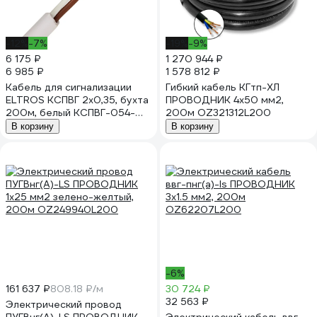
-12%
-7%
-19%
-9%
6 175 ₽
1 270 944 ₽
6 985 ₽
1 578 812 ₽
Кабель для сигнализации
Гибкий кабель КГтп-ХЛ
ELTROS КСПВГ 2x0,35, бухта
ПРОВОДНИК 4x50 мм2,
200м, белый КСПВГ-054-
200м OZ321312L200
ELTROS-MP
В корзину
В корзину
-6%
161 637 ₽
808.18 ₽/м
30 724 ₽
32 563 ₽
Электрический провод