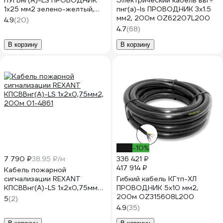
ПУГВнг(А)-LS ПРОВОДНИК
Электрический кабель ввг-
1x25 мм2 зелено-желтый,
пнг(a)-ls ПРОВОДНИК 3x1.5
200м OZ249940L200
мм2, 200м OZ62207L200
4.9
(20)
4.7
(68)
В корзину
В корзину
-19%
-10%
7 790 ₽
38.95 ₽/м
336 421 ₽
417 914 ₽
Кабель пожарной
сигнализации REXANT
Гибкий кабель КГтп-ХЛ
КПСВВнг(А)-LS 1x2x0,75мм2,
ПРОВОДНИК 5x10 мм2,
200м 01-4861
200м OZ315608L200
5
(2)
4.9
(35)