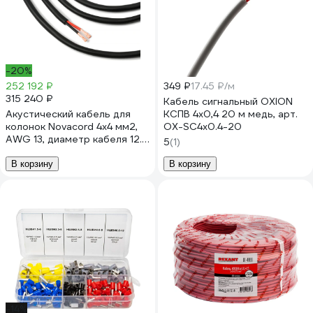
-20%
252 192 ₽
349 ₽
17.45 ₽/м
315 240 ₽
Кабель сигнальный OXION
Акустический кабель для
КСПВ 4x0,4 20 м медь, арт.
колонок Novacord 4x4 мм2,
OX-SC4x0.4-20
AWG 13, диаметр кабеля 12.0
5
(1)
мм, оболочка PVC, 200м
Speaker 4x4 PVC 200
В корзину
В корзину
-14%