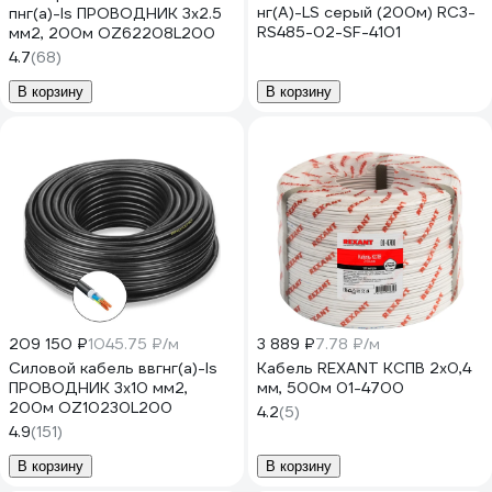
нг(А)-LS серый (200м) RC3-
пнг(a)-ls ПРОВОДНИК 3x2.5
RS485-02-SF-4101
мм2, 200м OZ62208L200
4.7
(68)
В корзину
В корзину
209 150 ₽
1045.75 ₽/м
3 889 ₽
7.78 ₽/м
Силовой кабель ввгнг(a)-ls
Кабель REXANT КСПВ 2х0,4
ПРОВОДНИК 3x10 мм2,
мм, 500м 01-4700
200м OZ10230L200
4.2
(5)
4.9
(151)
В корзину
В корзину