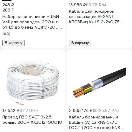
248 ₽
13 955 ₽
69.78 ₽/м
288 ₽
Кабель для пожарной
Набор наконечников НШВИ
сигнализации REXANT
Vell для проводов, 200 шт,
КПСВВнг(А)-LS 2x2x0,75
от 1,5 до 6 мм2 VLnhvi-200
мм2, 200 м 01-4866
1396652
5
(4)
В корзину
В корзину
17 542 ₽
87.71 ₽/м
2 665 174 ₽
13325.87 ₽/м
Провод ПВС SVET 3х2.5,
Кабель бронированный
белый, 200м XX3012-00010
ВБШвнг(А) LS KNS 5х70
ГОСТ (200 метров) KNS-