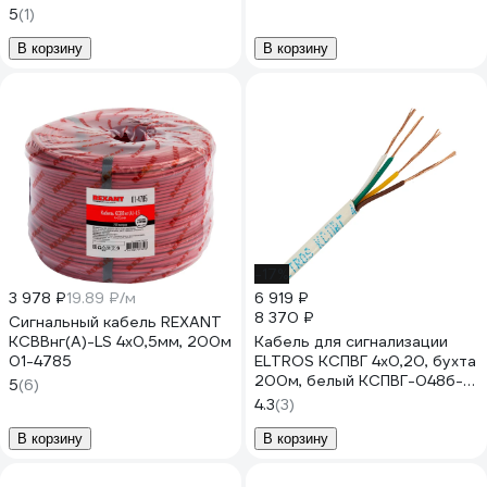
1x2x0,50мм2, 200 м 01-
ELTROS-MP
5
(1)
4902
В корзину
В корзину
-17%
3 978 ₽
19.89 ₽/м
6 919 ₽
8 370 ₽
Сигнальный кабель REXANT
KСВВнг(А)-LS 4х0,5мм, 200м
Кабель для сигнализации
01-4785
ELTROS КСПВГ 4x0,20, бухта
200м, белый КСПВГ-048б-
5
(6)
ELTROS-MP
4.3
(3)
В корзину
В корзину