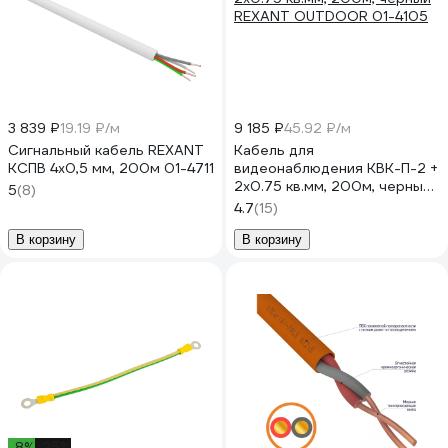
3 839 ₽
19.19 ₽/м
9 185 ₽
45.92 ₽/м
Сигнальный кабель REXANT
Кабель для
КСПВ 4х0,5 мм, 200м 01-4711
видеонаблюдения КВК-П-2 +
2х0.75 кв.мм, 200м, черный
5
(8)
REXANT OUTDOOR 01-4105
4.7
(15)
В корзину
В корзину
-8%
-25%