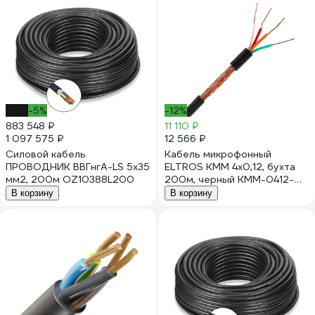
-19%
-5%
-12%
883 548 ₽
11 110 ₽
1 097 575 ₽
12 566 ₽
Силовой кабель
Кабель микрофонный
ПРОВОДНИК ВВГнгA-LS 5x35
ELTROS КММ 4x0,12, бухта
мм2, 200м OZ10388L200
200м, черный КММ-0412-
ELTROS-MP
В корзину
В корзину