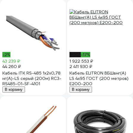
-2%
-20%
-17%
43 239 ₽
1 922 553 ₽
44 260 ₽
2 411 930 ₽
Кабель ITK RS-485 1x2х0,78
Кабель ELITRON ВБШвнг(А)
нг(А)-LS серый (200м) RC3-
LS 4х95 ГОСТ (200 метров)
RS485-01-SF-4101
E200-200
В корзину
В корзину