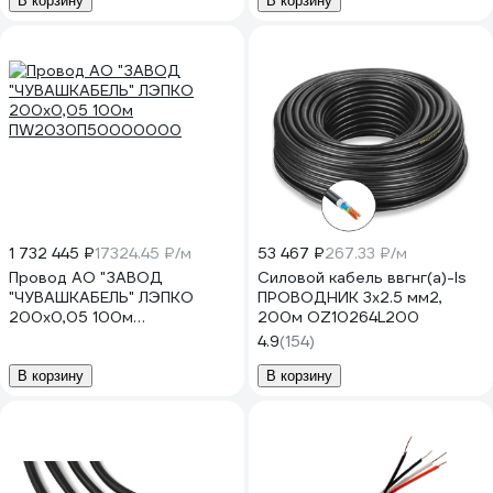
В корзину
В корзину
1 732 445 ₽
17324.45 ₽/м
53 467 ₽
267.33 ₽/м
Провод АО "ЗАВОД
Силовой кабель ввгнг(a)-ls
"ЧУВАШКАБЕЛЬ" ЛЭПКО
ПРОВОДНИК 3x2.5 мм2,
200х0,05 100м
200м OZ10264L200
ПW2030П50000000
4.9
(154)
В корзину
В корзину