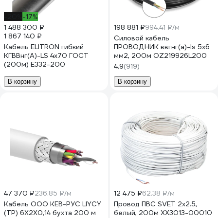
-20%
-17%
1 488 300 ₽
198 881 ₽
994.41 ₽/м
1 867 140 ₽
Силовой кабель
Кабель ELITRON гибкий
ПРОВОДНИК ввгнг(a)-ls 5x6
КГВВнг(А)-LS 4х70 ГОСТ
мм2, 200м OZ219926L200
(200м) E332-200
4.9
(919)
В корзину
В корзину
47 370 ₽
236.85 ₽/м
12 475 ₽
62.38 ₽/м
Кабель ООО КЕВ-РУС LIYCY
Провод ПВС SVET 2х2.5,
(TP) 6X2X0,14 бухта 200 м
белый, 200м XX3013-00010