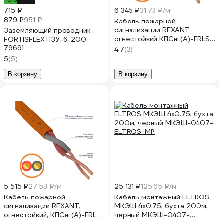
715 ₽
6 345 ₽
31.73 ₽/м
879 ₽
951 ₽
Кабель пожарной
сигнализации REXANT
Заземляющий проводник
огнестойкий КПСнг(А)-FRLS
FORTISFLEX ПЗУ-6-200
1х2х0,75мм2, 200м 01-4903
79691
4.7
(3)
5
(5)
В корзину
В корзину
5 515 ₽
27.58 ₽/м
25 131 ₽
125.65 ₽/м
Кабель пожарной
Кабель монтажный ELTROS
сигнализации REXANT,
МКЭШ 4x0.75, бухта 200м,
огнестойкий, КПСнг(А)-FRLS
черный МКЭШ-0407-