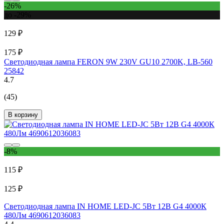
-26%
до -29%
129 ₽
175 ₽
Светодиодная лампа FERON 9W 230V GU10 2700K, LB-560
25842
4.7
(45)
В корзину
-8%
115 ₽
125 ₽
Светодиодная лампа IN HOME LED-JC 5Вт 12В G4 4000К
480Лм 4690612036083