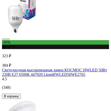
-16%
до -27%
323 ₽
384 ₽
Светодиодная высокомощная лампа КОСМОС HWLED 50Вт
220В E27 6500К 447920 LksmHWLED50WE2765
4.5
(348)
В корзину