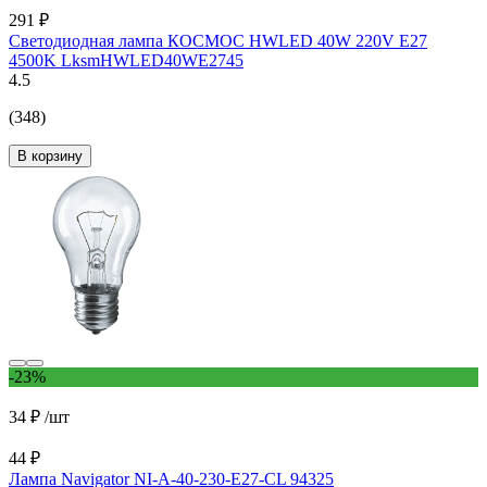
291 ₽
Светодиодная лампа КОСМОС HWLED 40W 220V E27
4500K LksmHWLED40WE2745
4.5
(348)
В корзину
-23%
34 ₽
/шт
44 ₽
Лампа Navigator NI-A-40-230-E27-CL 94325