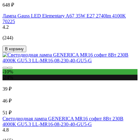
648 ₽
Лампа Gauss LED Elementary A67 35W E27 2740lm 4100K
70225
4.2
(244)
В корзину
-10%
-24%
39 ₽
46 ₽
51 ₽
Светодиодная лампа GENERICA MR16 софит 8Вт 230В
4000К GU5.3 LL-MR16-08-230-40-GU5-G
4.8