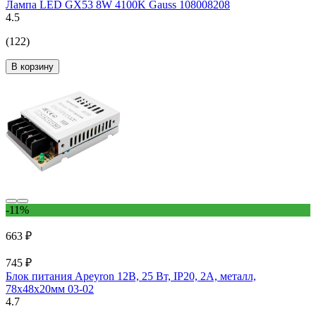
Лампа LED GX53 8W 4100K Gauss 108008208
4.5
(122)
В корзину
-11%
663 ₽
745 ₽
Блок питания Apeyron 12В, 25 Вт, IP20, 2А, металл,
78х48х20мм 03-02
4.7