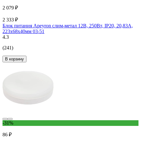
2 079 ₽
2 333 ₽
Блок питания Apeyron слим-метал 12В, 250Вт, IP20, 20,83А,
223х68х40мм 03-51
4.3
(241)
В корзину
-31%
86 ₽