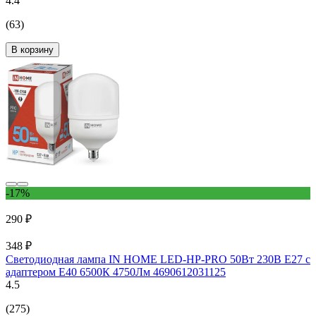
4.4
(63)
В корзину
-17%
290 ₽
348 ₽
Светодиодная лампа IN HOME LED-HP-PRO 50Вт 230В Е27 с
адаптером E40 6500К 4750Лм 4690612031125
4.5
(275)