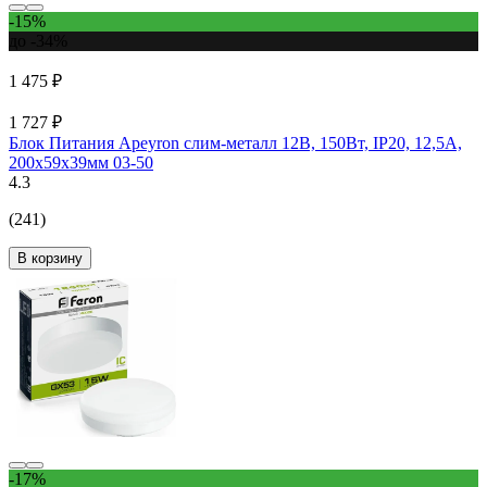
-15%
до -34%
1 475 ₽
1 727 ₽
Блок Питания Apeyron слим-металл 12В, 150Вт, IP20, 12,5А,
200х59х39мм 03-50
4.3
(241)
В корзину
-17%