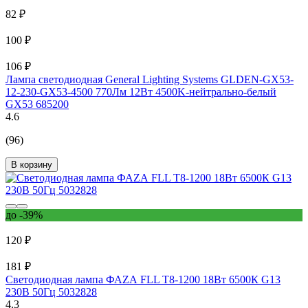
82 ₽
100 ₽
106 ₽
Лампа светодиодная General Lighting Systems GLDEN-GX53-
12-230-GX53-4500 770Лм 12Вт 4500K-нейтрально-белый
GX53 685200
4.6
(96)
В корзину
до -39%
120 ₽
181 ₽
Светодиодная лампа ФАZА FLL T8-1200 18Вт 6500К G13
230В 50Гц 5032828
4.3