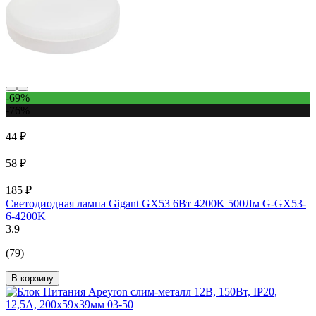
-69%
-76%
44 ₽
58 ₽
185 ₽
Светодиодная лампа Gigant GX53 6Вт 4200K 500Лм G-GX53-
6-4200K
3.9
(79)
В корзину