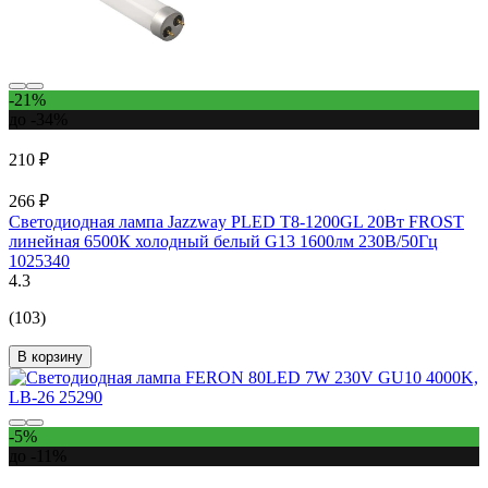
-21%
до -34%
210 ₽
266 ₽
Светодиодная лампа Jazzway PLED T8-1200GL 20Вт FROST
линейная 6500К холодный белый G13 1600лм 230В/50Гц
1025340
4.3
(103)
В корзину
-5%
до -11%