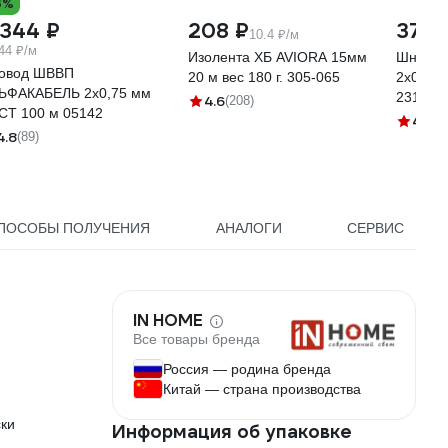
3%
 344 ₽
208 ₽
373 
10.4 ₽/м
44 ₽/м
Изолента ХБ AVIORA 15мм
Шнур Ш
овод ШВВП
20 м вес 180 г. 305-065
2x0.75
ЬФАКАБЕЛЬ 2х0,75 мм
231ЯA2
4.6
(208)
СТ 100 м 05142
4.7
(9
4.8
(89)
ПОСОБЫ ПОЛУЧЕНИЯ
АНАЛОГИ
СЕРВИС
IN HOME
Все товары бренда
Россия — родина бренда
Китай — страна производства
ски
Информация об упаковке