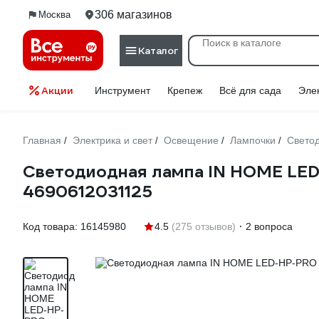
306 магазинов
Москва
Каталог
Акции
Инструмент
Крепеж
Всё для сада
Эле
Главная
Электрика и свет
Освещение
Лампочки
Свето
/
/
/
/
Светодиодная лампа IN HOME LE
4690612031125
Код товара:
16145980
4.5
(275 отзывов)
2 вопроса