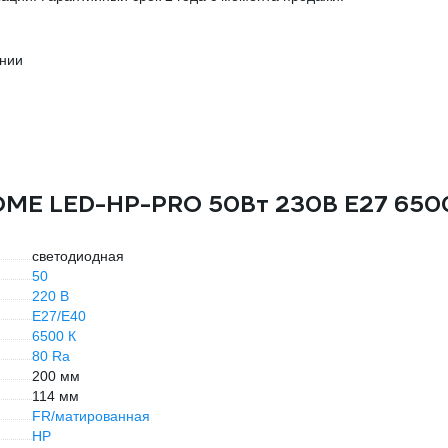
ении
HOME LED-HP-PRO 50Вт 230В Е27 650
светодиодная
50
220 В
E27/E40
6500 К
80 Ra
200 мм
114 мм
FR/матированная
HP