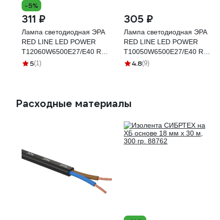
-5%
311 ₽
305 ₽
Лампа светодиодная ЭРА
Лампа светодиодная ЭРА
RED LINE LED POWER
RED LINE LED POWER
T12060W6500E27/E40 R
T10050W6500E27/E40 R
E27/E40 R 60 Вт колокол
E27/E40 R 50 Вт колокол
5
4.8
(1)
(9)
холодный белы Б0063850
холодный белы Б0063829
Расходные материалы