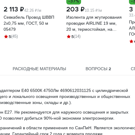
-37%
-
2 113 ₽
203 ₽
3
42.26 ₽/м
10.15 ₽/м
33.
Севкабель Провод ШВВП
Изолента для жгутирования
Пр
2х0,75 мм, ГОСТ, 50 м
проводки AIRLINE 19 мм,
АЛ
05479
20 м, термостойкая, на
ГО
основе полиэстера
5
5
(45)
(14)
ADPT003
2
РАСХОДНЫЕ МАТЕРИАЛЫ
ВОПРОСЫ
С
адаптером E40 6500К 4750Лм 4690612031125 с цилиндрической
щего и локального освещения производственных и общественных
зводственные зоны, склады и др.).
он Е27. Не рекомендуется для наружного освещения и закрытых
 позволяет добиться 90%-ной экономии электроэнергии.
ограничений в области применения по СанПиН. Является экологиче
ации. Гарантийный срок 2 года с момента продажи.