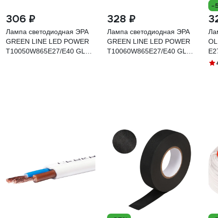
-
306 ₽
328 ₽
3
Лампа светодиодная ЭРА
Лампа светодиодная ЭРА
Ла
GREEN LINE LED POWER
GREEN LINE LED POWER
OL
T10050W865E27/E40 GL
T10060W865E27/E40 GL
E2
Е27/Е40 50 Вт колокол
Е27/Е40 60 Вт колокол
холодный свет Б0067036
холодный свет Б0066980