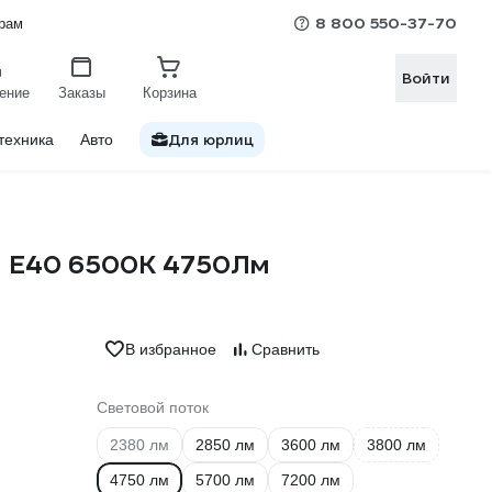
8 800 550-37-70
рам
Войти
ение
Заказы
Корзина
Для юрлиц
техника
Авто
м E40 6500К 4750Лм
В избранное
Сравнить
Световой поток
2380 лм
2850 лм
3600 лм
3800 лм
4750 лм
5700 лм
7200 лм