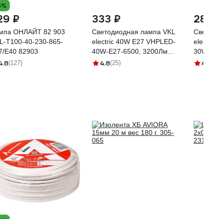
5%
29 ₽
333 ₽
285 
мпа ОНЛАЙТ 82 903
Светодиодная лампа VKL
Светод
L-T100-40-230-865-
electric 40W Е27 VHPLED-
electri
7/E40 82903
40W-E27-6500, 3200Лм
30W-E2
220V 6500K IP20
220V 6
4.8
4.8
4.8
(127)
(25)
(2
переходник Е40 1191790