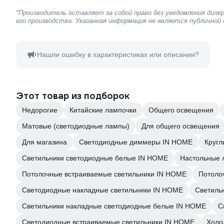
*Производитель оставляет за собой право без уведомления дил
его производства. Указанная информация не является публичной
Нашли ошибку в характеристиках или описании?
Этот товар из подборок
Недорогие
Китайские лампочки
Общего освещения
Матовые (светодиодные лампы)
Для общего освещения
Для магазина
Светодиодные диммеры IN HOME
Кругл
Светильники светодиодные белые IN HOME
Настольные 
Потолочные встраиваемые светильники IN HOME
Потоло
Светодиодные накладные светильники IN HOME
Светиль
Светильники накладные светодиодные белые IN HOME
С
Светодиодные встраиваемые светильники IN HOME
Холо