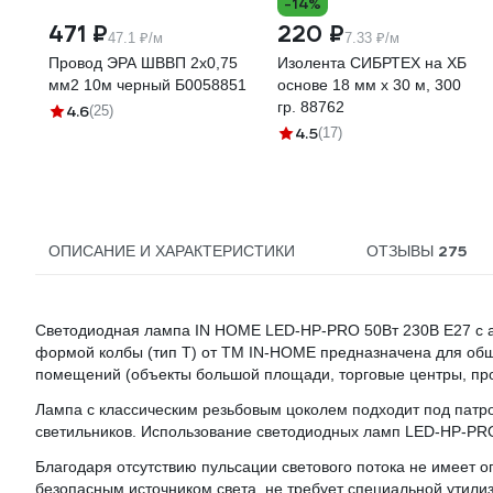
-14%
471 ₽
220 ₽
47.1 ₽/м
7.33 ₽/м
Провод ЭРА ШВВП 2x0,75
Изолента СИБРТЕХ на ХБ
мм2 10м черный Б0058851
основе 18 мм х 30 м, 300
гр. 88762
4.6
(25)
4.5
(17)
275
ОПИСАНИЕ И ХАРАКТЕРИСТИКИ
ОТЗЫВЫ
Светодиодная лампа IN HOME LED-HP-PRO 50Вт 230В Е27 с 
формой колбы (тип Т) от ТМ IN-HOME предназначена для об
помещений (объекты большой площади, торговые центры, прои
Лампа с классическим резьбовым цоколем подходит под патр
светильников. Использование светодиодных ламп LED-HP-PRO
Благодаря отсутствию пульсации светового потока не имеет 
безопасным источником света, не требует специальной утилиз