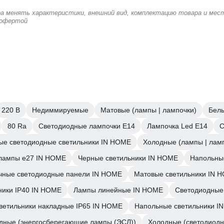
ера менять характеристики, внешний вид, комплектацию товара и мес
 офертой
220 В
Недиммируемые
Матовые (лампы | лампочки)
Бел
80 Ra
Светодиодные лампочки E14
Лампочка Led E14
С
ые светодиодные светильники IN HOME
Холодные (лампы | лам
лампы e27 IN HOME
Черные светильники IN HOME
Напольны
чные светодиодные панели IN HOME
Матовые светильники IN 
ники IP40 IN HOME
Лампы линейные IN HOME
Светодиодные
ветильники накладные IP65 IN HOME
Напольные светильники I
дные (энергосберегающие лампы (ЭСЛ))
Холодные (светодиод