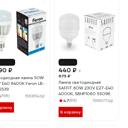
о -44%
-35%
90 ₽
440 ₽
675 ₽
одиодная лампа 50W
Лампа светодиодная
 E40 6400K Feron LB-
SAFFIT 60W 230V E27-E40
5539
4000K, SBHP1060 55096
6
(198)
15636143
4.7
(89)
15690174
орзину
В корзину