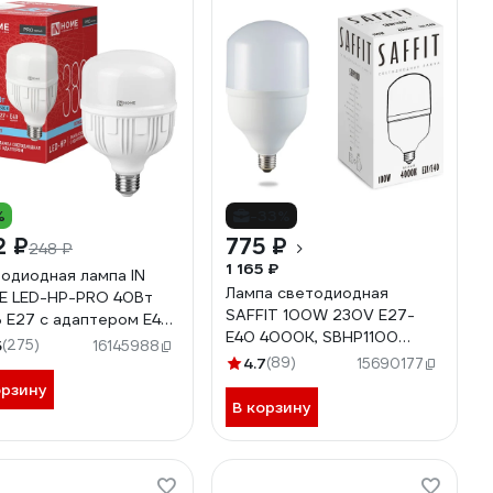
%
-33%
2 ₽
775 ₽
248 ₽
1 165 ₽
одиодная лампа IN
Лампа светодиодная
 LED-HP-PRO 40Вт
SAFFIT 100W 230V E27-
 Е27 с адаптером E40
E40 4000K, SBHP1100
0К 3600Лм
5
(275)
16145988
55100
612031101
4.7
(89)
15690177
орзину
В корзину