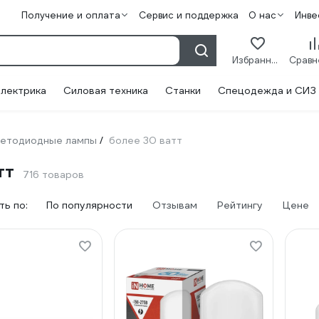
Получение и оплата
Сервис и поддержка
О нас
Инве
Избранное
лектрика
Силовая техника
Станки
Спецодежда и СИЗ
етодиодные лампы
более 30 ватт
/
тт
716 товаров
ь по:
По популярности
Отзывам
Рейтингу
Цене