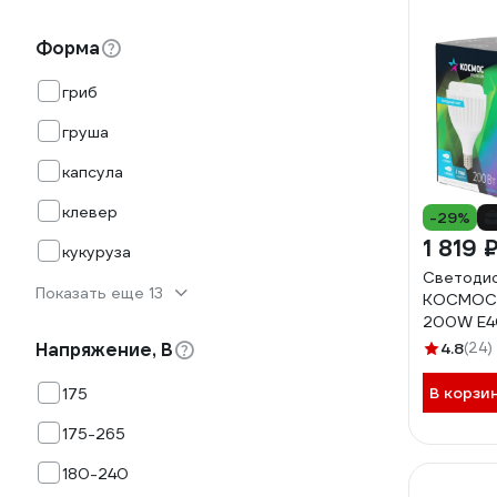
Форма
гриб
груша
капсула
клевер
-29%
1 819 
кукуруза
Светодио
Показать еще 13
КОСМОС 
200W E4
KHWLED
Напряжение, В
4.8
(24)
В корзи
175
175-265
180-240