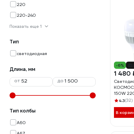
220
220-240
Показать еще 1
Тип
светодиодная
-6%
Длина, мм
1 480 
от
до
Светодио
КОСМОС 
150W 22
KHWLED1
4.3
(32)
Тип колбы
В корзи
A60
A67