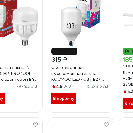
до -26%
-
315 ₽
185
190 
дная лампа IN
Светодиодная
Ламп
D-HP-PRO 100Вт
высокомощная лампа
HOME
 с адаптером Е40
КОСМОС LED 40Вт E27
230В
500Лм
6500К 417273
4.5
(348)
27974630
15628127
1200
035697
LksmHWLED40WE2765
4.
непо
ну
В корзину
469
В к