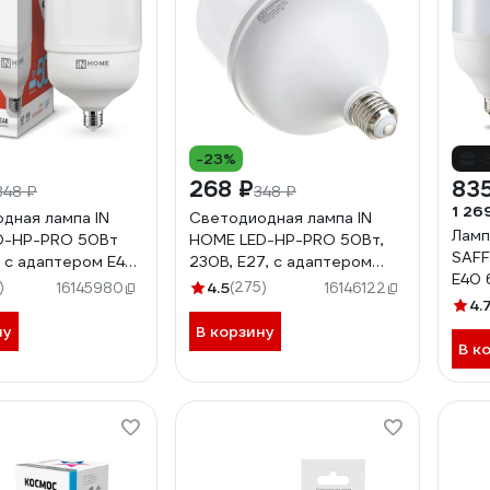
-23%
-
268 ₽
835
348 ₽
348 ₽
1 26
дная лампа IN
Светодиодная лампа IN
Ламп
D-HP-PRO 50Вт
HOME LED-HP-PRO 50Вт,
SAFF
 с адаптером E40
230В, Е27, с адаптером
E40 
750Лм
E40, 4000К, 4750Лм
)
4.5
(275)
16145980
16146122
31125
4690612031118
4.
ну
В корзину
В к