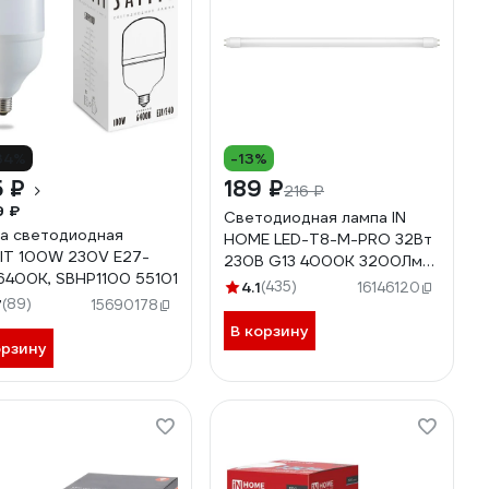
34%
-13%
 ₽
189 ₽
216 ₽
9 ₽
Светодиодная лампа IN
а светодиодная
HOME LED-T8-М-PRO 32Вт
IT 100W 230V Е27-
230В G13 4000К 3200Лм
6400K, SBHP1100 55101
1500мм матовая
4.1
(435)
16146120
7
(89)
4690612031033
15690178
В корзину
орзину