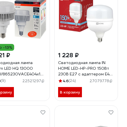
о -13%
21 ₽
1 228 ₽
одиодная лампа
Светодиодная лампа IN
m LED HQ 13000
HOME LED-HP-PRO 150Вт
W/865230VACE404x1
230В E27 с адаптером Е40
075576711
6500К 14250Лм
8
(9)
4.6
(24)
22521297
27079778
4690612035703
орзину
В корзину