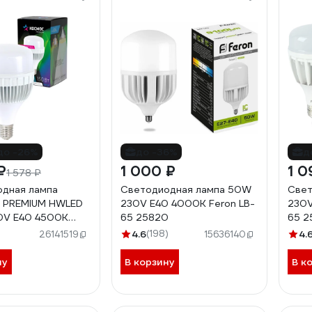
до -26%
до -36%
д
₽
1 000 ₽
1 0
1 578 ₽
дная лампа
Светодиодная лампа 50W
Свет
PREMIUM HWLED
230V E40 4000K Feron LB-
230V
0V E40 4500K
65 25820
65 2
50WE4045
4.6
(198)
4.
26141519
15636140
ну
В корзину
В к