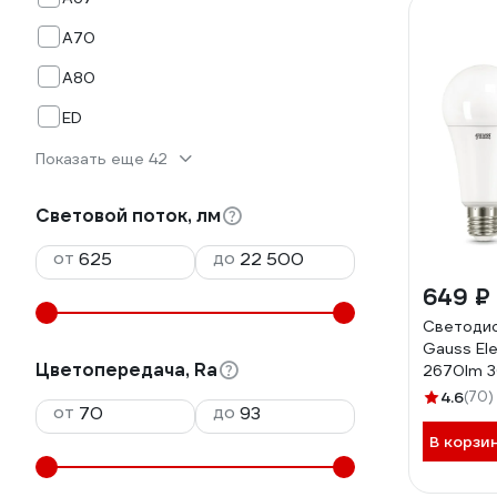
A70
A80
ED
Показать еще 42
Световой поток, лм
от
до
649 ₽
Светоди
Gauss El
Цветопередача, Ra
2670lm 3
1/10/50 
4.6
(70)
от
до
В корзи