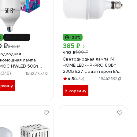
%
до -27%
-23%
0 ₽
385 ₽
384 ₽
410 ₽
500 ₽
одиодная
Светодиодная лампа IN
комощная лампа
HOME LED-HP-PRO 80Вт
МОС HWLED 50Вт
230В E27 с адаптером Е40
 E27 6500К 447920
5
(348)
15627757
6500К 7200Лм
mHWLED50WE2765
4.5
(275)
16442182
4690612031149
орзину
В корзину