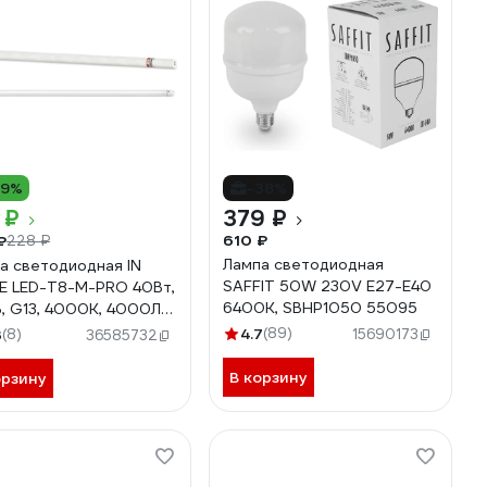
19%
-38%
 ₽
379 ₽
610 ₽
₽
228 ₽
Лампа светодиодная
а светодиодная IN
SAFFIT 50W 230V E27-E40
 LED-T8-М-PRO 40Вт,
6400K, SBHP1050 55095
, G13, 4000К, 4000Лм,
мм, матовая,
4.7
(89)
3
(8)
15690173
36585732
воротная
0612059969
В корзину
орзину