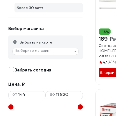
более 30 ватт
Выбор магазина
-13%
189 ₽
2
Выбрать на карте
Светодио
Выберите магазин
HOME LE
230В G1
1500мм 
4.1
(435)
4690612
Забрать сегодня
В корзи
Цена, ₽
от
до