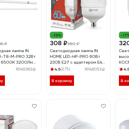
-19%
-17
308 ₽
32
16 ₽
380 ₽
дная лампа IN
Светодиодная лампа IN
Свет
D-T8-М-PRO 32Вт
HOME LED-HP-PRO 60Вт
высо
3 6500К 3200Лм
230В E27 с адаптером Е40
КОС
матовая
6500К 5700Лм
220В
4.5
(275)
4.
16145963
16146053
031040
4690612031132
Lks
ну
В корзину
В к