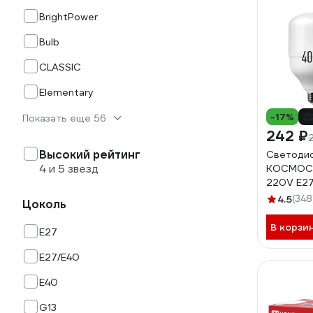
BrightPower
Bulb
CLASSIC
Elementary
-17%
Показать еще 56
242 ₽
Высокий рейтинг
Светодио
4 и 5 звезд
КОСМОС
220V E2
LksmHWL
4.5
(348
Цоколь
В корзи
E27
E27/E40
E40
G13