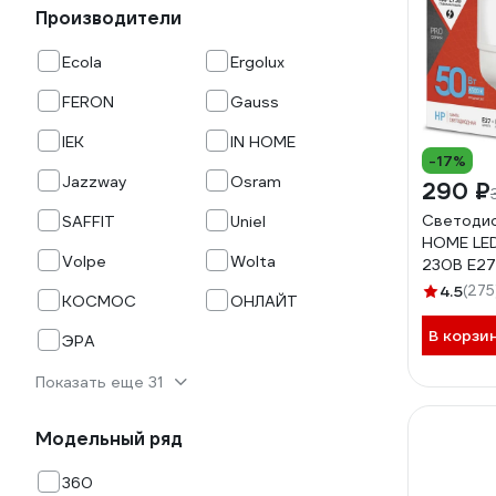
Производители
Ecola
Ergolux
FERON
Gauss
IEK
IN HOME
-17%
Jazzway
Osram
290 ₽
Светодио
SAFFIT
Uniel
HOME LE
Volpe
Wolta
230В Е27
6500К 4
4.5
(275
КОСМОС
ОНЛАЙТ
46906120
В корзи
ЭРА
Показать еще 31
Модельный ряд
360