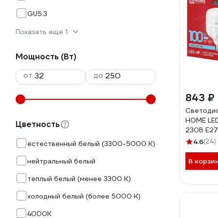
GU5.3
Показать еще 1
Мощность (Вт)
от
до
843 ₽
Светодио
HOME LE
Цветность
230В E27
6500К 9
4.6
(24)
естественный белый (3300-5000 К)
4690612
нейтральный белый
В корзи
теплый белый (менее 3300 К)
холодный белый (более 5000 К)
4000K