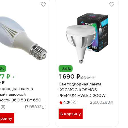
5%
-34%
77 ₽
1 690 ₽
2 564 ₽
5 ₽
Светодиодная лампа
одиодная лампа
КОСМОС KOSMOS
айт высокой
PREMIUM HWLED 200W
ости 360 58 Вт 6500
220V E40 4500K
4.3
(32)
26660288
0 FAR000179
7
(6)
KHWLED200WE4045
17135833
В корзину
орзину