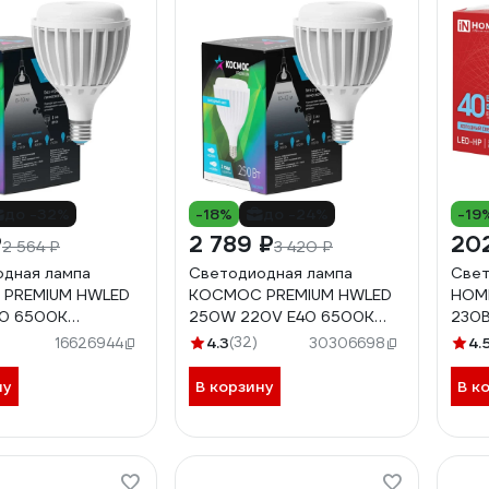
до -32%
-18%
до -24%
-19
₽
2 789 ₽
20
2 564 ₽
3 420 ₽
дная лампа
Светодиодная лампа
Свет
PREMIUM HWLED
КОСМОС PREMIUM HWLED
HOME
0 6500K
250W 220V E40 6500K
230В
200WE4065
KHWLED250WE4065
650
4.3
(32)
4.
16626944
30306698
4690
ну
В корзину
В к