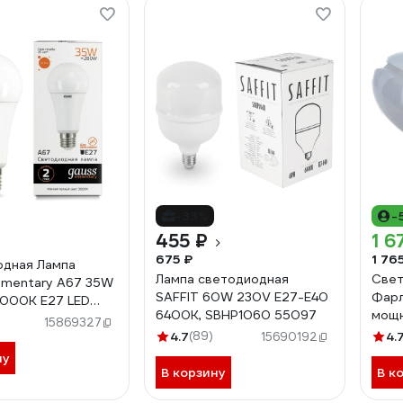
-33%
-
455 ₽
1 6
675 ₽
1 76
одная Лампа
Лампа светодиодная
Свет
ementary A67 35W
SAFFIT 60W 230V E27-E40
Фарл
000K E27 LED
6400K, SBHP1060 55097
мощн
70215
15869327
К Е4
4.7
(89)
4.
15690192
ну
В корзину
В к