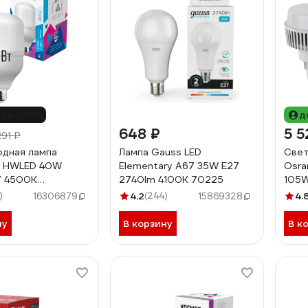
до -23%
д
648 ₽
5 5
291 ₽
дная лампа
Лампа Gauss LED
Свет
 HWLED 40W
Elementary A67 35W E27
Osra
7 4500K
2740lm 4100K 70225
105
ED40WE2745
4058
)
4.2
(244)
4.
16306879
15869328
ну
В корзину
В к