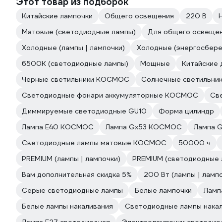
Этот товар из подборок
Китайские лампочки
Общего освещения
220 В
Матовые (светодиодные лампы)
Для общего освеще
Холодные (лампы | лампочки)
Холодные (энергосбере
6500К (светодиодные лампы)
Мощные
Китайские
Черные светильники КОСМОС
Солнечные светильн
Светодиодные фонари аккумуляторные КОСМОС
Св
Диммируемые светодиодные GU10
Форма цилиндр
Лампа E40 КОСМОС
Лампа Gx53 КОСМОС
Лампа 
Светодиодные лампы матовые КОСМОС
50000 ч
PREMIUM (лампы | лампочки)
PREMIUM (светодиодные 
Вам дополнительная скидка 5%
200 Вт (лампы | ламп
Серые светодиодные лампы
Белые лампочки
Ламп
Белые лампы накаливания
Светодиодные лампы нака