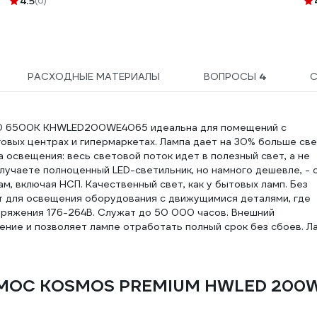
4.5
(6)
Е40 белый 474008
РАСХОДНЫЕ МАТЕРИАЛЫ
ВОПРОСЫ
4
С
 6500K KHWLED200WE4065 идеальна для помещений с
рговых центрах и гипермаркетах. Лампа дает на 30% больше све
 освещения: весь световой поток идет в полезный свет, а не
лучаете полноценный LED-светильник, но намного дешевле, - 
, включая НСП. Качественный свет, как у бытовых ламп. Без
т для освещения оборудования с движущимися деталями, где
пряжения 176-264В. Служат до 50 000 часов. Внешний
ние и позволяет лампе отработать полный срок без сбоев. Л
ОСМОС KOSMOS PREMIUM HWLED 200