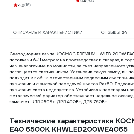
4.5
(42)
4.9
(16)
ОПИСАНИЕ И ХАРАКТЕРИСТИКИ
ОТЗЫВЫ
24
Светодиодная лампа КОСМОС PREMIUM HWLED 200W E40
потолками 6-11 метров: на производствах и складах, в то
чем аналогичные по мощности, за счет направленного угла
поглощается светильником. Установив такую лампу, вы по
подходит к любым отечественным подвесным светильникам
пульсации и с высокой передачей цветов Ra>80. Подходи
пульсация света недопустима. Устойчива к перепадам на
металлический радиатор обеспечивает надежное охлажде
заменяет: КЛЛ 250Вт, ДРЛ 400Вт, ДРВ 750Вт
Технические характеристики К
E40 6500K KHWLED200WE4065