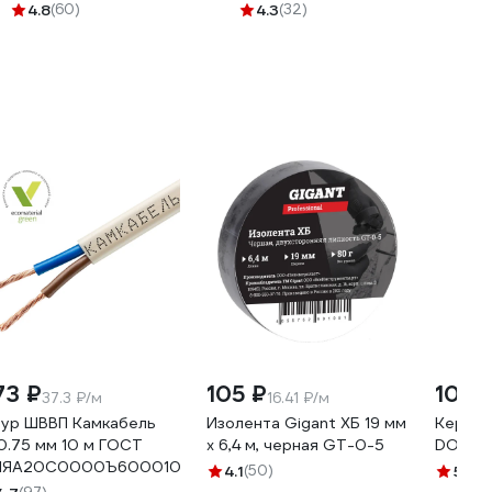
KHWLED250WE4065
4.8
(60)
4.3
(32)
73 ₽
105 ₽
105 
37.3 ₽/м
16.41 ₽/м
ур ШВВП Камкабель
Изолента Gigant ХБ 19 мм
Керами
0.75 мм 10 м ГОСТ
х 6,4 м, черная GT-0-5
DORI Е
1ЯA20C0000Ъ600010М
4.1
(50)
5
(6)