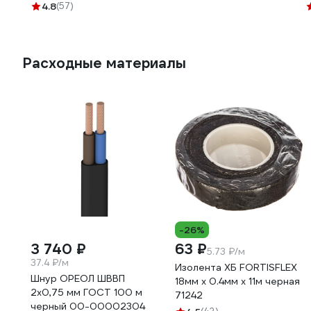
цоколь Е40 колба цилиндр 661160
4.8
(57)
Расходные материалы
-26%
3 740 ₽
63 ₽
5.73 ₽/м
37.4 ₽/м
Изолента ХБ FORTISFLEX
Шнур ОРЕОЛ ШВВП
18мм х 0.4мм х 11м черная
2х0,75 мм ГОСТ 100 м
71242
черный 00-00002304