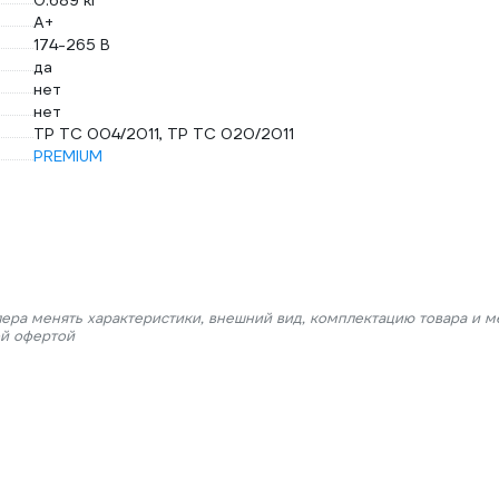
0.689 кг
A+
174-265 В
да
нет
нет
ТР ТС 004/2011, ТР ТС 020/2011
PREMIUM
лера менять характеристики, внешний вид, комплектацию товара и м
ой офертой