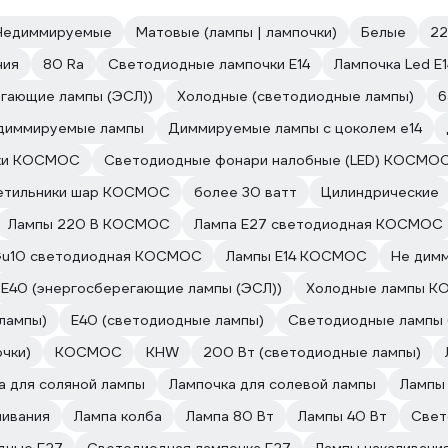
Недиммируемые
Матовые (лампы | лампочки)
Белые
2
ния
80 Ra
Светодиодные лампочки E14
Лампочка Led E1
гающие лампы (ЭСЛ))
Холодные (светодиодные лампы)
6
 диммируемые лампы
Диммируемые лампы с цоколем e14
ики КОСМОС
Светодиодные фонари налобные (LED) КОСМО
етильники шар КОСМОС
более 30 ватт
Цилиндрические
Лампы 220 В КОСМОС
Лампа E27 светодиодная КОСМОС
Gu10 светодиодная КОСМОС
Лампы E14 КОСМОС
Не дим
E40 (энергосберегающие лампы (ЭСЛ))
Холодные лампы 
лампы)
E40 (светодиодные лампы)
Светодиодные лампы
очки)
КОСМОС
KHW
200 Вт (светодиодные лампы)
а для соляной лампы
Лампочка для солевой лампы
Лампы
ливания
Лампа колба
Лампа 80 Вт
Лампы 40 Вт
Свет