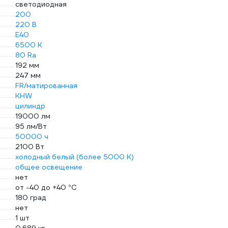
светодиодная
200
220 В
E40
6500 К
80 Ra
192 мм
247 мм
FR/матированная
KHW
цилиндр
19000 лм
95 лм/Вт
50000 ч
2100 Вт
холодный белый (более 5000 К)
общее освещение
нет
от -40 до +40 °С
180 град
нет
1 шт