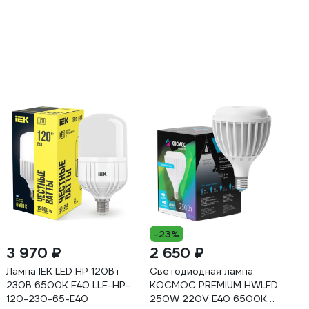
-23%
3 970 ₽
2 650 ₽
Лампа IEK LED HP 120Вт
Светодиодная лампа
230В 6500К E40 LLE-HP-
КОСМОС PREMIUM HWLED
120-230-65-E40
250W 220V E40 6500K