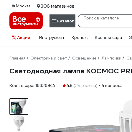
306 магазинов
Москва
Каталог
Акции
Инструмент
Крепеж
Всё для сада
Э
Главная
Электрика и свет
Освещение
Лампочки
Св
/
/
/
/
Светодиодная лампа КОСМОС P
Код товара:
16626944
4.8
(24 отзыва)
4 вопроса