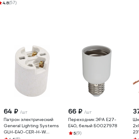
Вт, холодный белый 6500К 661082
4.8
(57)
64 ₽
66 ₽
3
/шт
/шт
Патрон электрический
Переходник ЭРА E27-
Шн
General Lighting Systems
E40, белый Б0027978
2x
GLH-E40-CER-H-W
23
5
(9)
подвесной керамический