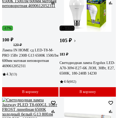
-17%
-43%
100 ₽
105 ₽
120 ₽
Лампа IN HOME сд LED-T8-М-
183 ₽
PRO 15Вт 230В G13 6500К 1500Лм
600мм матовая неповоротная
Светодиодная лампа Ergolux LED-
4690612052311
A70-30W-E27-6K ЛОН, 30Вт, E27,
6500K, 180-240В 14230
4.3
(13)
4.6
(602)
В корзину
В корзину