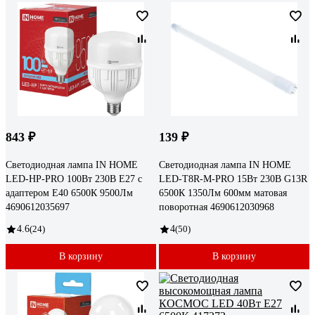
843 ₽
139 ₽
Светодиодная лампа IN HOME
Светодиодная лампа IN HOME
LED-HP-PRO 100Вт 230В E27 с
LED-T8R-М-PRO 15Вт 230В G13R
адаптером Е40 6500К 9500Лм
6500К 1350Лм 600мм матовая
4690612035697
поворотная 4690612030968
4.6
(24)
4
(50)
В корзину
В корзину