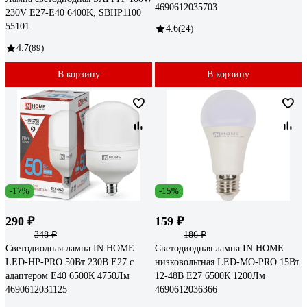
4690612035703
230V Е27-E40 6400K, SBHP1100
55101
4.6
(24)
4.7
(89)
В корзину
В корзину
-17%
-15%
290 ₽
159 ₽
348 ₽
186 ₽
Светодиодная лампа IN HOME
Светодиодная лампа IN HOME
LED-HP-PRO 50Вт 230В Е27 с
низковольтная LED-MO-PRO 15Вт
адаптером E40 6500К 4750Лм
12-48В Е27 6500К 1200Лм
4690612031125
4690612036366