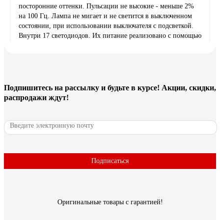
посторонние оттенки. Пульсации не высокие - меньше 2%
на 100 Гц. Лампа не мигает и не светится в выключенном
состоянии, при использовании выключателя с подсветкой.
Внутри 17 светодиодов. Их питание реализовано с помощью
микросхемы импульсного стабилизатора тока BP2863. Есть
два электролитических конденсатора ёмкостью 2.2 и 5.6 мкФ
400 В. Максимальный нагрев основной платы около 80
градусов. Производитель даёт гарантию на лампу 2 года,
указано на упаковке. Оптические параметры измерены
Подпишитесь
на рассылку
и будьте в курсе! Акции, скидки,
прибором Opple light master III(PRO).
распродажи ждут!
9 отзывов
Отзыв о лампе Наносвет LH-MR16-8/GU10/927
LED 8Вт Ra90 L282
Подписаться
Елена С.
10.05.2020
Качественная Теплый приятный свет
Оригинальные товары с гарантией!