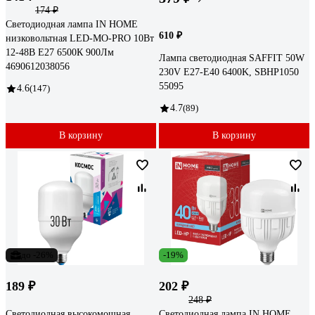
174 ₽
Светодиодная лампа IN HOME
610 ₽
низковольтная LED-MO-PRO 10Вт
12-48В Е27 6500К 900Лм
Лампа светодиодная SAFFIT 50W
4690612038056
230V E27-E40 6400K, SBHP1050
55095
4.6
(147)
4.7
(89)
В корзину
В корзину
до -26%
-19%
189 ₽
202 ₽
248 ₽
Светодиодная высокомощная
Светодиодная лампа IN HOME