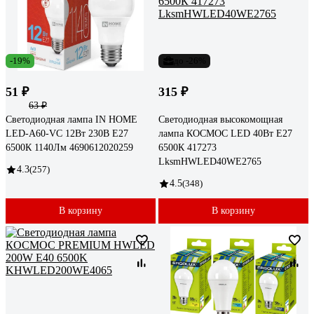
-19%
до -26%
51 ₽
315 ₽
63 ₽
Светодиодная лампа IN HOME
Светодиодная высокомощная
LED-A60-VC 12Вт 230В Е27
лампа КОСМОС LED 40Вт E27
6500К 1140Лм 4690612020259
6500К 417273
LksmHWLED40WE2765
4.3
(257)
4.5
(348)
В корзину
В корзину