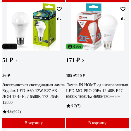
-9%
-19%
51 ₽
171 ₽
56 ₽
185 ₽
210 ₽
Электрическая светодиодная лампа
Лампа IN HOME сд низковольтная
Ergolux LED-A60-12W-E27-6K
LED-MO-PRO 20Вт 12-48В Е27
ЛОН 12Вт E27 6500K 172-265В
6500К 1650Лм 4690612056029
12880
3.7
(7)
4.6
(602)
В корзину
В корзину