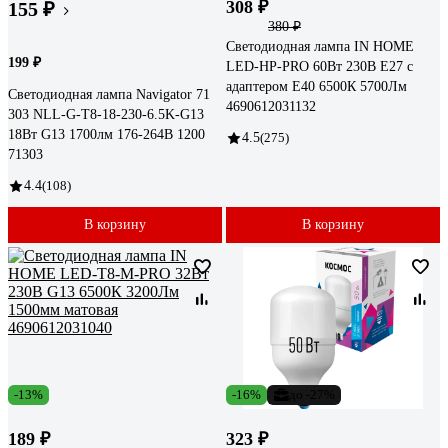
308 ₽
155 ₽
380 ₽
Светодиодная лампа IN HOME
199 ₽
LED-HP-PRO 60Вт 230В E27 с
адаптером Е40 6500К 5700Лм
Светодиодная лампа Navigator 71
4690612031132
303 NLL-G-T8-18-230-6.5K-G13
18Вт G13 1700лм 176-264В 1200
4.5
(275)
71303
4.4
(108)
В корзину
В корзину
-13%
-16%
до -27%
189 ₽
323 ₽