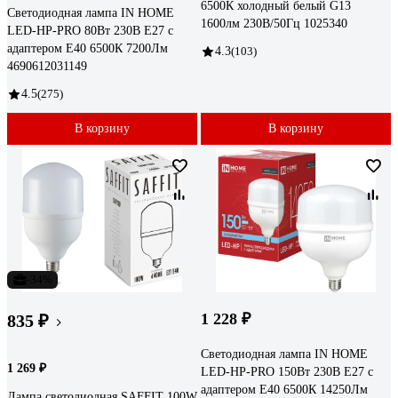
6500К холодный белый G13
Светодиодная лампа IN HOME
1600лм 230В/50Гц 1025340
LED-HP-PRO 80Вт 230В E27 с
адаптером Е40 6500К 7200Лм
4.3
(103)
4690612031149
4.5
(275)
В корзину
В корзину
-34%
1 228 ₽
835 ₽
Светодиодная лампа IN HOME
1 269 ₽
LED-HP-PRO 150Вт 230В E27 с
адаптером Е40 6500К 14250Лм
Лампа светодиодная SAFFIT 100W