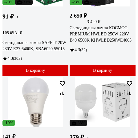
-20%
-31%
-23%
до -24%
2 650 ₽
91 ₽
3 420 ₽
Светодиодная лампа КОСМОС
105 ₽
131 ₽
PREMIUM HWLED 250W 220V
E40 6500K KHWLED250WE4065
Светодиодная лампа SAFFIT 20W
230V E27 6400K, SBA6020 55015
4.3
(32)
4.3
(303)
В корзину
В корзину
-19%
-38%
141 ₽
379 ₽