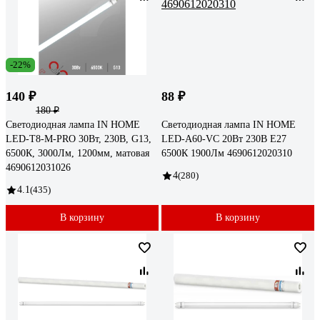
-22%
140 ₽
88 ₽
180 ₽
Светодиодная лампа IN HOME
Светодиодная лампа IN HOME
LED-T8-М-PRO 30Вт, 230В, G13,
LED-A60-VC 20Вт 230В Е27
6500К, 3000Лм, 1200мм, матовая
6500К 1900Лм 4690612020310
4690612031026
4
(280)
4.1
(435)
В корзину
В корзину