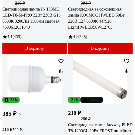
216 ₽
384 ₽
Светодиодная лампа IN HOME
Светодиодная высокомощная
LED-T8-М-PRO 32Вт 230В G13
лампа КОСМОС HWLED 50Вт
6500К 3200Лм 1500мм матовая
220В E27 6500К 447920
4690612031040
LksmHWLED50WE2765
4.1
(435)
4.5
(348)
В корзину
В корзину
-23%
-21%
до -34%
210 ₽
385 ₽
266 ₽
Светодиодная лампа Jazzway PLED
410 ₽
500 ₽
T8-1200GL 20Вт FROST линейная