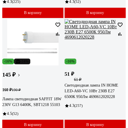
4.3
(225)
4.3
(52)
В корзину
В корзину
-16%
-24%
-16%
51 ₽
145 ₽
61 ₽
Светодиодная лампа IN HOME
160 ₽
190 ₽
LED-A60-VC 10Вт 230В Е27
6500К 950Лм 4690612020228
Лампа светодиодная SAFFIT 18W
230V G13 6400K, SBT1218 55103
4.3
(257)
4.5
(52)
В корзину
В корзину