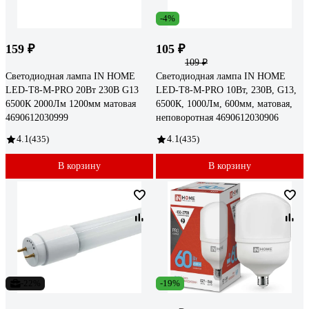
-4%
159 ₽
105 ₽
109 ₽
Светодиодная лампа IN HOME
Светодиодная лампа IN HOME
LED-T8-М-PRO 20Вт 230В G13
LED-T8-М-PRO 10Вт, 230В, G13,
6500К 2000Лм 1200мм матовая
6500К, 1000Лм, 600мм, матовая,
4690612030999
неповоротная 4690612030906
4.1
(435)
4.1
(435)
В корзину
В корзину
-22%
-19%