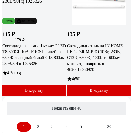
-36%
до -39%
115 ₽
135 ₽
179 ₽
Светодиодная лампа Jazzway PLED
Светодиодная лампа IN HOME
T8-600GL 10Вт FROST линейная
LED-T8R-M-PRO 10Вт, 230В,
6500К холодный белый G13 800лм
G13R, 6500К, 1000Лм, 600мм,
230В/50Гц 1025326
матовая, поворотная
4690612030920
4.3
(103)
4
(50)
В корзину
В корзину
Показать еще 40
1
2
3
4
5
...
20