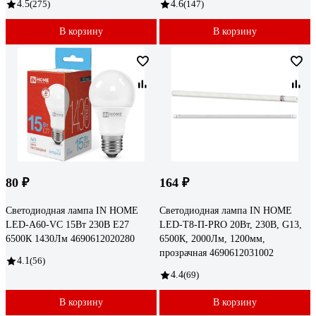
4.5
(275)
4.6
(147)
В корзину
В корзину
80 ₽
164 ₽
Светодиодная лампа IN HOME
Светодиодная лампа IN HOME
LED-A60-VC 15Вт 230В Е27
LED-T8-П-PRO 20Вт, 230В, G13,
6500К 1430Лм 4690612020280
6500К, 2000Лм, 1200мм,
прозрачная 4690612031002
4.1
(56)
4.4
(69)
В корзину
В корзину