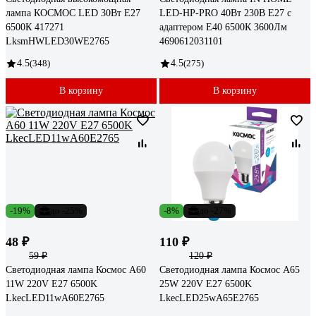
лампа КОСМОС LED 30Вт E27
LED-HP-PRO 40Вт 230В Е27 с
6500К 417271
адаптером E40 6500К 3600Лм
LksmHWLED30WE2765
4690612031101
4.5
(348)
4.5
(275)
В корзину
В корзину
-19%
до -25%
-8%
до -27%
48 ₽
110 ₽
59 ₽
120 ₽
Светодиодная лампа Космос А60
Светодиодная лампа Космос А65
11W 220V E27 6500K
25W 220V E27 6500K
LkecLED11wA60E2765
LkecLED25wA65E2765