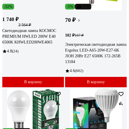
-32%
-5%
-35%
1 740 ₽
70 ₽
2 564 ₽
Светодиодная лампа КОСМОС
102 ₽
107 ₽
PREMIUM HWLED 200W E40
6500K KHWLED200WE4065
Электрическая светодиодная лампа
Ergolux LED-A65-20W-E27-6K
4.8
(24)
ЛОН 20Вт E27 6500K 172-265В
13184
4.6
(602)
В корзину
В корзину