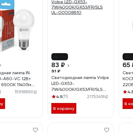
-9%
д
83 ₽
65 
₽
91 ₽
дная лампа IN
Свет
Светодиодная лампа Volpe
D-A60-VC 12Вт
КОСМ
LED-GX53-
 6500К 1140Лм
220В
7W/4000K/GX53/FR/SLS
020259
Lkec
)
4.
15918890
UL-00008610
4.5
(11)
21753418
ну
В к
В корзину