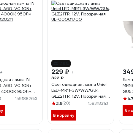
-29%
229 ₽
34
 ₽
322 ₽
дная лампа IN
Ламп
Светодиодная лампа Uniel
D-A60-VC 10Вт
MR16
LED-MR11-3W/WW/GU4
7 4000К 950Лм
GU5.
GLZ21TR, 12V. Прозрачная.
020211
)
4.
15918826
UL-00001700
2.5
(28)
15931831
ну
В к
В корзину