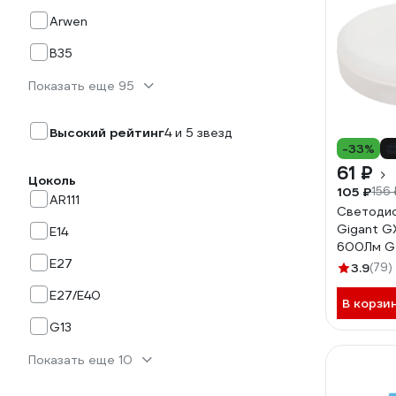
Arwen
B35
Показать еще 95
Высокий рейтинг
4 и 5 звезд
-33%
61 ₽
Цоколь
105 ₽
156 
AR111
Светодио
Gigant G
E14
600Лм G
E27
3.9
(79)
E27/E40
В корзи
G13
Показать еще 10