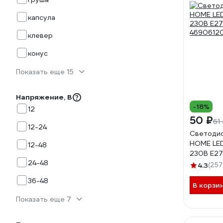
капсула
клевер
конус
Показать еще 15
Напряжение, В
-18%
12
50 ₽
61
12-24
Светодио
HOME LE
12-48
230В Е2
24-48
4690612
4.3
(257
36-48
В корзи
Показать еще 7