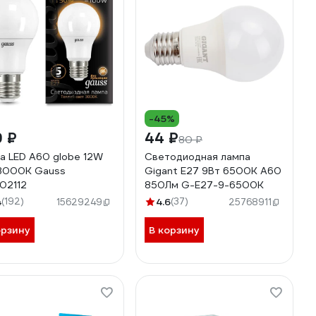
-45%
9 ₽
44 ₽
80 ₽
а LED A60 globe 12W
Светодиодная лампа
3000K Gauss
Gigant E27 9Вт 6500К А60
02112
850Лм G-E27-9-6500K
4
(192)
4.6
(37)
15629249
25768911
орзину
В корзину