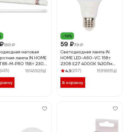
%
-19%
 ₽
59 ₽
130 ₽
73 ₽
одиодная матовая
Светодиодная лампа IN
ротная лампа IN HOME
HOME LED-A60-VC 15Вт
T8R-М-PRO 15Вт 230В
230В Е27 4000К 1430Лм
 4000К 1500Лм
4690612020273
(435)
4.3
(257)
16145926
15918615
мм 4690612030951
орзину
В корзину