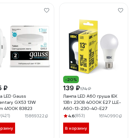
-20%
5 ₽
139 ₽
174 ₽
а LED Gauss
Лампа LED A60 груша IEK
entary GX53 13W
13Вт 230В 4000К E27 LLE-
m 4100K 83823
A60-13-230-40-E27
7
(421)
4.6
(853)
15869322
16140990
орзину
В корзину