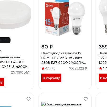
-61%
80 ₽
35
₽
Светодиодная лампа IN
Ламп
дная лампа
HOME LED-A60-VC 15Вт
E27 
X53 8Вт 4200K
230В Е27 6500К 1430Лм
1025
-GX53-8-4200K
4690612020280
4.1
(56)
4.
16022122
25769001
В корзину
В к
ну