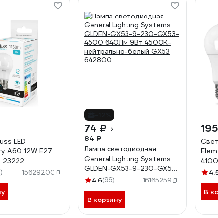
-12%
74 ₽
195
84 ₽
uss LED
Свет
Лампа светодиодная
ry A60 12W E27
Elem
General Lighting Systems
 23222
4100
GLDEN-GX53-9-230-GX53-
232
)
4.
15629200
4500 640Лм 9Вт 4500K-
4.6
(96)
16165259
нейтрально-белый GX53
ну
В к
642800
В корзину