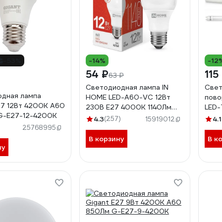
-53%
-14%
-12
54 ₽
115
63 ₽
Светодиодная лампа IN
Свет
дная лампа
HOME LED-A60-VC 12Вт
пово
27 12Вт 4200К А60
230В Е27 4000К 1140Лм
LED-
G-E27-12-4200K
4690612020242
G13R
4.3
(257)
4.1
15919012
600
25768995
В корзину
В к
ну