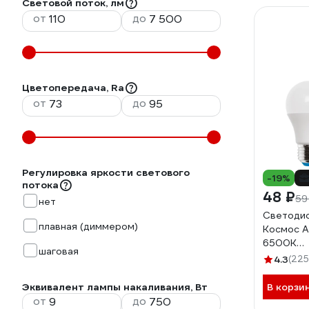
Световой поток, лм
от
до
Цветопередача, Ra
от
до
Регулировка яркости светового
-19%
потока
48 ₽
59
нет
Светодио
плавная (диммером)
Космос А
6500K
шаговая
LkecLED
4.3
(225
Эквивалент лампы накаливания, Вт
В корзи
от
до