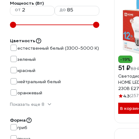
Мощность (Вт)
от
до
Цветность
естественный белый (3300-5000 К)
зеленый
-19%
51 ₽
63 
красный
Светодио
нейтральный белый
HOME LE
230В Е27
оранжевый
4690612
4.3
(257
Показать еще 8
В корзи
Форма
гриб
груша