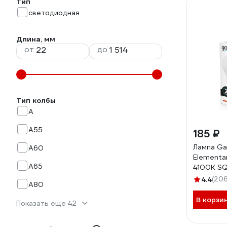
Тип
светодиодная
Длина, мм
от
до
Тип колбы
A
A55
185 ₽
Лампа Ga
A60
Elementa
A65
4100K SQ
4.4
(206
A80
В корзи
Показать еще 42