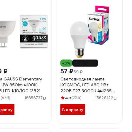
-3%
до -22%
9 ₽
57 ₽
59 ₽
а GAUSS Elementary
Светодиодная лампа
 11W 850lm 4100K
КОСМОС, LED A60 11Вт
3 LED 1/10/100 13521
220В E27 3000К 441265
LkecLED11wA60E2730
7
(476)
4.3
(225)
16856737
15628122
орзину
В корзину