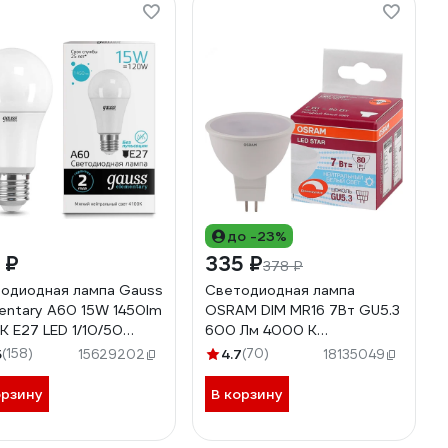
до -23%
 ₽
335 ₽
378 ₽
одиодная лампа Gauss
Светодиодная лампа
entary A60 15W 1450lm
OSRAM DIM MR16 7Вт GU5.3
K E27 LED 1/10/50
600 Лм 4000 К
25
Нейтральный белый свет
5
(158)
4.7
(70)
15629202
18135049
4058075229037
орзину
В корзину