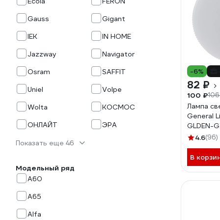
Ecola
FERON
Gauss
Gigant
IEK
IN HOME
Jazzway
Navigator
-6%
Osram
SAFFIT
82 ₽
Uniel
Volpe
100 ₽
106
Лампа св
Wolta
КОСМОС
General L
ОНЛАЙТ
ЭРА
GLDEN-G
GX53-45
4.6
(96)
Показать еще 46
4500K-н
GX53 68
В корзи
Модельный ряд
A60
A65
Alfa