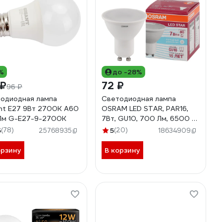
%
до -28%
 ₽
72 ₽
96 ₽
одиодная лампа
Светодиодная лампа
nt E27 9Вт 2700К А60
OSRAM LED STAR, PAR16,
Лм G-E27-9-2700K
7Вт, GU10, 700 Лм, 6500 К,
холодный белый свет
5
(78)
5
(20)
25768935
18634909
4058075481558
орзину
В корзину