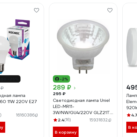
до -25%
-2%
289 ₽
49
 ₽
295 ₽
дная лампа
Ламп
Светодиодная лампа Uniel
60 11W 220V E27
Elem
LED-MR11-
920l
3W/NW/GU4/220V GLZ21TR,
11wA60E2765
)
4.
16160386
220V. Прозрачная. UL-
2.4
(16)
15931832
00001703
ну
В к
В корзину