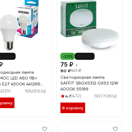
о -32%
-25%
-30%
₽
75 ₽
80 ₽
107 ₽
одиодная лампа
Светодиодная лампа
ОС LED A60 11Вт
SAFFIT SBGX5312 GX53 12W
 E27 4500К 441266
4000K 55189
LED11wA60E2745
3
(225)
15628123
4.7
(472)
19377060
орзину
В корзину