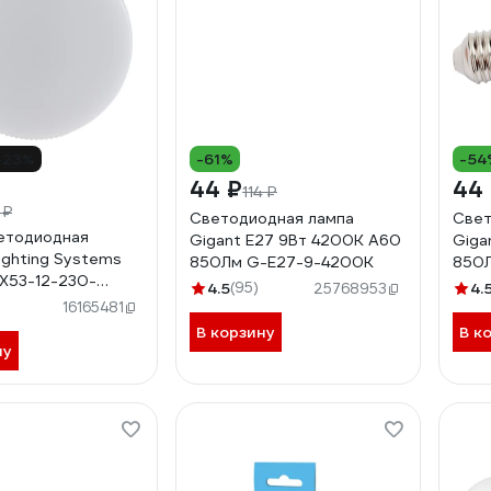
-23%
-61%
-54
44 ₽
44
114 ₽
 ₽
Светодиодная лампа
Свет
етодиодная
Gigant E27 9Вт 4200К А60
Giga
ighting Systems
850Лм G-E27-9-4200K
850
X53-12-230-
4.5
(95)
4.
25768953
00 770Лм 12Вт
16165481
ейтрально-белый
В корзину
В к
5200
ну