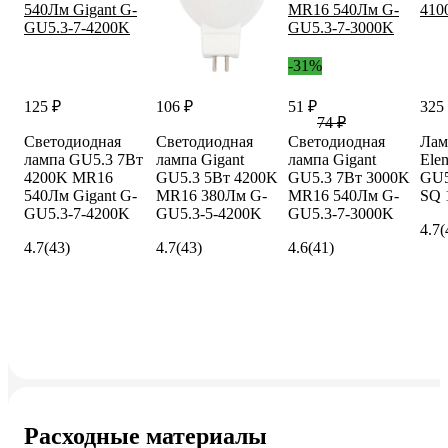
-31%
125 ₽
106 ₽
51 ₽
325
74 ₽
Светодиодная
Светодиодная
Светодиодная
Лам
лампа GU5.3 7Вт
лампа Gigant
лампа Gigant
Ele
4200K MR16
GU5.3 5Вт 4200K
GU5.3 7Вт 3000K
GU5
540Лм Gigant G-
MR16 380Лм G-
MR16 540Лм G-
SQ 
GU5.3-7-4200K
GU5.3-5-4200K
GU5.3-7-3000K
4.7
(
4.7
(43)
4.7
(43)
4.6
(41)
Расходные материалы