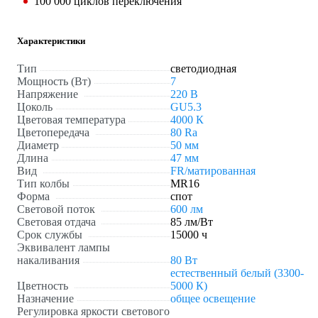
100 000 циклов переключения
Характеристики
Тип
светодиодная
Мощность (Вт)
7
Напряжение
220 В
Цоколь
GU5.3
Цветовая температура
4000 К
Цветопередача
80 Ra
Диаметр
50 мм
Длина
47 мм
Вид
FR/матированная
Тип колбы
MR16
Форма
спот
Световой поток
600 лм
Световая отдача
85 лм/Вт
Срок службы
15000 ч
Эквивалент лампы
накаливания
80 Вт
естественный белый (3300-
Цветность
5000 К)
Назначение
общее освещение
Регулировка яркости светового