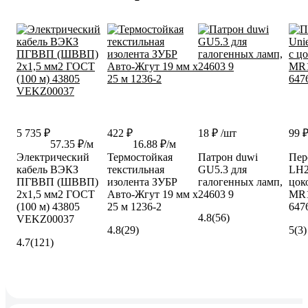
5 735 ₽
422 ₽
18 ₽
/шт
99 
57.35 ₽/м
16.88 ₽/м
Электрический
Термостойкая
Патрон duwi
Пер
кабель ВЭКЗ
текстильная
GU5.3 для
LH2
ПГВВП (ШВВП)
изолента ЗУБР
галогенных ламп,
цок
2x1,5 мм2 ГОСТ
Авто-Жгут 19 мм х
24603 9
MR1
(100 м) 43805
25 м 1236-2
647
4.8
(56)
VEKZ00037
4.8
(29)
5
(3)
4.7
(121)