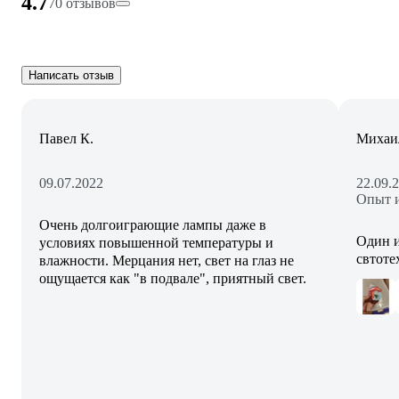
4.7
70 отзывов
Написать отзыв
Павел К.
Михаи
09.07.2022
22.09.
Опыт и
Очень долгоиграющие лампы даже в
Один и
условиях повышенной температуры и
свтоте
влажности. Мерцания нет, свет на глаз не
ощущается как "в подвале", приятный свет.