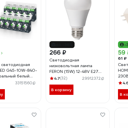
до -36%
-
266 ₽
59 
61 ₽
Светодиодная
 светодиодная
Свет
низковольтная лампа
LED G45-10W-840-
HOME
FERON (15W) 12-48V E27
ральный белый
230В
4000K A60, LB-19 48730
4.7
(32)
29912372
т 4673758071552
469
4.
33151560
В корзину
ну
В к