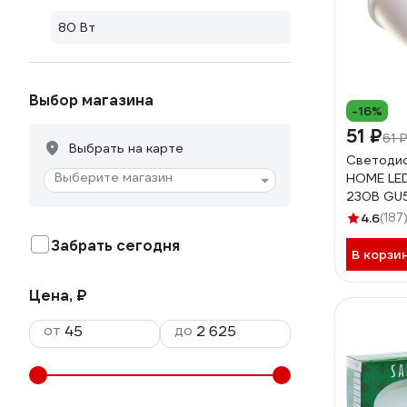
80 Вт
Выбор магазина
-16%
51 ₽
61 
Выбрать на карте
Светодио
Выберите магазин
HOME LE
230В GU
4690612
4.6
(187
Забрать сегодня
В корзи
Цена, ₽
от
до