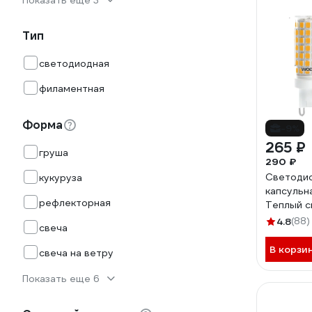
Показать еще 3
Тип
светодиодная
филаментная
Форма
-9%
265 ₽
груша
290 ₽
Светодио
кукуруза
капсульн
рефлекторная
Теплый с
цоколь G
4.8
(88)
свеча
WSTD-J
В корзи
свеча на ветру
Показать еще 6