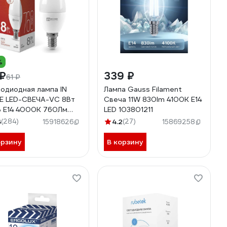
%
 ₽
339 ₽
61 ₽
одиодная лампа IN
Лампа Gauss Filament
 LED-СВЕЧА-VC 8Вт
Свеча 11W 830lm 4100К Е14
 Е14 4000К 760Лм
LED 103801211
0612020433
6
(284)
4.2
(27)
15918626
15869258
орзину
В корзину