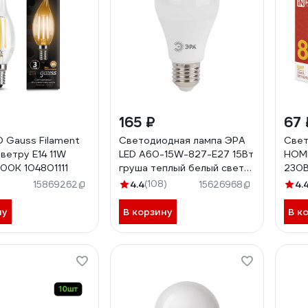
165 ₽
67 
D Gauss Filament
Светодиодная лампа ЭРА
Свет
ветру E14 11W
LED A60-15W-827-E27 15Вт
HOM
00K 104801111
груша теплый белый свет
230В
Б0020592
469
4.4
(108)
4.
15869262
15626968
ну
В корзину
В к