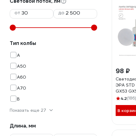
Световой поток, лм
от
до
Тип колбы
A
A50
98 ₽
A60
Светодио
ЭРА STD
A70
GX53 GX5
нейтраль
4.2
(186
B
Б00205
Показать еще 27
В корзи
Длина, мм