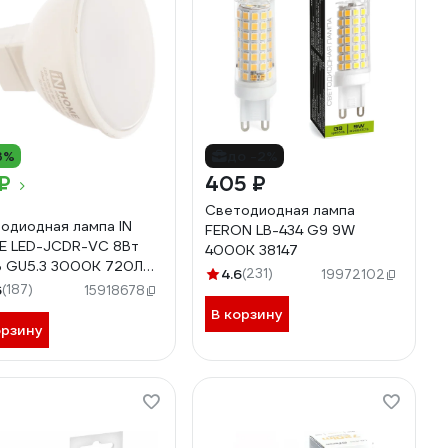
3%
до -2%
₽
405 ₽
Светодиодная лампа
одиодная лампа IN
FERON LB-434 G9 9W
 LED-JCDR-VC 8Вт
4000K 38147
 GU5.3 3000К 720Лм
4.6
(231)
19972102
0612020327
6
(187)
15918678
В корзину
орзину