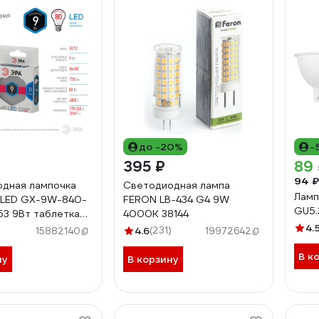
до -20%
-
395 ₽
89
94 ₽
дная лампочка
Светодиодная лампа
Ламп
 LED GX-9W-840-
FERON LB-434 G4 9W
GU5.
3 9Вт таблетка
4000K 38144
ный белый свет
4.
)
4.6
(231)
15882140
19972642
95
В к
ну
В корзину