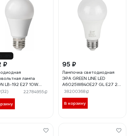
о -8%
2 ₽
95 ₽
одиодная
Лампочка светодиодная
овольтная лампа
ЭРА GREEN LINE LED
N LB-192 E27 10W
A6025W840E27 GL E27 25
K, 38265
Вт груша яркий белый свет
7
(32)
38200368
22784955
Б0067117
В корзину
орзину