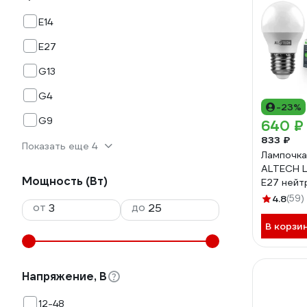
E14
E27
G13
G4
-23%
G9
640 ₽
833 ₽
Показать еще 4
Лампочка
ALTECH 
Мощность (Вт)
Е27 нейт
свет 10ш
4.8
(59)
от
до
В корзи
Напряжение, В
12-48