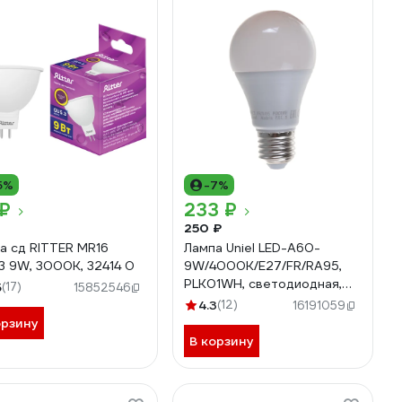
5%
-7%
 ₽
233 ₽
250 ₽
а сд RITTER MR16
Лампа Uniel LED-A60-
3 9W, 3000K, 32414 0
9W/4000K/E27/FR/RA95,
PLK01WH, светодиодная,
5
(17)
15852546
матовая UL-00006504
4.3
(12)
16191059
орзину
В корзину