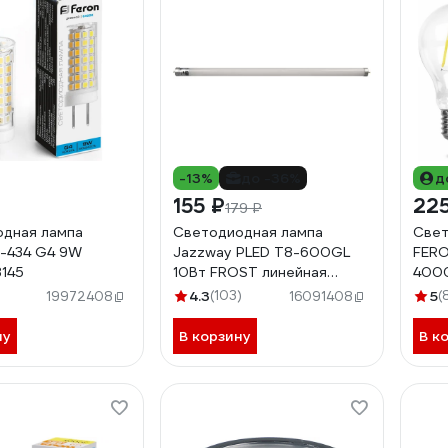
-13%
до -36%
д
155 ₽
225
179 ₽
дная лампа
Светодиодная лампа
Свет
-434 G4 9W
Jazzway PLED T8-600GL
FERO
145
10Вт FROST линейная
4000
4000К нейтральный белый
)
4.3
(103)
5
(
19972408
16091408
G13 800лм 230В/50Гц
1032492
ну
В корзину
В к