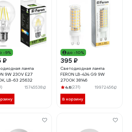
о -9%
до -10%
 ₽
395 ₽
одиодная лампа
Светодиодная лампа
N 9W 230V E27
FERON LB-434 G9 9W
K, LB-63 25632
2700K 38146
8)
4.6
(231)
15745538
19972456
орзину
В корзину