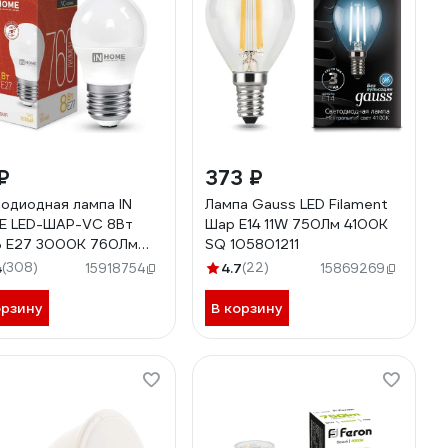
₽
373 ₽
одиодная лампа IN
Лампа Gauss LED Filament
E LED-ШАР-VC 8Вт
Шар E14 11W 750Лм 4100K
 Е27 3000К 760Лм
SQ 105801211
0612020563
4
(308)
4.7
(22)
15918754
15869269
орзину
В корзину