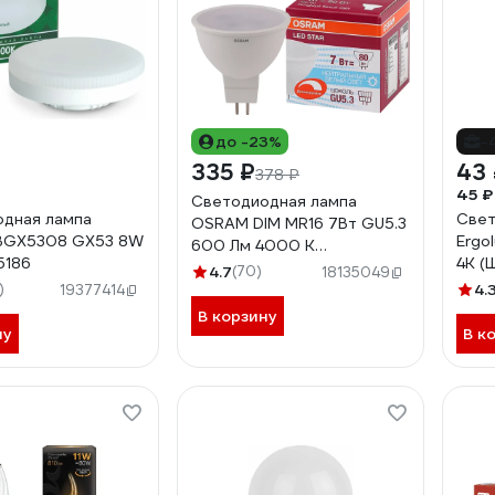
до -23%
-
335 ₽
43
378 ₽
45 ₽
Светодиодная лампа
дная лампа
Свет
OSRAM DIM MR16 7Вт GU5.3
SBGX5308 GX53 8W
Ergo
600 Лм 4000 К
5186
4K (
Нейтральный белый свет
4.7
(70)
18135049
220-
)
4058075229037
4.
19377414
В корзину
ну
В к