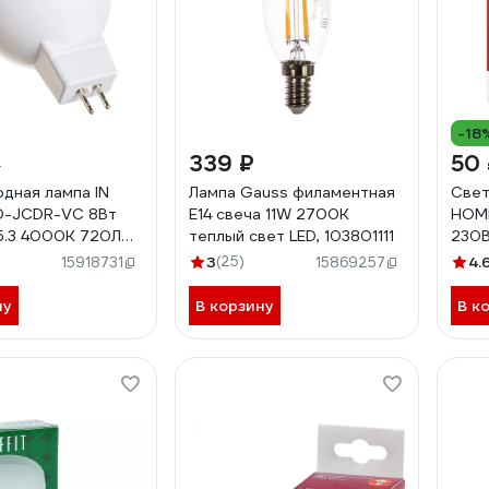
-18
339 ₽
50
₽
дная лампа IN
Лампа Gauss филаментная
Свет
D-JCDR-VC 8Вт
E14 свеча 11W 2700К
HOME
5.3 4000К 720Лм
теплый свет LED, 103801111
230В
020334
469
)
3
(25)
4.
15918731
15869257
ну
В корзину
В к