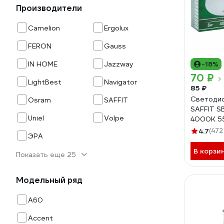
Производители
Camelion
Ergolux
FERON
Gauss
IN HOME
Jazzway
-18%
70 ₽
LightBest
Navigator
85 ₽
Светодио
Osram
SAFFIT
SAFFIT 
Uniel
Volpe
4000K 5
4.7
(472
ЭРА
В корзи
Показать еще 25
Модельный ряд
A60
Accent