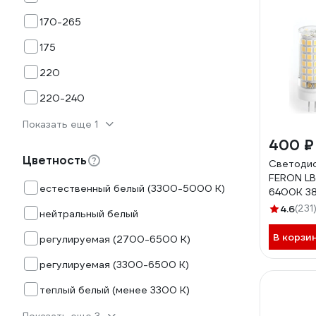
170-265
175
220
220-240
Показать еще 1
400 ₽
Цветность
Светодио
FERON LB
естественный белый (3300-5000 К)
6400K 38
4.6
(231
нейтральный белый
В корзи
регулируемая (2700-6500 K)
регулируемая (3300-6500 К)
теплый белый (менее 3300 К)