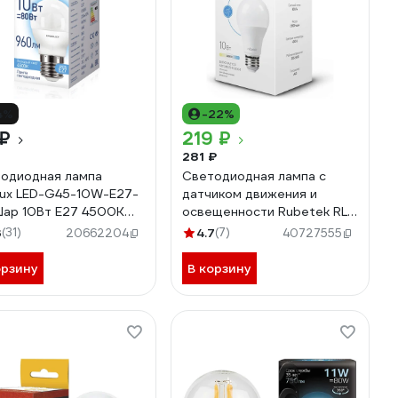
4%
-22%
 ₽
219 ₽
281 ₽
одиодная лампа
Светодиодная лампа с
lux LED-G45-10W-E27-
датчиком движения и
Шар 10Вт E27 4500K
освещенности Rubetek RL-
240В ПРОМО) 14546
3101
3
(31)
4.7
(7)
20662204
40727555
орзину
В корзину