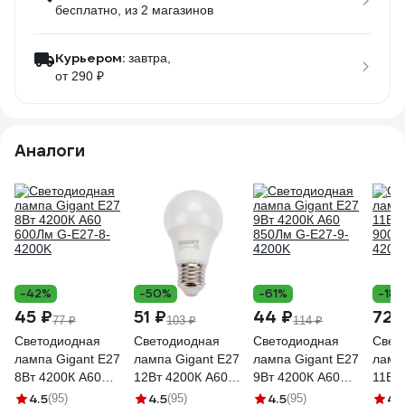
бесплатно
, из 2 магазинов
Курьером:
завтра,
от 290 ₽
Аналоги
-42%
-50%
-61%
-18
45 ₽
51 ₽
44 ₽
72 
77 ₽
103 ₽
114 ₽
Светодиодная
Светодиодная
Светодиодная
Свет
лампа Gigant E27
лампа Gigant E27
лампа Gigant E27
ламп
8Вт 4200К А60
12Вт 4200К А60
9Вт 4200К А60
11Вт
600Лм G-E27-8-
1000Лм G-E27-12-
850Лм G-E27-9-
900Л
4.5
4.5
4.5
4.
(95)
(95)
(95)