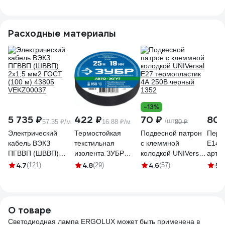
4200K
4200K
4200K
4200
Расходные материалы
-13%
5 735 ₽
422 ₽
70 ₽
80
/шт
57.35 ₽/м
16.88 ₽/м
80 ₽
Электрический
Термостойкая
Подвесной патрон
Пере
кабель ВЭКЗ
текстильная
с клеммной
Е14 в
ПГВВП (ШВВП)
изолента ЗУБР
колодкой UNIVersal
арт.
2x1,5 мм2 ГОСТ
Авто-Жгут 19 мм х
Е27 термопластик
005W
4.7
4.8
4.6
5
(121)
(29)
(57)
(6
(100 м) 43805
25 м 1236-2
4А 250В черный
VEKZ00037
1352
О товаре
Светодиодная лампа ERGOLUX может быть применена в