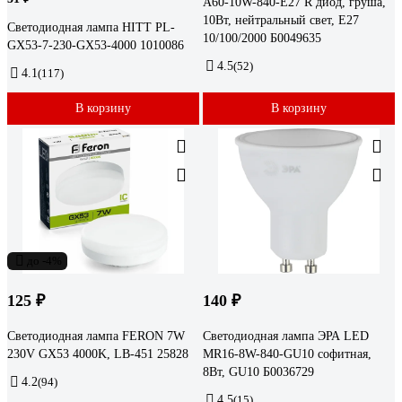
A60-10W-840-E27 R диод, груша,
10Вт, нейтральный свет, E27
Светодиодная лампа HITT PL-
10/100/2000 Б0049635
GX53-7-230-GX53-4000 1010086
4.5
(52)
4.1
(117)
В корзину
В корзину
до -4%
125 ₽
140 ₽
Светодиодная лампа FERON 7W
Светодиодная лампа ЭРА LED
230V GX53 4000K, LB-451 25828
MR16-8W-840-GU10 софитная,
8Вт, GU10 Б0036729
4.2
(94)
4.5
(15)