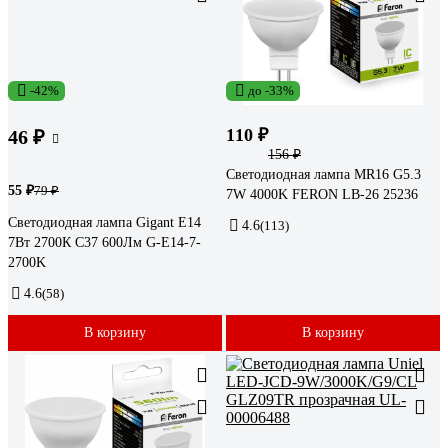
-42%
до -33%
110 ₽
46 ₽
156 ₽
Светодиодная лампа MR16 G5.3
55 ₽
79 ₽
7W 4000K FERON LB-26 25236
Светодиодная лампа Gigant E14
4.6
(113)
7Вт 2700К C37 600Лм G-E14-7-
2700K
4.6
(58)
В корзину
В корзину