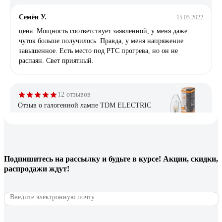
Семён У.
15.05.2022
цена. Мощность соответствует заявленной, у меня даже
чуток больше получилось. Правда, у меня напряжение
завышенное. Есть место под РТС прогрева, но он не
распаян. Свет приятный.
12 отзывов
Отзыв о галогенной лампе TDM ELECTRIC
Свеча прозрачная, 28 Вт-230 В-Е27 SQ0341-
0095
Владислав
21.05.2025
Подпишитесь
на рассылку
и будьте в курсе! Акции, скидки,
Свет теплый, при низком напряжении не отключаются
распродажи ждут!
полностью, как это делают светодиоды, а чуть-чуть снижают
яркость, при долгой эксплуатации не снижается световой
поток, нет стробоскопического эффекта (для меня этот
фактор ключевой, поскольку мерцание подсведки экрана
накладывается на мерцание лампы /если это светодиод/ и
глаза устают.