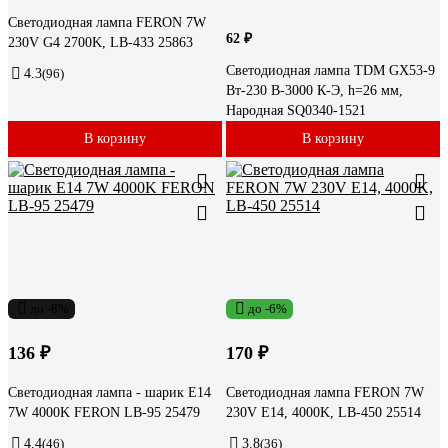
Светодиодная лампа FERON 7W
62 ₽
230V G4 2700K, LB-433 25863
Светодиодная лампа TDM GX53-9
4.3
(96)
Вт-230 В-3000 К-Э, h=26 мм,
Народная SQ0340-1521
В корзину
В корзину
до -8%
до -6%
136 ₽
170 ₽
Светодиодная лампа - шарик E14
Светодиодная лампа FERON 7W
7W 4000K FERON LB-95 25479
230V E14, 4000K, LB-450 25514
4.4
(46)
3.8
(36)