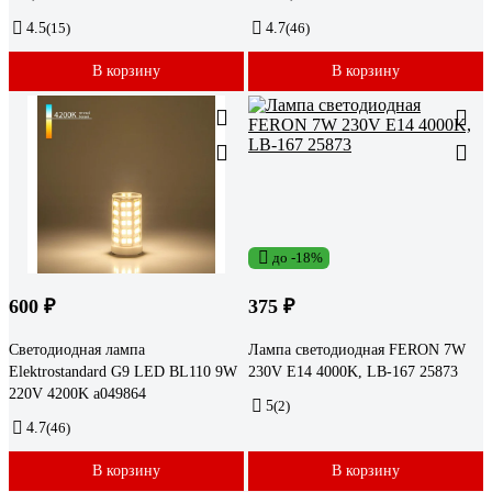
4.5
(15)
4.7
(46)
В корзину
В корзину
до -18%
600 ₽
375 ₽
Светодиодная лампа
Лампа светодиодная FERON 7W
Elektrostandard G9 LED BL110 9W
230V E14 4000K, LB-167 25873
220V 4200K a049864
5
(2)
4.7
(46)
В корзину
В корзину