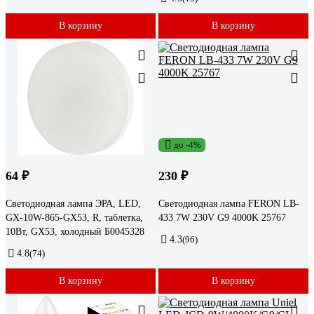
В корзину
В корзину
до -4%
64 ₽
230 ₽
Cветодиодная лампа ЭРА, LED,
Светодиодная лампа FERON LB-
GX-10W-865-GX53, R, таблетка,
433 7W 230V G9 4000K 25767
10Вт, GX53, холодный Б0045328
4.3
(96)
4.8
(74)
В корзину
В корзину