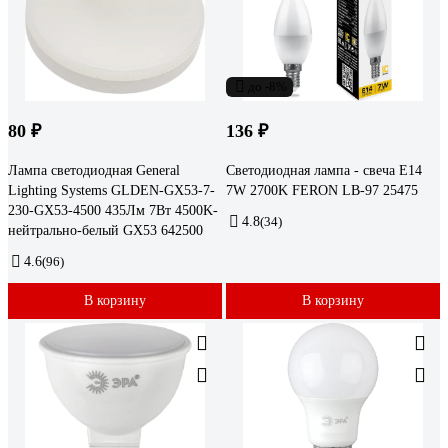
до -8%
80 ₽
136 ₽
Лампа светодиодная General
Светодиодная лампа - свеча E14
Lighting Systems GLDEN-GX53-7-
7W 2700K FERON LB-97 25475
230-GX53-4500 435Лм 7Вт 4500K-
4.8
(34)
нейтрально-белый GX53 642500
4.6
(96)
В корзину
В корзину