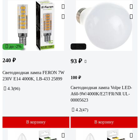
до -2%
-7%
240 ₽
93 ₽
Светодиодная лампа FERON 7W
100 ₽
230V E14 4000K, LB-433 25899
Светодиодная лампа Volpe LED-
4.3
(96)
A60-9W/4000K/E27/FR/NR UL-
00005623
4.2
(47)
В корзину
В корзину