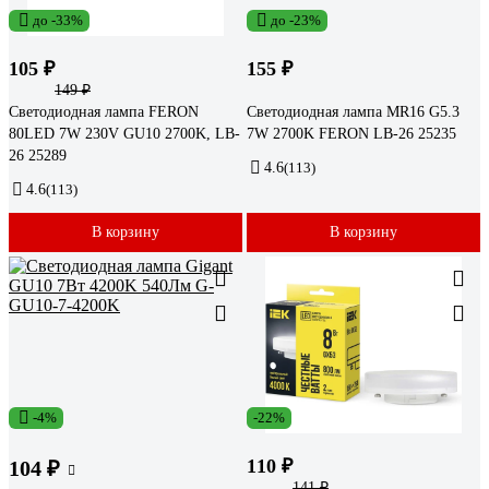
до -33%
до -23%
105 ₽
155 ₽
149 ₽
Светодиодная лампа FERON
Светодиодная лампа MR16 G5.3
80LED 7W 230V GU10 2700K, LB-
7W 2700K FERON LB-26 25235
26 25289
4.6
(113)
4.6
(113)
В корзину
В корзину
-4%
-22%
110 ₽
104 ₽
141 ₽