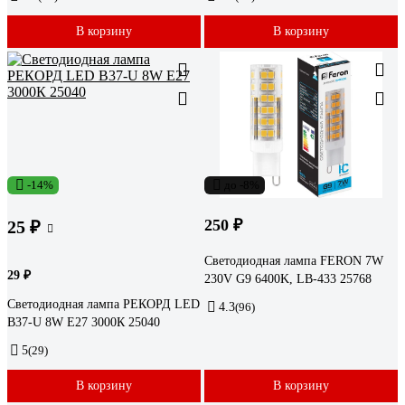
В корзину
В корзину
-14%
до -8%
250 ₽
25 ₽
Светодиодная лампа FERON 7W
29 ₽
230V G9 6400K, LB-433 25768
Светодиодная лампа РЕКОРД LED
4.3
(96)
B37-U 8W Е27 3000К 25040
5
(29)
В корзину
В корзину