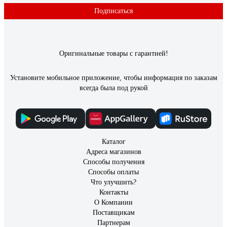
Подписаться
13 отзывов
Отзыв о криптоновой лампе Focusray KRP10
Оригинальные товары с гарантией!
2,2V 0,47A 621107
Установите мобильное приложение, чтобы информация по заказам
Михаил Сергеевич У.
04.01.2023
всегда была под рукой
Отличное качество, долгий срок службы, приемлемая цена,
удобная и информативная упаковка, надёжный и
ответственный производитель, т.к. брака совсем нет.
Приятный, тёплый, очень мягкий свет. Эти лампы не боятся
низких температур.
Каталог
Адреса магазинов
Способы получения
Способы оплаты
Что улучшить?
Контакты
О Компании
Поставщикам
Партнерам