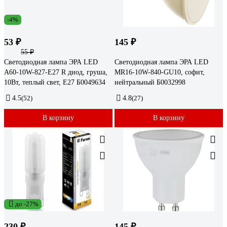
-4%
53 ₽
145 ₽
55 ₽
Светодиодная лампа ЭРА LED
Светодиодная лампа ЭРА LED
A60-10W-827-E27 R диод, груша,
MR16-10W-840-GU10, софит,
10Вт, теплый свет, E27 Б0049634
нейтральный Б0032998
4.5
(52)
4.8
(27)
В корзину
В корзину
до -27%
230 ₽
145 ₽