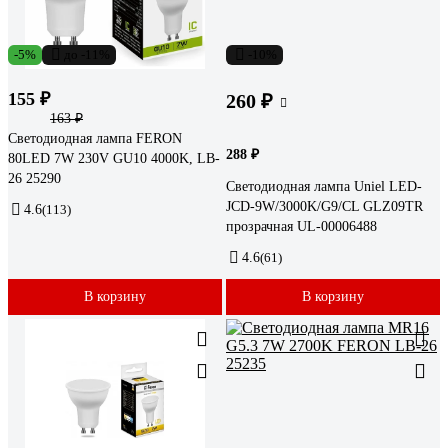
-5%
до -11%
-10%
155 ₽
260 ₽
163 ₽
Светодиодная лампа FERON
288 ₽
80LED 7W 230V GU10 4000K, LB-
26 25290
Светодиодная лампа Uniel LED-
JCD-9W/3000K/G9/CL GLZ09TR
4.6
(113)
прозрачная UL-00006488
4.6
(61)
В корзину
В корзину