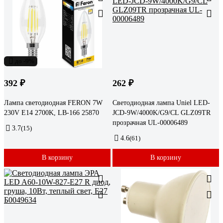
до -9%
392 ₽
262 ₽
Лампа светодиодная FERON 7W
Светодиодная лампа Uniel LED-
230V E14 2700K, LB-166 25870
JCD-9W/4000K/G9/CL GLZ09TR
прозрачная UL-00006489
3.7
(15)
4.6
(61)
В корзину
В корзину