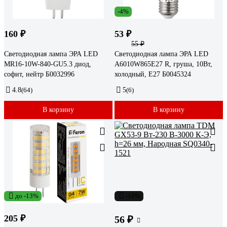
-4%
160 ₽
53 ₽
55 ₽
Светодиодная лампа ЭРА LED
Светодиодная лампа ЭРА LED
MR16-10W-840-GU5.3 диод,
A6010W865E27 R, груша, 10Вт,
софит, нейтр Б0032996
холодный, E27 Б0045324
4.8
(64)
5
(6)
В корзину
В корзину
до -13%
-10%
205 ₽
56 ₽