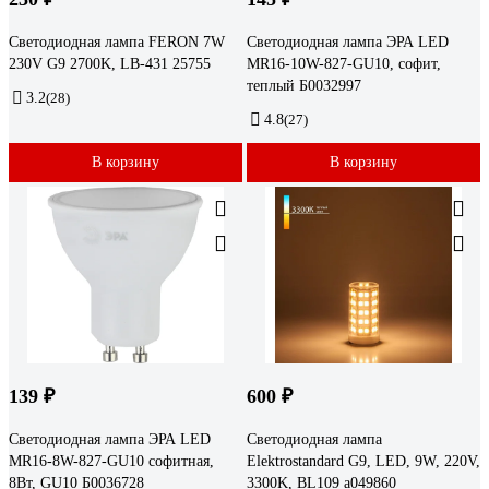
Светодиодная лампа FERON 7W
Светодиодная лампа ЭРА LED
230V G9 2700K, LB-431 25755
MR16-10W-827-GU10, софит,
теплый Б0032997
3.2
(28)
4.8
(27)
В корзину
В корзину
139 ₽
600 ₽
Светодиодная лампа ЭРА LED
Светодиодная лампа
MR16-8W-827-GU10 софитная,
Elektrostandard G9, LED, 9W, 220V,
8Вт, GU10 Б0036728
3300K, BL109 a049860