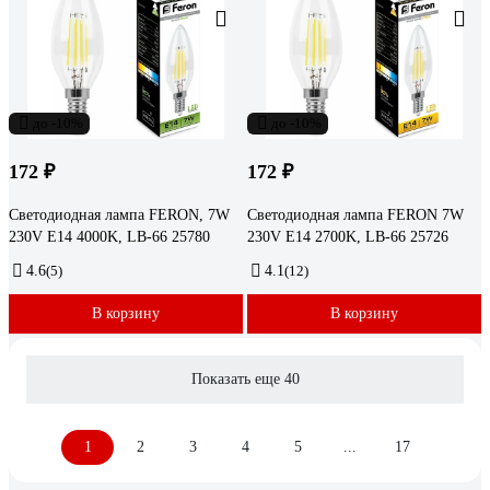
до -10%
до -10%
172 ₽
172 ₽
Светодиодная лампа FERON, 7W
Светодиодная лампа FERON 7W
230V E14 4000K, LB-66 25780
230V E14 2700K, LB-66 25726
4.6
(5)
4.1
(12)
В корзину
В корзину
Показать еще 40
1
2
3
4
5
...
17