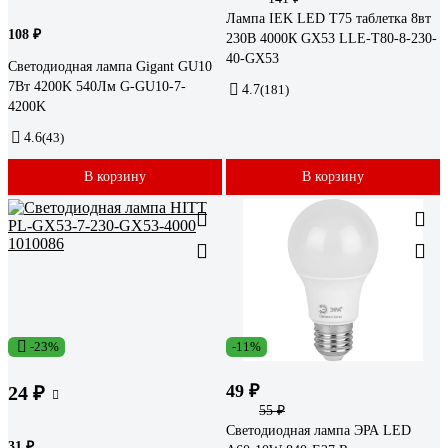
Лампа IEK LED T75 таблетка 8вт
108 ₽
230В 4000К GX53 LLE-T80-8-230-
40-GX53
Светодиодная лампа Gigant GU10
7Вт 4200K 540Лм G-GU10-7-
4.7
(181)
4200K
4.6
(43)
В корзину
В корзину
-23%
-11%
49 ₽
24 ₽
55 ₽
Светодиодная лампа ЭРА LED
31 ₽