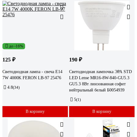
до -16%
125 ₽
190 ₽
Светодиодная лампа - свеча E14
Светодиодная лампочка ЭРА STD
7W 4000K FERON LB-97 25476
LED Lense MR16-8W-840-GU5.3
GU5.3 8Вт линзованная софит
4.8
(34)
нейтральный белый Б0054939
5
(1)
В корзину
В корзину