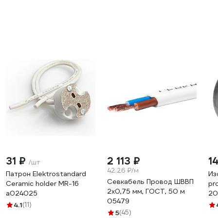
31 ₽
2 113 ₽
1
/шт
42.26 ₽/м
Патрон Elektrostandard
Из
Севкабель Провод ШВВП
Ceramic holder MR-16
pr
2х0,75 мм, ГОСТ, 50 м
a024025
20
05479
4.1
(11)
5
(45)