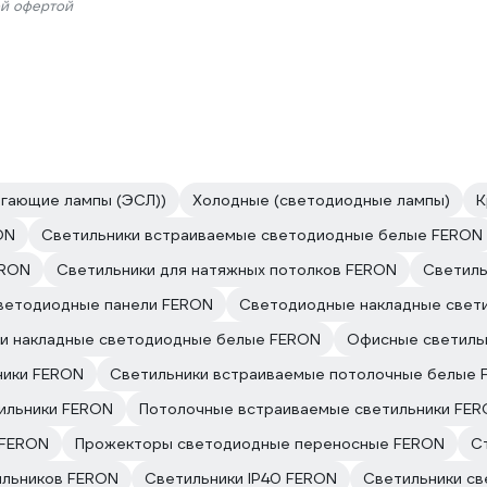
ой офертой
гающие лампы (ЭСЛ))
Холодные (светодиодные лампы)
К
ON
Светильники встраиваемые светодиодные белые FERON
ERON
Светильники для натяжных потолков FERON
Светиль
ветодиодные панели FERON
Светодиодные накладные свет
и накладные светодиодные белые FERON
Офисные светиль
ники FERON
Светильники встраиваемые потолочные белые 
ильники FERON
Потолочные встраиваемые светильники FE
 FERON
Прожекторы светодиодные переносные FERON
С
ильников FERON
Светильники IP40 FERON
Светильники с