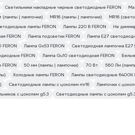
Светильники накладные черные светодиодные FERON
Ма
т (лампы | лампочки)
MR16 (лампы | лампочки)
MR16 (свет
етодиодные лампы FERON
Лампы 220 В FERON
Не димми
ная FERON
Лампа подсветки FERON
Лампа E27 светодиод
0 FERON
Лампа Gx53 FERON
Светодиодная лампочка E27
одиодные FERON
Лампа Gu10 светодиодная FERON
Белые
е FERON
50 мм (лампы | лампочки)
70 Вт
560 Лм (лампы
пы)
Холодные лампы FERON
Лампы светодиодные 6400K
)
Светодиодные лампы с цоколем mr16
Лампочки с цоко
льников с цоколем g5.3
Светодиодные лампы с цоколем g5.