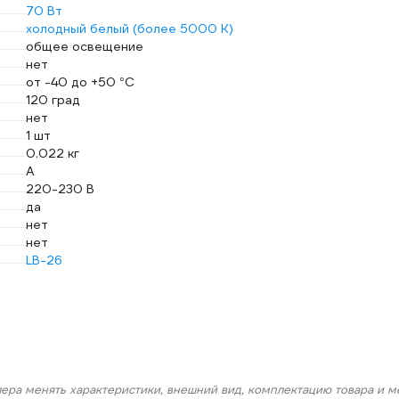
70 Вт
холодный белый (более 5000 К)
общее освещение
нет
от -40 до +50 °С
120 град
нет
1 шт
0.022 кг
A
220-230 В
да
нет
нет
LB-26
лера менять характеристики, внешний вид, комплектацию товара и м