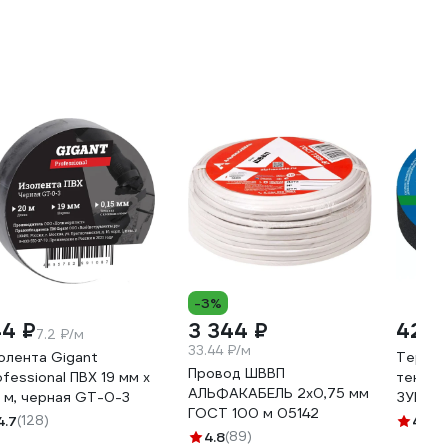
-3%
44 ₽
3 344 ₽
422 
7.2 ₽/м
33.44 ₽/м
олента Gigant
Термос
Провод ШВВП
ofessional ПВХ 19 мм х
тексти
АЛЬФАКАБЕЛЬ 2х0,75 мм
 м, черная GT-0-3
ЗУБР А
ГОСТ 100 м 05142
25 м 1
4.7
(128)
4.8
(2
4.8
(89)