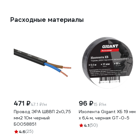
Расходные материалы
471 ₽
96 ₽
47.1 ₽/м
15 ₽/м
Провод ЭРА ШВВП 2x0,75
Изолента Gigant ХБ 19 мм
мм2 10м черный
х 6,4 м, черная GT-0-5
Б0058851
4.1
(50)
4.6
(25)