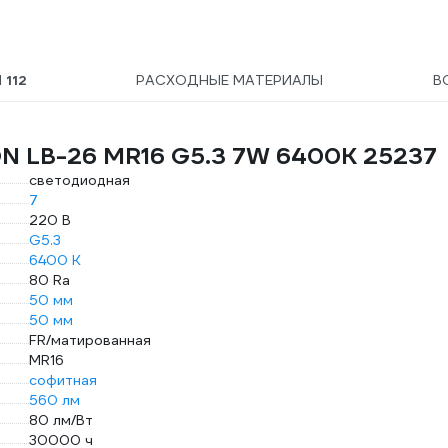
Ы
112
РАСХОДНЫЕ МАТЕРИАЛЫ
В
ON LB-26 MR16 G5.3 7W 6400K 25237
светодиодная
7
220 В
G5.3
6400 К
80 Ra
50 мм
50 мм
FR/матированная
MR16
софитная
560 лм
80 лм/Вт
30000 ч