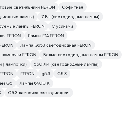
товые светильники FERON
Софитная
одиодные лампы)
7 Вт (светодиодные лампы)
руемые лампы FERON
С усиками
ная FERON
Лампы E14 FERON
 FERON
Лампа Gx53 светодиодная FERON
 лампочки FERON
Белые светодиодные лампы FERON
 | лампочки)
560 Лм (светодиодные лампы)
 FERON
FERON
g5.3
G5.3
лем G5
Лампы 6400 К
3
G5.3 лампочка светодиодная