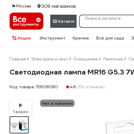
306 магазинов
Москва
Каталог
Акции
Инструмент
Крепеж
Всё для сада
Э
Главная
Электрика и свет
Освещение
Лампочки
Св
/
/
/
/
Светодиодная лампа MR16 G5.3 7
Код товара:
15608080
4.6
(112 отзывов)
Нет в наличии
1 видео