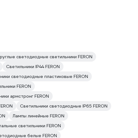
руглые светодиодные светильники FERON
Светильники IP44 FERON
ники светодиодные пластиковые FERON
ильники FERON
ники армстронг FERON
FERON
Светильники светодиодные IP65 FERON
RON
Лампы линейные FERON
тальные светильники FERON
ветодиодные белые FERON