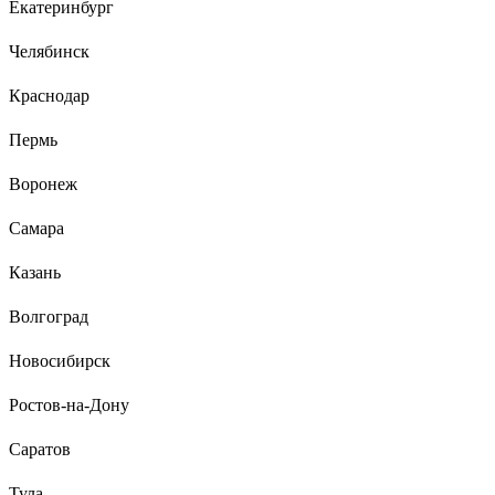
Екатеринбург
фактор ключевой, поскольку мерцание подсведки экрана
накладывается на мерцание лампы /если это светодиод/ и
Челябинск
глаза устают.
Краснодар
13 отзывов
Пермь
Отзыв о криптоновой лампе Focusray KRP10
2,2V 0,47A 621107
Воронеж
Самара
Михаил Сергеевич У.
04.01.2023
Казань
Отличное качество, долгий срок службы, приемлемая цена,
удобная и информативная упаковка, надёжный и
Волгоград
ответственный производитель, т.к. брака совсем нет.
Приятный, тёплый, очень мягкий свет. Эти лампы не боятся
Новосибирск
низких температур.
Ростов-на-Дону
Саратов
Тула