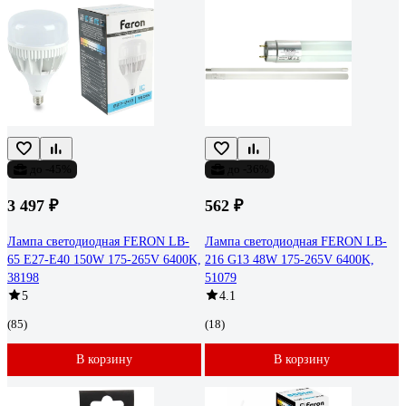
до -45%
до -36%
3 497 ₽
562 ₽
Лампа светодиодная FERON LB-
Лампа светодиодная FERON LB-
65 E27-E40 150W 175-265V 6400K,
216 G13 48W 175-265V 6400K,
38198
51079
5
4.1
(85)
(18)
В корзину
В корзину