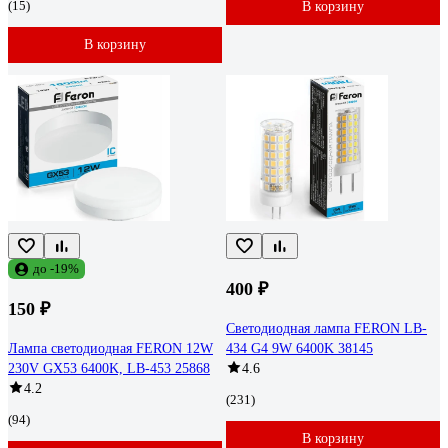
(15)
В корзину
В корзину
до -19%
400 ₽
150 ₽
Светодиодная лампа FERON LB-
Лампа cветодиодная FERON 12W
434 G4 9W 6400K 38145
230V GX53 6400K, LB-453 25868
4.6
4.2
(231)
(94)
В корзину