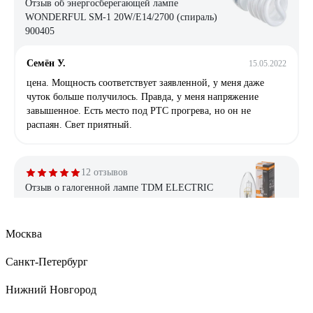
Отзыв об энергосберегающей лампе
WONDERFUL SM-1 20W/E14/2700 (спираль)
900405
Семён У.
15.05.2022
цена. Мощность соответствует заявленной, у меня даже
чуток больше получилось. Правда, у меня напряжение
завышенное. Есть место под РТС прогрева, но он не
распаян. Свет приятный.
12 отзывов
Отзыв о галогенной лампе TDM ELECTRIC
Свеча прозрачная, 28 Вт-230 В-Е27 SQ0341-
0095
Москва
Владислав
21.05.2025
Санкт-Петербург
Свет теплый, при низком напряжении не отключаются
полностью, как это делают светодиоды, а чуть-чуть снижают
Нижний Новгород
яркость, при долгой эксплуатации не снижается световой
поток, нет стробоскопического эффекта (для меня этот