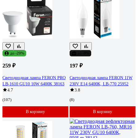
до -29%
до -9%
259 ₽
197 ₽
Светодиодная лампа FERON PRO
Светодиодная лампа FERON 11W
LB-1610 GU10 10W 6400K 38163
230V E14 6400K, LB-770 25952
4.7
3.8
(107)
(8)
В корзину
В корзину