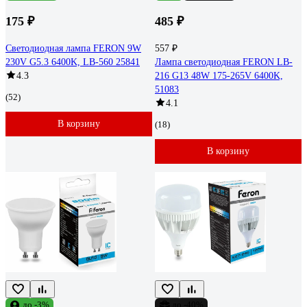
175 ₽
485 ₽
Светодиодная лампа FERON 9W
557 ₽
230V G5.3 6400K, LB-560 25841
Лампа светодиодная FERON LB-
4.3
216 G13 48W 175-265V 6400K,
51083
(52)
4.1
В корзину
(18)
В корзину
до -3%
до -40%