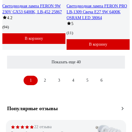
Светодиодная лампа FERON 9W
Светодиодная лампа FERON PRO
230V GX53 6400K, LB-452 25867
LB-1309 Свеча E27 9W 6400K
4.2
OSRAM LED 38064
5
(94)
(11)
В корзину
В корзину
Показать еще 40
1
2
3
4
5
6
Популярные отзывы
22 отзыва