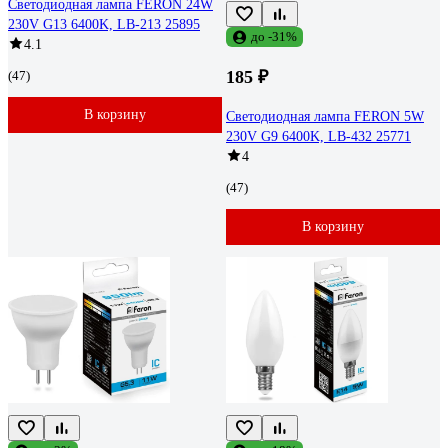
Светодиодная лампа FERON 24W
230V G13 6400K, LB-213 25895
до -31%
4.1
185 ₽
(47)
В корзину
Светодиодная лампа FERON 5W
230V G9 6400K, LB-432 25771
4
(47)
В корзину