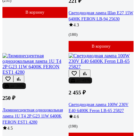
221 ₽
(231)
В корзину
Светодиодная лампа Шар E27 15W
6400K FERON LB-94 25630
4.3
(180)
В корзину
до -41%
до -20%
2 455 ₽
250 ₽
Светодиодная лампа 100W 230V
Люминесцентная одноцокольная
E40 6400K Feron LB-65 25827
лампа 1U T4 2P G23 11W 6400K
4.6
FERON EST1 4280
(198)
4.5