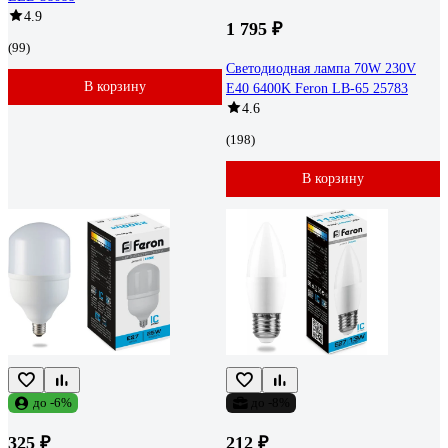
4.9
1 795 ₽
(99)
Светодиодная лампа 70W 230V
В корзину
E40 6400K Feron LB-65 25783
4.6
(198)
В корзину
до -6%
до -8%
325 ₽
212 ₽