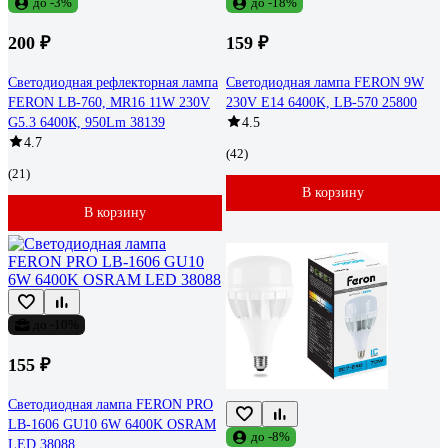
до -3%
до -18%
200 ₽
159 ₽
Светодиодная рефлекторная лампа
Светодиодная лампа FERON 9W
FERON LB-760, MR16 11W 230V
230V E14 6400K, LB-570 25800
G5.3 6400К, 950Lm 38139
4.5
4.7
(42)
(21)
В корзину
В корзину
до -10%
155 ₽
Светодиодная лампа FERON PRO
LB-1606 GU10 6W 6400K OSRAM
до -8%
LED 38088