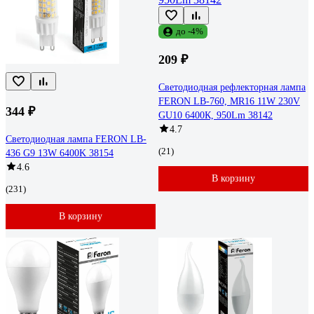
до -4%
209 ₽
Светодиодная рефлекторная лампа
FERON LB-760, MR16 11W 230V
344 ₽
GU10 6400К, 950Lm 38142
4.7
Светодиодная лампа FERON LB-
(21)
436 G9 13W 6400K 38154
4.6
В корзину
(231)
В корзину