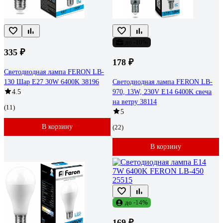
до -10%
335 ₽
178 ₽
Светодиодная лампа FERON LB-
130 Шар E27 30W 6400K 38196
Светодиодная лампа FERON LB-
4.5
970, 13W, 230V E14 6400K свеча
на ветру 38114
(11)
5
В корзину
(22)
В корзину
до -14%
169 ₽