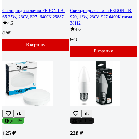
Светодиодная лампа FERON LB-
Светодиодная лампа FERON LB-
65 25W, 230V, E27, 6400K 25887
970, 13W, 230V E27 6400K свеча
4.6
38112
4.6
(198)
(43)
В корзину
В корзину
до -4%
до -10%
125 ₽
228 ₽