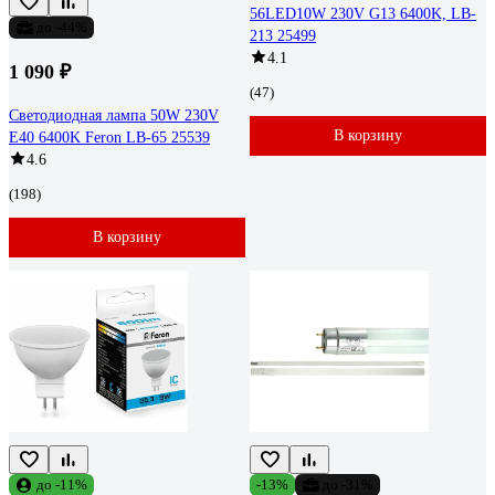
56LED10W 230V G13 6400K, LB-
до -44%
213 25499
4.1
1 090 ₽
(47)
Светодиодная лампа 50W 230V
В корзину
E40 6400K Feron LB-65 25539
4.6
(198)
В корзину
до -11%
-13%
до -31%