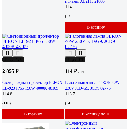
призма, AL2115 21085
4
(131)
В корзину
до -42%
до -8%
2 855 ₽
114 ₽
/шт
Светодиодный прожектор FERON
Галогенная лампа FERON 40W
LL-923 IP65 150W 4000K 48109
230V JCD/G9, JCD9 02776
4.8
3.7
(116)
(14)
В корзину
В корзину по 10