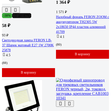
1 364 ₽
1 571 ₽
-38%
до -47%
Налобный фонарь FERON ZOOM с
аккумулятором TH2305 5W
58 ₽
2x18650 IP44 пластик-алюминий
41709
93 ₽
4.1
Светодиодная лампа FERON LB-
(80)
37 Шарик матовый E27 1W 2700K
25878
В корзину
4.5
(88)
В корзину