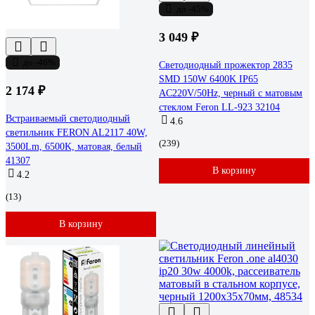
до -45%
3 049 ₽
до -46%
Светодиодный прожектор 2835
SMD 150W 6400K IP65
2 174 ₽
AC220V/50Hz, черный с матовым
стеклом Feron LL-923 32104
Встраиваемый светодиодный
4.6
светильник FERON AL2117 40W,
(239)
3500Lm, 6500K, матовая, белый
41307
В корзину
4.2
(13)
В корзину