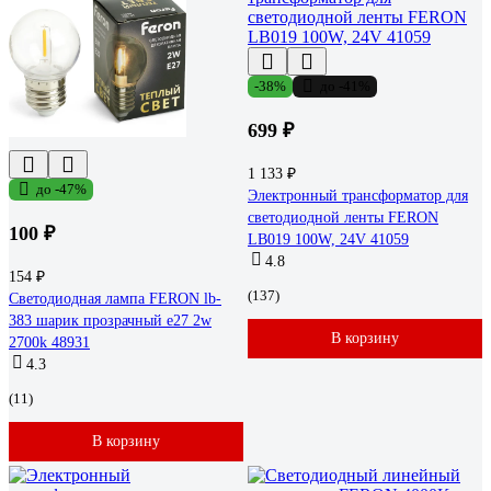
-38%
до -41%
699 ₽
1 133 ₽
до -47%
Электронный трансформатор для
светодиодной ленты FERON
100 ₽
LB019 100W, 24V 41059
4.8
154 ₽
(137)
Светодиодная лампа FERON lb-
383 шарик прозрачный e27 2w
В корзину
2700k 48931
4.3
(11)
В корзину