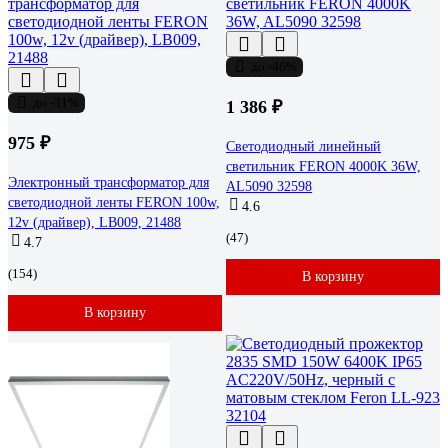
до -46%
до -31%
1 386 ₽
975 ₽
Светодиодный линейный
светильник FERON 4000K 36W,
Электронный трансформатор для
AL5090 32598
светодиодной ленты FERON 100w,
4.6
12v (драйвер), LB009, 21488
(47)
4.7
(154)
В корзину
В корзину