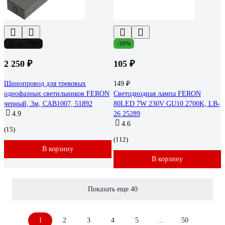
до -39%
-30%
2 250 ₽
105 ₽
Шинопровод для трековых
149 ₽
однофазных светильников FERON
Светодиодная лампа FERON
черный, 3м, CAB1007, 51892
80LED 7W 230V GU10 2700K, LB-
4.9
26 25289
4.6
(15)
(112)
В корзину
В корзину
Показать еще 40
1
2
3
4
5
...
50