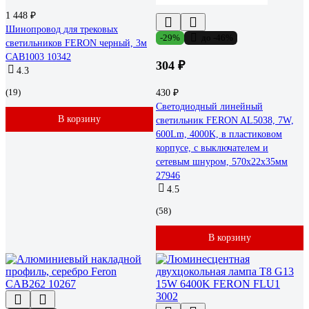
1 448 ₽
Шинопровод для трековых
-29%
до -46%
светильников FERON черный, 3м
CAB1003 10342
304 ₽
4.3
(19)
430 ₽
Светодиодный линейный
В корзину
светильник FERON AL5038, 7W,
600Lm, 4000K, в пластиковом
корпусе, с выключателем и
сетевым шнуром, 570х22х35мм
27946
4.5
(58)
В корзину