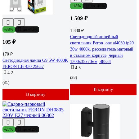
-18%
до -40%
1 509 ₽
-38%
до -46%
1 830 ₽
Светодиодный линейный
105 ₽
светильник Feron .one al4030 ip20
30w 4000k, рассеиватель матовый
170 ₽
в стальном корпусе, черный
Светодиодная лампа G9 5W 4000K
1200x35x70мм, 48534
FERON LB-430 25637
4.5
4.2
(39)
(81)
В корзину
В корзину
-27%
до -42%