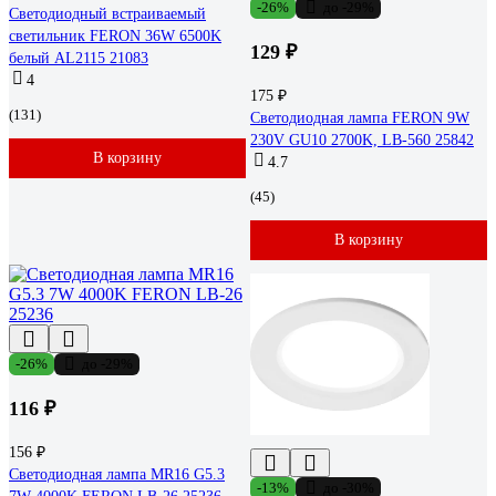
-26%
до -29%
Светодиодный встраиваемый
светильник FERON 36W 6500K
129 ₽
белый AL2115 21083
4
175 ₽
(131)
Светодиодная лампа FERON 9W
230V GU10 2700K, LB-560 25842
В корзину
4.7
(45)
В корзину
-26%
до -29%
116 ₽
156 ₽
Светодиодная лампа MR16 G5.3
-13%
до -30%