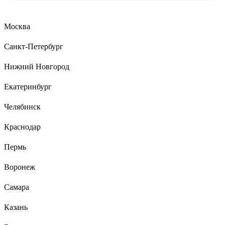
Свеча прозрачная, 28 Вт-230 В-Е27 SQ0341-
0095
Москва
Владислав
21.05.2025
Санкт-Петербург
Свет теплый, при низком напряжении не отключаются
полностью, как это делают светодиоды, а чуть-чуть снижают
Нижний Новгород
яркость, при долгой эксплуатации не снижается световой
поток, нет стробоскопического эффекта (для меня этот
Екатеринбург
фактор ключевой, поскольку мерцание подсведки экрана
накладывается на мерцание лампы /если это светодиод/ и
Челябинск
глаза устают.
Краснодар
16 отзывов
Пермь
Отзыв об эпре Navigator NB-ETL-140-BA3
82435
Воронеж
Самара
Сергей А.
24.06.2025
Казань
Эффектно рвануло!!! И всего за 193 рубля!!! Мне
понравилось!!!