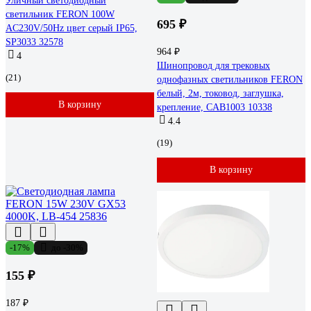
Уличный светодиодный
светильник FERON 100W
695 ₽
AC230V/50Hz цвет серый IP65,
SP3033 32578
964 ₽
4
Шинопровод для трековых
(21)
однофазных светильников FERON
белый, 2м, токовод, заглушка,
В корзину
крепление, CAB1003 10338
4.4
(19)
В корзину
-17%
до -30%
155 ₽
187 ₽