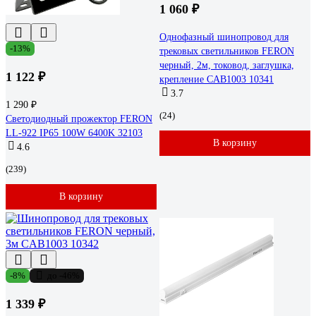
1 060 ₽
Однофазный шинопровод для
-13%
трековых светильников FERON
черный, 2м, токовод, заглушка,
1 122 ₽
крепление CAB1003 10341
3.7
1 290 ₽
(24)
Светодиодный прожектор FERON
LL-922 IP65 100W 6400K 32103
В корзину
4.6
(239)
В корзину
-8%
до -46%
1 339 ₽