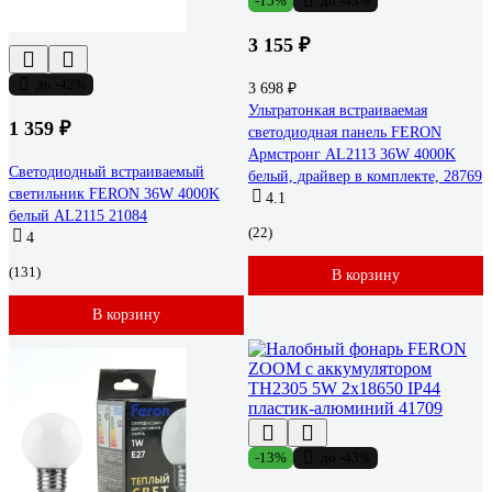
-15%
до -43%
3 155 ₽
до -42%
3 698 ₽
Ультратонкая встраиваемая
1 359 ₽
светодиодная панель FERON
Армстронг AL2113 36W 4000K
Светодиодный встраиваемый
белый, драйвер в комплекте, 28769
светильник FERON 36W 4000K
4.1
белый AL2115 21084
(22)
4
(131)
В корзину
В корзину
-13%
до -43%