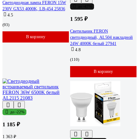
Светодиодная лампа FERON 15W
до -47%
230V GX53 4000K, LB-454 25836
4.5
1 595 ₽
(93)
Светильник FERON
В корзину
светодиодный, AL504 накладной
24W 4000K белый 27941
4.8
(110)
В корзину
до -22%
1 185 ₽
1 363 ₽