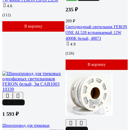
7W 4000K FERON LB-26 25236
4.6
235 ₽
(112)
269 ₽
В корзину
Светодиодный светильник FERON
ONE AL528 встраиваемый 12W
4000K белый, 48873
4.9
(126)
В корзину
до -43%
1 593 ₽
Шинопровод для трековых
до -38%