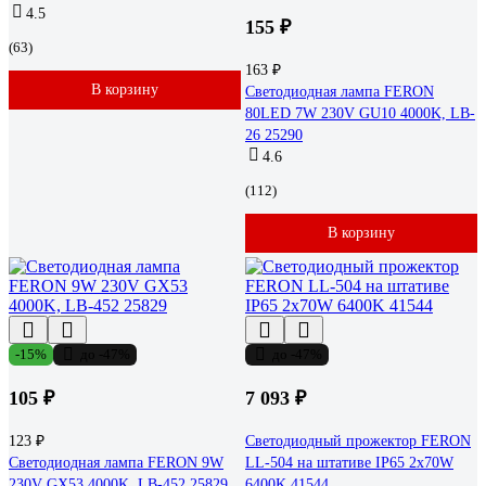
4.5
155 ₽
(63)
163 ₽
В корзину
Светодиодная лампа FERON
80LED 7W 230V GU10 4000K, LB-
26 25290
4.6
(112)
В корзину
-15%
до -47%
до -47%
105 ₽
7 093 ₽
123 ₽
Светодиодный прожектор FERON
Светодиодная лампа FERON 9W
LL-504 на штативе IP65 2х70W
230V GX53 4000K, LB-452 25829
6400K 41544