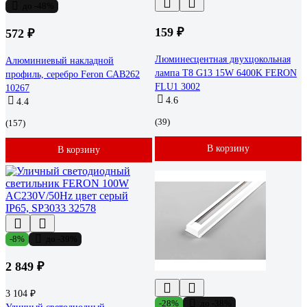
до -48%
159 ₽
572 ₽
Люминесцентная двухцокольная
Алюминиевый накладной
лампа T8 G13 15W 6400K FERON
профиль, серебро Feron CAB262
FLU1 3002
10267
4.6
4.4
(39)
(157)
В корзину
В корзину
-8%
до -39%
2 849 ₽
3 104 ₽
-28%
до -38%