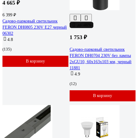
4 665 ₽
6 399 ₽
Садово-парковый светильник
до -46%
FERON DH0805 230V E27 черный
06302
1 753 ₽
4.8
(135)
Садово-парковый светильник
FERON DH0704 230V без лампы
В корзину
2хGU10, 60х163х103 мм, черный
11881
4.9
(12)
В корзину