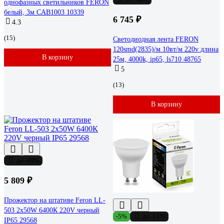
однофазных светильников FERON
белый, 3м CAB1003 10339
6 745 ₽
4.3
(15)
Светодиодная лента FERON
120smd(2835)/м 10вт/м 220v длина
В корзину
25м, 4000k, ip65, ls710 48765
5
(13)
В корзину
до -48%
5 809 ₽
Прожектор на штативе Feron LL-
503 2х50W 6400К 220V черный
-5%
до -11%
IP65 29568