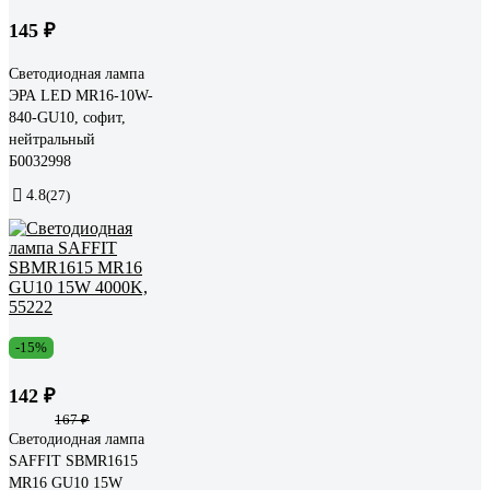
145 ₽
Светодиодная лампа
ЭРА LED MR16-10W-
840-GU10, софит,
нейтральный
Б0032998
4.8
(27)
-15%
142 ₽
167 ₽
Светодиодная лампа
SAFFIT SBMR1615
MR16 GU10 15W