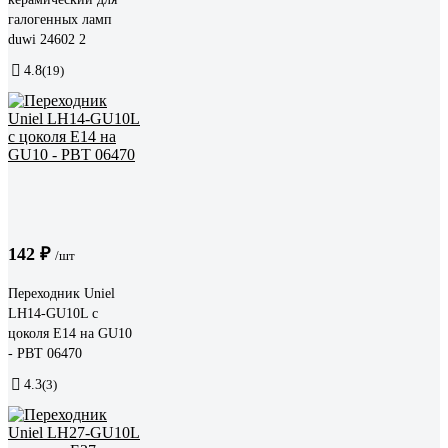
галогенных ламп
duwi 24602 2
4.8
(19)
142 ₽
/шт
Переходник Uniel
LH14-GU10L с
цоколя Е14 на GU10
- PBT 06470
4.3
(3)