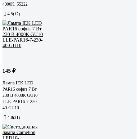
4000K, 55222
4.5
(17)
145 ₽
Лампа IEK LED
PAR16 софит 7 Вт
230 В 4000К GU10
LLE-PAR16-7-230-
40-GU10
4.8
(31)