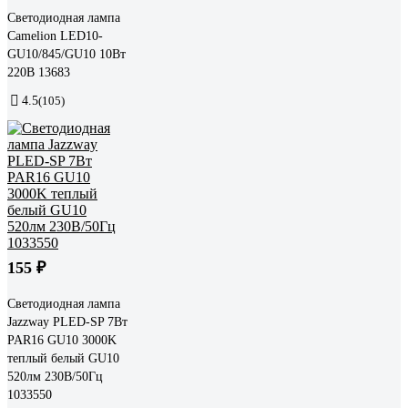
Светодиодная лампа
Camelion LED10-
GU10/845/GU10 10Вт
220В 13683
4.5
(105)
155 ₽
Светодиодная лампа
Jazzway PLED-SP 7Вт
PAR16 GU10 3000K
теплый белый GU10
520лм 230В/50Гц
1033550