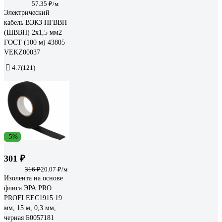
57.35 ₽/м
Электрический
кабель ВЭКЗ ПГВВП
(ШВВП) 2x1,5 мм2
ГОСТ (100 м) 43805
VEKZ00037
4.7
(121)
-5%
301 ₽
316 ₽
20.07 ₽/м
Изолента на основе
флиса ЭРА PRO
PROFLEEC1915 19
мм, 15 м, 0,3 мм,
черная Б0057181