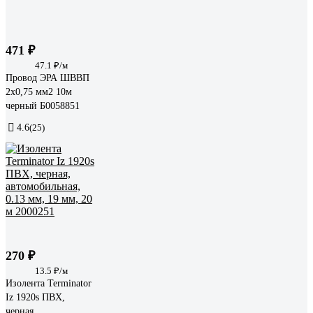
471 ₽
47.1 ₽/м
Провод ЭРА ШВВП
2x0,75 мм2 10м
черный Б0058851
4.6
(25)
270 ₽
13.5 ₽/м
Изолента Terminator
Iz 1920s ПВХ,
черная,