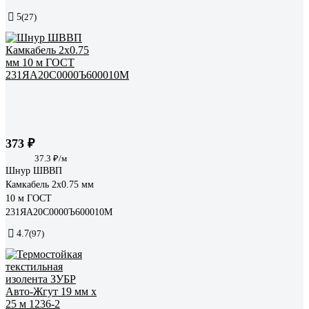
5
(27)
373 ₽
37.3 ₽/м
Шнур ШВВП
Камкабель 2x0.75 мм
10 м ГОСТ
231ЯA20C0000Ъ600010М
4.7
(97)