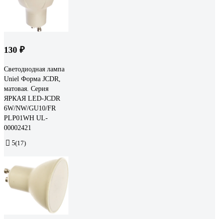
130 ₽
Светодиодная лампа
Uniel Форма JCDR,
матовая. Серия
ЯРКАЯ LED-JCDR
6W/NW/GU10/FR
PLP01WH UL-
00002421
5
(17)