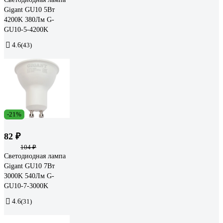
Gigant GU10 5Вт
4200K 380Лм G-
GU10-5-4200K
4.6
(43)
-21%
82 ₽
104 ₽
Светодиодная лампа
Gigant GU10 7Вт
3000K 540Лм G-
GU10-7-3000K
4.6
(31)