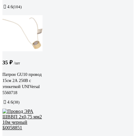
4.6
(104)
35 ₽
/шт
Патрон GU10 провод
15см 2А 250В c
этикеткой UNIVersal
5560718
4.6
(38)