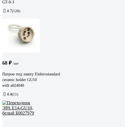
GT-0-3
4.7
(128)
68 ₽
/шт
Патрон под лампу Elektrostandard
ceramic holder GU10
with a024040
4.4
(11)