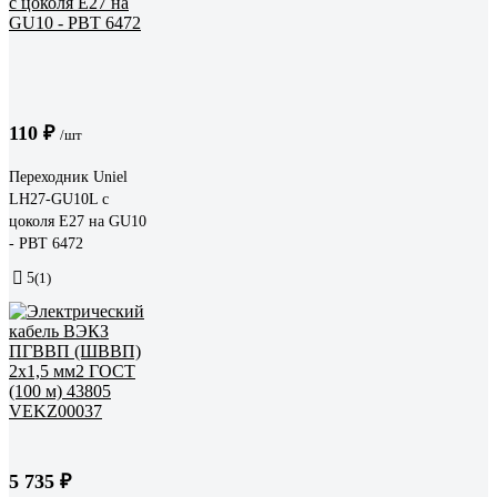
110 ₽
/шт
Переходник Uniel
LH27-GU10L с
цоколя Е27 на GU10
- PBT 6472
5
(1)
5 735 ₽