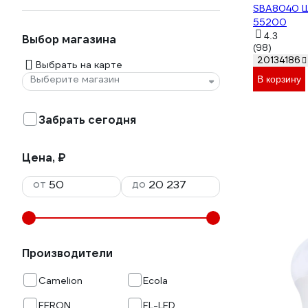
SBA8040 Ш
55200
4.3
Выбор магазина
(98)
20134186
Выбрать на карте
Выберите магазин
В корзину
Забрать сегодня
Цена, ₽
от
до
Производители
Camelion
Ecola
FERON
FL-LED