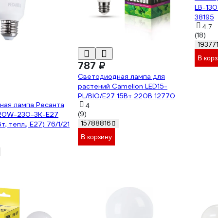
LB-13
38195
4.7
(18)
19377
В кор
787 ₽
Светодиодная лампа для
растений Camelion LED15-
PL/BIO/E27 15Вт 220В 12770
ная лампа Ресанта
4
20W-230-3K-E27
(9)
15788816
т, тепл., Е27) 76/1/21
В корзину