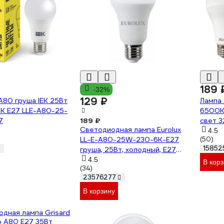
189 
-32%
129 ₽
A80 груша IEK 25Вт
Лампа 
К E27 LLE-A80-25-
6500К,
7
189 ₽
свет 3
Светодиодная лампа Eurolux
4.5
LL-E-A80-25W-230-6K-E27
(50)
15852
груша, 25Вт, холодный, Е27
76/2/78
4.5
В кор
(34)
23576277
В корзину