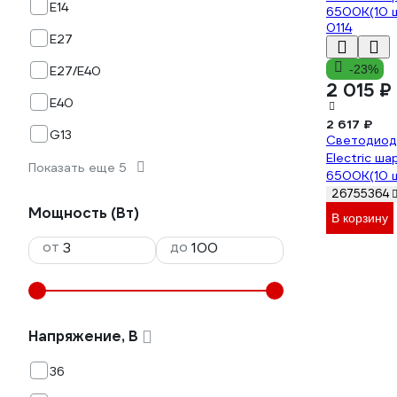
E14
E27
-23%
E27/E40
2 015 ₽
E40
2 617 ₽
G13
Светодиодн
Electric ш
Показать еще 5
6500K(10 
0114
26755364
Мощность (Вт)
В корзину
от
до
Напряжение, В
36