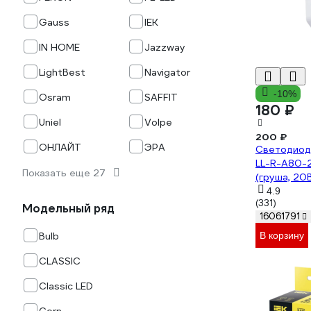
Gauss
IEK
IN HOME
Jazzway
LightBest
Navigator
-10%
Osram
SAFFIT
180 ₽
Uniel
Volpe
200 ₽
ОНЛАЙТ
ЭРА
Светодиод
LL-R-A80-
Показать еще 27
(груша, 20В
4.9
(331)
Модельный ряд
16061791
В корзину
Bulb
CLASSIC
Classic LED