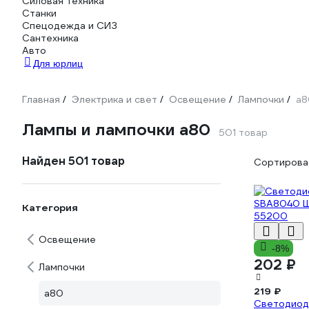
Силовая техника
Станки
Спецодежда и СИЗ
Сантехника
Авто
Для юрлиц
Главная
Электрика и свет
Освещение
Лампочки
а8
/
/
/
/
Лампы и лампочки а80
501 товар
Найден 501 товар
Сортироват
Категория
Освещение
-8%
202 ₽
Лампочки
219 ₽
а80
Светодиод