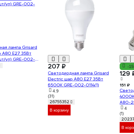
ая лампа Grisard
ар A80 E27 35Вт
шт/уп) GRE-002-
207 ₽
-1
129 
Светодиодная лампа Grisard
Electric шар A80 E27 35Вт
6500K GRE-002-0114(1)
151 ₽
Свето
4.9
(31)
4000K
26755352
А80-2
4
В корзину
(1)
2023
В кор