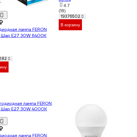
4.7
(18)
19376502
₽
В корзину
диодная лампа FERON
0 Шар E27 30W 6400K
282
зину
₽
диодная лампа FERON