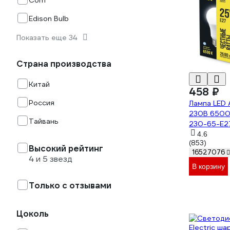
Corn
Edison Bulb
Показать еще 34
Страна производства
Китай
458 ₽
Россия
Лампа LED 
230В 6500
Тайвань
230-65-E2
4.6
(853)
Высокий рейтинг
16527076
4 и 5 звезд
В корзину
Только с отзывами
Цоколь