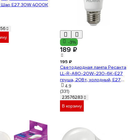
0 Шар E27 30W 4000K
156
зину
-3%
189 ₽
195 ₽
Светодиодная лампа Ресанта
LL-R-A80-20W-230-6K-E27
груша, 20Вт, холодный, Е27
76/1/76
4.9
(331)
23576283
В корзину