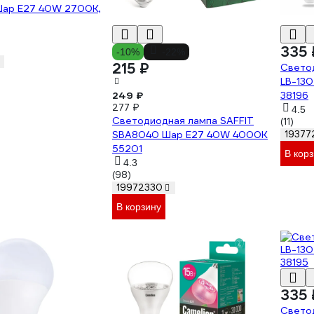
ар E27 40W 2700K,
335 
-10%
-22%
215 ₽
Свето
LB-13
249 ₽
38196
277 ₽
4.5
Светодиодная лампа SAFFIT
(11)
SBA8040 Шар E27 40W 4000K
19377
55201
В кор
4.3
(98)
19972330
В корзину
335 
Свето