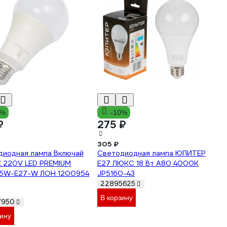
5%
-10%
₽
275 ₽
305 ₽
диодная лампа Включай
Светодиодная лампа ЮПИТЕР
 220V LED PREMIUM
E27 ЛЮКС 18 Вт A80 4000K
5W-E27-W ЛОН 1200954
JP5160-43
22895625
В корзину
7950
зину