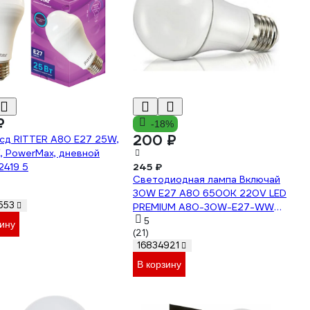
₽
-18%
200 ₽
сд RITTER A80 E27 25W,
 PowerMax, дневной
2419 5
245 ₽
Светодиодная лампа Включай
30W E27 A80 6500K 220V LED
553
PREMIUM А80-30W-E27-WW
ЛОН 1193791
5
зину
(21)
16834921
В корзину