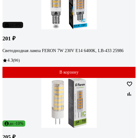
до -8%
201 ₽
Светодиодная лампа FERON 7W 230V E14 6400K, LB-433 25986
4.3
(96)
В корзину
до -10%
205 ₽