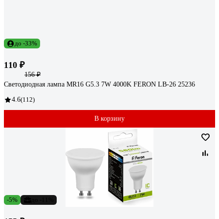
до -33%
110 ₽
156 ₽
Светодиодная лампа MR16 G5.3 7W 4000K FERON LB-26 25236
4.6
(112)
В корзину
-5%
до -11%