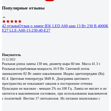
Популярные отзывы
42 отзыва
Отзыв о лампе IEK LED A60 шар 13 Вт 230 В 4000К
E27 LLE-A60-13-230-40-E27
Покупатель
15.12.2022
Реальная длина лампы 130 мм, диаметр шара 60 мм. Масса 41.3 г.
Реальная потребляемая мощность 10.9 Вт. Световой поток
эквивалентен 82 Вт лампе накаливания. Индекс цветопередачи (Ra)
82.4. Цветовая температура 3849 K. Диаграмма цветового
пространства не показывает завалов в посторонние оттенки.
Пульсации не высокие - меньше 2% на 100 Гц. Лампа не мигает и не
светится в выключенном состоянии, при использовании выключателя
с подсветкой. Внутри 17 светодиодов. Их питание реализовано с
помощью микросхемы импульсного стабилизатора тока BP2863. Есть
два электролитических конденсатора ёмкостью 2.2 и 5.6 мкФ 400 В.