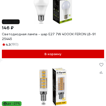
до -8%
146 ₽
Светодиодная лампа - шар E27 7W 4000K FERON LB-91
25445
4.3
(180)
В корзину
до -27%