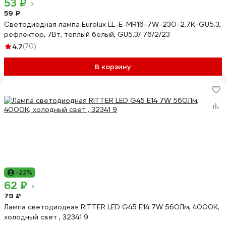
53 ₽
59 ₽
Светодиодная лампа Eurolux LL-E-MR16-7W-230-2,7K-GU5.3,
рефлектор, 7Вт, теплый белый, GU5.3/ 76/2/23
4.7
(70)
В корзину
-22%
62 ₽
79 ₽
Лампа светодиодная RITTER LED G45 Е14 7W 560Лм, 4000K,
холодный свет , 32341 9