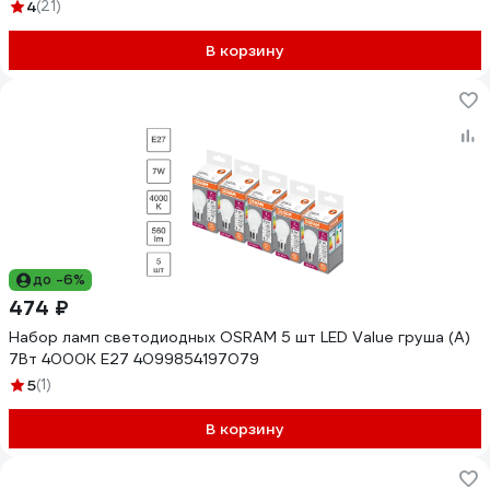
4
(21)
В корзину
до -6%
474 ₽
Набор ламп светодиодных OSRAM 5 шт LED Value груша (A)
7Вт 4000К E27 4099854197079
5
(1)
В корзину