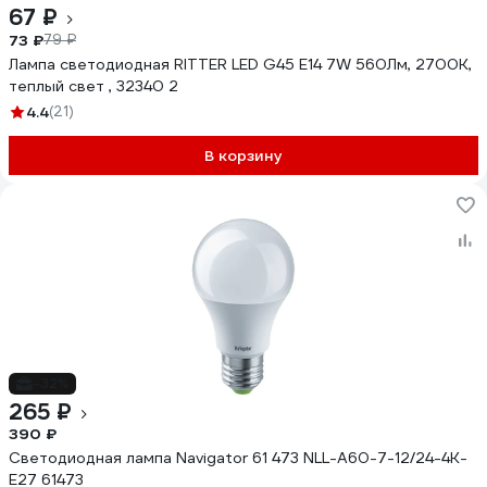
67 ₽
73 ₽
79 ₽
Лампа светодиодная RITTER LED G45 Е14 7W 560Лм, 2700K,
теплый свет , 32340 2
4.4
(21)
В корзину
-32%
265 ₽
390 ₽
Светодиодная лампа Navigator 61 473 NLL-A60-7-12/24-4K-
E27 61473