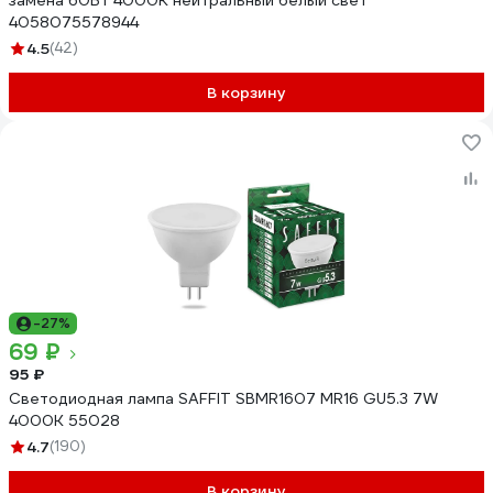
замена 60Вт 4000К нейтральный белый свет
4058075578944
4.5
(42)
В корзину
-27%
69 ₽
95 ₽
Светодиодная лампа SAFFIT SBMR1607 MR16 GU5.3 7W
4000K 55028
4.7
(190)
В корзину