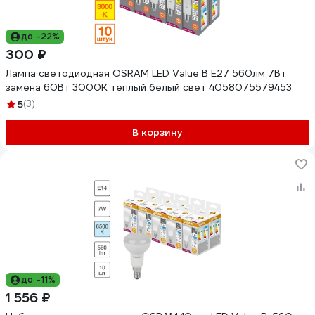
до -22%
300 ₽
Лампа светодиодная OSRAM LED Value B E27 560лм 7Вт
замена 60Вт 3000К теплый белый свет 4058075579453
5
(3)
В корзину
до -11%
1 556 ₽