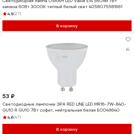
Светодиодная лампа OSRAM LED Value E14 560лм 7Вт
замена 60Вт 3000К теплый белый свет 4058075581661
4.9
(27)
В корзину
53 ₽
Светодиодные лампочки ЭРА RED LINE LED MR16-7W-840-
GU10 R GU10 7Вт софит, нейтральная белая Б0049640
4.6
(47)
В корзину