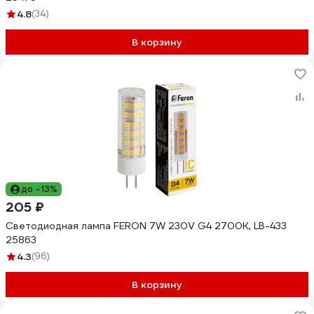
4.8
(34)
В корзину
до -13%
205 ₽
Светодиодная лампа FERON 7W 230V G4 2700K, LB-433
25863
4.3
(96)
В корзину