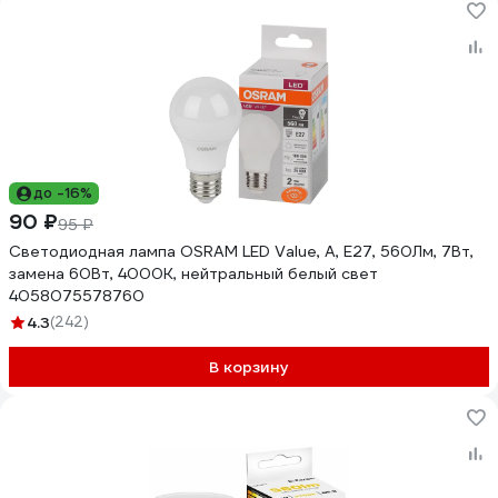
до -16%
90 ₽
95 ₽
Светодиодная лампа OSRAM LED Value, A, E27, 560Лм, 7Вт,
замена 60Вт, 4000К, нейтральный белый свет
4058075578760
4.3
(242)
В корзину