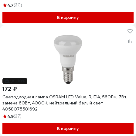
4.7
(20)
В корзину
до -10%
172 ₽
Светодиодная лампа OSRAM LED Value, R, E14, 560Лм, 7Вт,
замена 60Вт, 4000К, нейтральный белый свет
4058075581692
4.9
(27)
В корзину