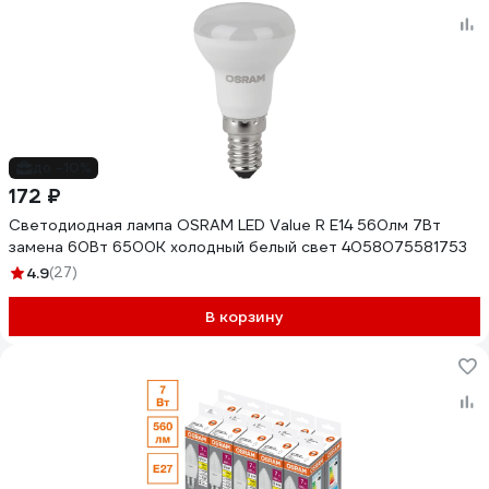
до -10%
172 ₽
Светодиодная лампа OSRAM LED Value R E14 560лм 7Вт
замена 60Вт 6500К холодный белый свет 4058075581753
4.9
(27)
В корзину