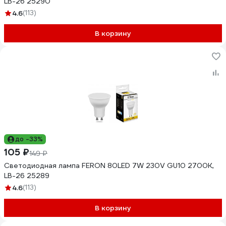
LB-26 25290
4.6
(113)
В корзину
до -33%
105 ₽
149 ₽
Светодиодная лампа FERON 80LED 7W 230V GU10 2700K,
LB-26 25289
4.6
(113)
В корзину