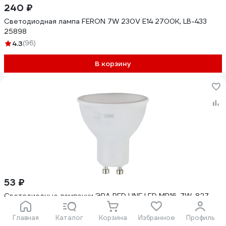
240 ₽
Светодиодная лампа FERON 7W 230V E14 2700K, LB-433
25898
4.3
(96)
В корзину
53 ₽
Светодиодные лампочки ЭРА RED LINE LED MR16-7W-827-
GU10 R GU10 7Вт софит, теплая белая Б0050198
4.6
Главная
(47)
Каталог
Корзина
Избранное
Профиль