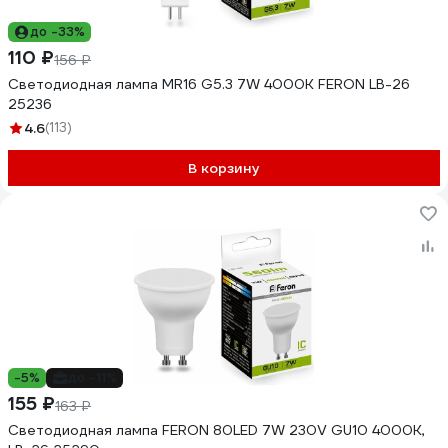
до -33%
110 ₽
156 ₽
Светодиодная лампа MR16 G5.3 7W 4000K FERON LB-26
25236
4.6
(113)
В корзину
-5%
до -11%
155 ₽
163 ₽
Светодиодная лампа FERON 80LED 7W 230V GU10 4000K,