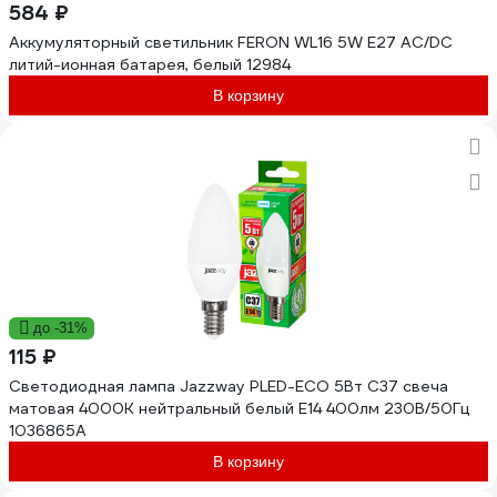
584 ₽
Аккумуляторный светильник FERON WL16 5W Е27 AC/DC
литий-ионная батарея, белый 12984
В корзину
до -31%
115 ₽
Светодиодная лампа Jazzway PLED-ECO 5Вт C37 свеча
матовая 4000К нейтральный белый E14 400лм 230В/50Гц
1036865A
В корзину