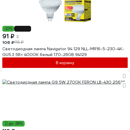
-11%
-24%
91 ₽
106 ₽
119 ₽
Светодиодная лампа Navigator 94 129 NLL-MR16-5-230-4K-
GU5.3 5Вт 4000К белый 170-260В 94129
В корзину
до -38%