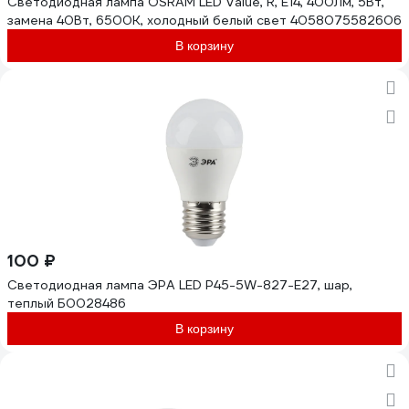
Светодиодная лампа OSRAM LED Value, R, E14, 400Лм, 5Вт,
замена 40Вт, 6500К, холодный белый свет 4058075582606
В корзину
100 ₽
Светодиодная лампа ЭРА LED P45-5W-827-E27, шар,
теплый Б0028486
В корзину