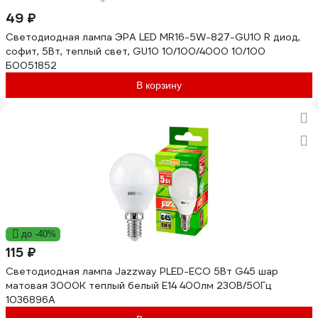
49 ₽
Светодиодная лампа ЭРА LED MR16-5W-827-GU10 R диод,
софит, 5Вт, теплый свет, GU10 10/100/4000 10/100
Б0051852
В корзину
до -40%
115 ₽
Светодиодная лампа Jazzway PLED-ECO 5Вт G45 шар
матовая 3000К теплый белый E14 400лм 230В/50Гц
1036896A