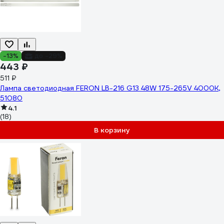
-13%
до -29%
443 ₽
511 ₽
Лампа светодиодная FERON LB-216 G13 48W 175-265V 4000K,
51080
4.1
(18)
В корзину