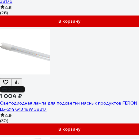
38176
4.8
(26)
В корзину
до -9%
1 004 ₽
Светодиодная лампа для подсветки мясных продуктов FERON
LB-214 G13 18W 38217
4.9
(30)
В корзину