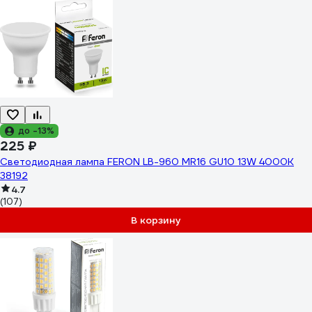
до -13%
225 ₽
Светодиодная лампа FERON LB-960 MR16 GU10 13W 4000K
38192
4.7
(107)
В корзину