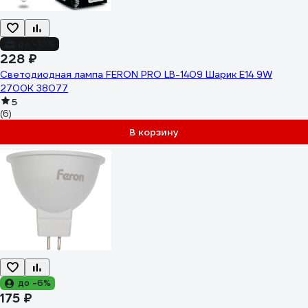
до -10%
228 ₽
Светодиодная лампа FERON PRO LB-1409 Шарик E14 9W
2700K 38077
5
(6)
В корзину
до -6%
175 ₽