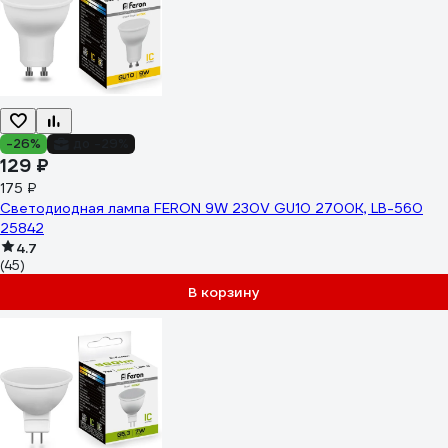
-26%
до -29%
129 ₽
175 ₽
Светодиодная лампа FERON 9W 230V GU10 2700K, LB-560
25842
4.7
(45)
В корзину