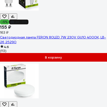
-5%
до -11%
155 ₽
163 ₽
Светодиодная лампа FERON 80LED 7W 230V GU10 4000K, LB-
26 25290
4.6
(113)
В корзину