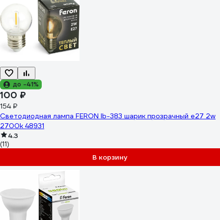
до -41%
100 ₽
154 ₽
Светодиодная лампа FERON lb-383 шарик прозрачный e27 2w
2700k 48931
4.3
(11)
В корзину