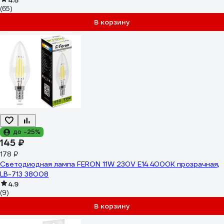
4.8
(65)
В корзину
до -25%
145 ₽
178 ₽
Светодиодная лампа FERON 11W 230V E14 4000K прозрачная,
LB-713 38008
4.9
(9)
В корзину