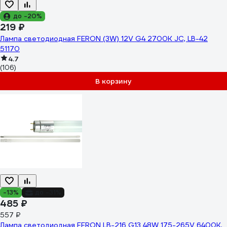
до -20%
219 ₽
Лампа светодиодная FERON (3W) 12V G4 2700K JC, LB-42
51170
4.7
(106)
В корзину
-13%
до -31%
485 ₽
557 ₽
Лампа светодиодная FERON LB-216 G13 48W 175-265V 6400K,