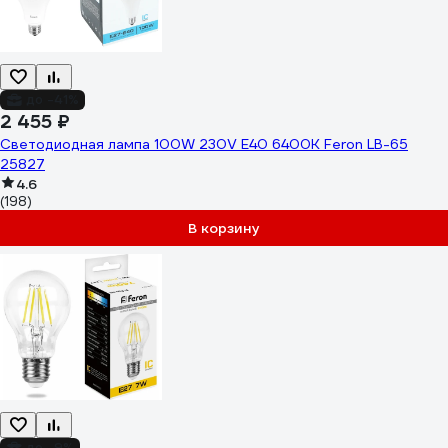
до -41%
2 455 ₽
Светодиодная лампа 100W 230V E40 6400K Feron LB-65
25827
4.6
(198)
В корзину
до -9%