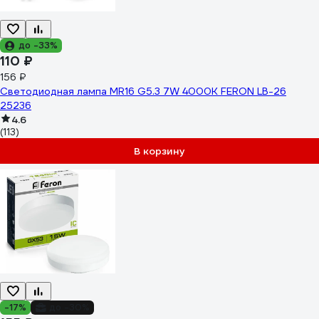
до -33%
110 ₽
156 ₽
Светодиодная лампа MR16 G5.3 7W 4000K FERON LB-26
25236
4.6
(113)
В корзину
-17%
до -30%