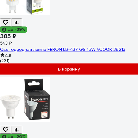
до -39%
385 ₽
543 ₽
Светодиодная лампа FERON LB-437 G9 15W 4000K 38213
4.6
(231)
В корзину
до -20%