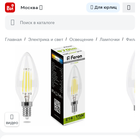
Москва
Для юрлиц
Поиск в каталоге
Главная
/
Электрика и свет
/
Освещение
/
Лампочки
/
Филам
видео