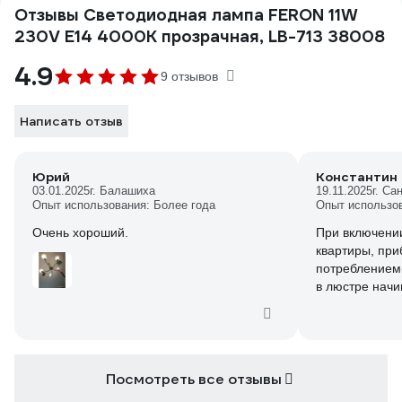
Отзывы Светодиодная лампа FERON 11W
230V E14 4000K прозрачная, LB-713 38008
4.9
9 отзывов
Написать отзыв
Юрий
Константин
03.01.2025
г. Балашиха
19.11.2025
г. Са
Опыт использования: Более года
Опыт использо
Очень хороший.
При включении
квартиры, при
потреблением(
в люстре нач
Посмотреть все отзывы