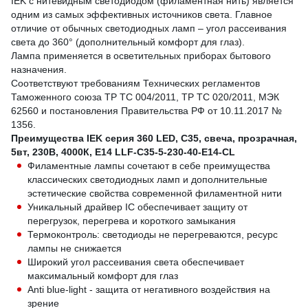
IEK с нитевидным светодиодом (филаментная нить) является
одним из самых эффективных источников света. Главное
отличие от обычных светодиодных ламп – угол рассеивания
света до 360° (дополнительный комфорт для глаз).
Лампа применяется в осветительных приборах бытового
назначения.
Соответствуют требованиям Технических регламентов
Таможенного союза ТР ТС 004/2011, ТР ТС 020/2011, МЭК
62560 и постановления Правительства РФ от 10.11.2017 №
1356.
Преимущества IEK серия 360 LED, C35, свеча, прозрачная,
5вт, 230В, 4000К, E14 LLF-C35-5-230-40-E14-CL
Филаментные лампы сочетают в себе преимущества
классических светодиодных ламп и дополнительные
эстетические свойства современной филаментной нити
Уникальный драйвер IC обеспечивает защиту от
перегрузок, перегрева и короткого замыкания
Термоконтроль: светодиоды не перегреваются, ресурс
лампы не снижается
Широкий угол рассеивания света обеспечивает
максимальный комфорт для глаз
Anti blue-light - защита от негативного воздействия на
зрение