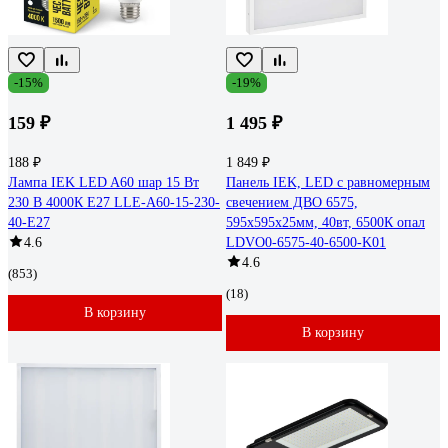
-15%
-19%
159 ₽
1 495 ₽
188 ₽
1 849 ₽
Лампа IEK LED A60 шар 15 Вт
Панель IEK, LED с равномерным
230 В 4000К E27 LLE-A60-15-230-
свечением ДВО 6575,
40-E27
595х595х25мм, 40вт, 6500К опал
4.6
LDVO0-6575-40-6500-K01
4.6
(853)
(18)
В корзину
В корзину