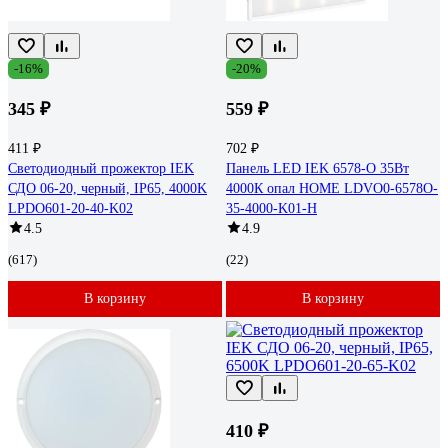
-16%
-20%
345 ₽
559 ₽
411 ₽
702 ₽
Светодиодный прожектор IEK
Панель LED IEK 6578-O 35Вт
СДО 06-20, черный, IP65, 4000K
4000К опал HOME LDVO0-6578O-
LPDO601-20-40-K02
35-4000-K01-H
4.5
4.9
(617)
(22)
В корзину
В корзину
410 ₽