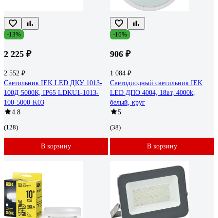
-13%
-16%
2 225 ₽
906 ₽
2 552 ₽
1 084 ₽
Светильник IEK LED ДКУ 1013-
Светодиодный светильник IEK
100Д 5000К, IP65 LDKU1-1013-
LED ДПО 4004, 18вт, 4000k,
100-5000-K03
белый, круг
4.8
5
(128)
(38)
В корзину
В корзину