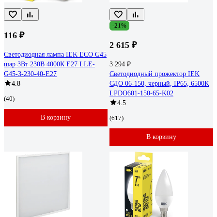
-21%
116 ₽
2 615 ₽
Светодиодная лампа IEK ECO G45
шар 3Вт 230В 4000К E27 LLE-
3 294 ₽
G45-3-230-40-E27
Светодиодный прожектор IEK
4.8
СДО 06-150, черный, IP65, 6500K
LPDO601-150-65-K02
(40)
4.5
В корзину
(617)
В корзину