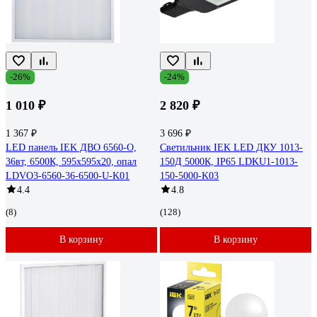
-26%
-24%
1 010 ₽
2 820 ₽
1 367 ₽
3 696 ₽
LED панель IEK ДВО 6560-O,
Светильник IEK LED ДКУ 1013-
36вт, 6500К, 595х595х20, опал
150Д 5000К, IP65 LDKU1-1013-
LDVO3-6560-36-6500-U-K01
150-5000-K03
4.4
4.8
(8)
(128)
В корзину
В корзину