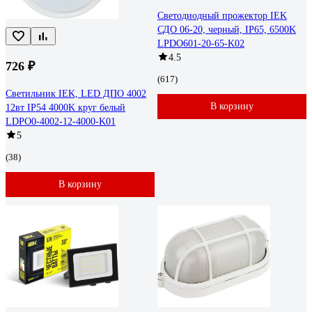
Светодиодный прожектор IEK
СДО 06-20, черный, IP65, 6500K
LPDO601-20-65-K02
4.5
726 ₽
(617)
Светильник IEK, LED ДПО 4002
В корзину
12вт IP54 4000K круг белый
LDPO0-4002-12-4000-K01
5
(38)
В корзину