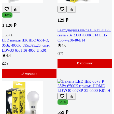
-18%
129 ₽
1 120 ₽
Светодиодная лампа IEK ECO C35
1 367 ₽
свеча 7Вт 230В 4000К E14 LLE-
LED панель IEK ДВО 6561-О,
C35-7-230-40-E14
36Вт, 4000К, 595х595х20, опал
4.6
LDVO3-6561-36-4000-U-K01
(27)
4.4
В корзину
(26)
В корзину
-20%
559 ₽