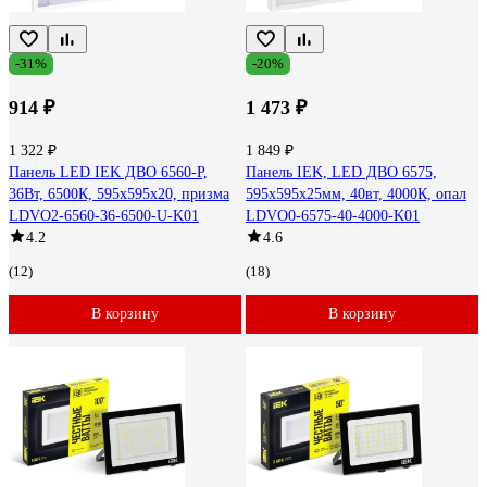
-31%
-20%
914 ₽
1 473 ₽
1 322 ₽
1 849 ₽
Панель LED IEK ДВО 6560-P,
Панель IEK, LED ДВО 6575,
36Вт, 6500К, 595х595х20, призма
595х595х25мм, 40вт, 4000К, опал
LDVO2-6560-36-6500-U-K01
LDVO0-6575-40-4000-K01
4.2
4.6
(12)
(18)
В корзину
В корзину