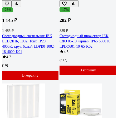
-23%
-17%
1 145 ₽
282 ₽
1 485 ₽
339 ₽
Светодиодный светильник IEK
Светодиодный прожектор IEK
LED ДПБ, 1002, 18вт, IP20,
СДО 06-10 черный IP65 6500 K
4000K, круг, белый LDPB0-1002-
LPDO601-10-65-K02
18-4000-K01
4.5
4.7
(617)
(16)
В корзину
В корзину