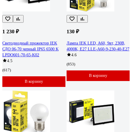
1 230 ₽
130 ₽
Светодиодный прожектор IEK
Лампа IEK LED, A60, 9вт, 230В,
СДО 06-70 черный IP65 6500 K
4000К, E27 LLE-A60-9-230-40-E27
LPDO601-70-65-K02
4.6
4.5
(853)
(617)
В корзину
В корзину