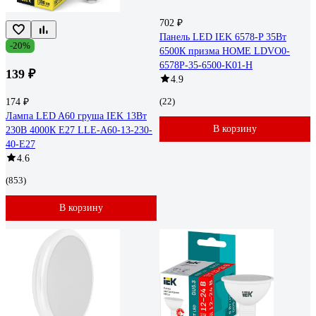
702 ₽
Панель LED IEK 6578-P 35Вт
-20%
6500К призма HOME LDVO0-
6578P-35-6500-K01-H
139 ₽
4.9
(22)
174 ₽
Лампа LED A60 груша IEK 13Вт
В корзину
230В 4000К E27 LLE-A60-13-230-
40-E27
4.6
(853)
В корзину