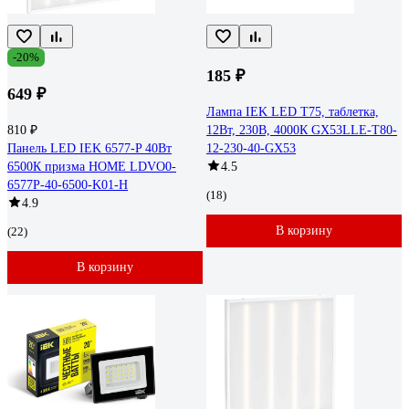
-20%
185 ₽
649 ₽
Лампа IEK LED T75, таблетка,
810 ₽
12Вт, 230В, 4000К GX53LLE-T80-
Панель LED IEK 6577-P 40Вт
12-230-40-GX53
6500К призма HOME LDVO0-
4.5
6577P-40-6500-K01-H
(18)
4.9
В корзину
(22)
В корзину