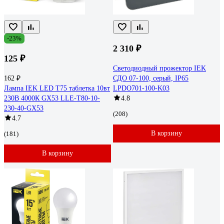
-23%
2 310 ₽
125 ₽
Светодиодный прожектор IEK
162 ₽
СДО 07-100, серый, IP65
Лампа IEK LED T75 таблетка 10вт
LPDO701-100-K03
230В 4000К GX53 LLE-T80-10-
4.8
230-40-GX53
(208)
4.7
В корзину
(181)
В корзину