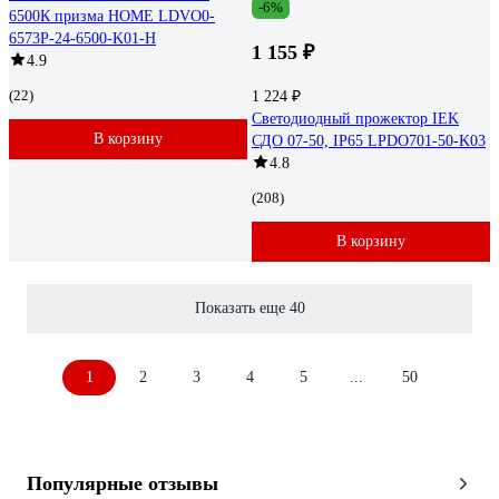
-6%
6500К призма HOME LDVO0-
6573P-24-6500-K01-H
1 155 ₽
4.9
(22)
1 224 ₽
Светодиодный прожектор IEK
В корзину
СДО 07-50, IP65 LPDO701-50-K03
4.8
(208)
В корзину
Показать еще 40
1
2
3
4
5
...
50
Популярные отзывы