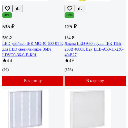
-8%
-7%
535 ₽
125 ₽
580 ₽
134 ₽
LED-драйвер IEK MG-40-600-01 E
Лампа LED A60 груша IEK 11Вт
для LED светильников 36Вт
230В 4000К E27 LLE-A60-11-230-
LDVO0-36-0-E-K01
40-E27
4.4
4.6
(26)
(853)
В корзину
В корзину