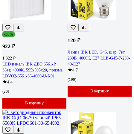
-30%
120 ₽
922 ₽
Лампа IEK LED, G45, шар, 7вт,
1 322 ₽
230В, 4000К, E27 LLE-G45-7-230-
LED панель IEK ДВО 6561-P,
40-E27
36вт, 4000К, 595х595х20, призма
4.7
LDVO2-6561-36-4000-U-K01
(190)
4.4
В корзину
(26)
В корзину