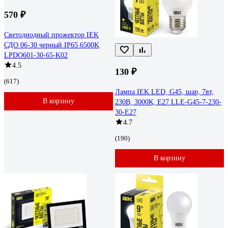
570 ₽
Светодиодный прожектор IEK
СДО 06-30 черный IP65 6500K
LPDO601-30-65-K02
4.5
130 ₽
(617)
Лампа IEK LED, G45, шар, 7вт,
В корзину
230В, 3000К, E27 LLE-G45-7-230-
30-E27
4.7
(190)
В корзину