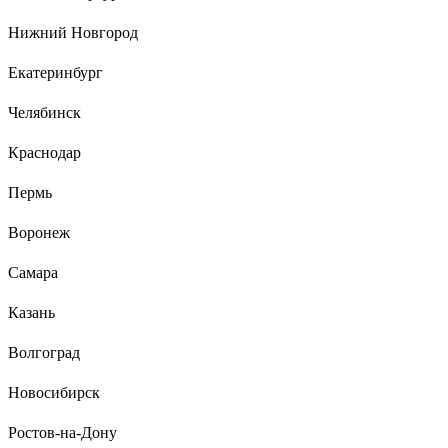
Свет теплый, при низком напряжении не отключаются
полностью, как это делают светодиоды, а чуть-чуть снижают
Нижний Новгород
яркость, при долгой эксплуатации не снижается световой
поток, нет стробоскопического эффекта (для меня этот
Екатеринбург
фактор ключевой, поскольку мерцание подсведки экрана
накладывается на мерцание лампы /если это светодиод/ и
Челябинск
глаза устают.
Краснодар
16 отзывов
Пермь
Отзыв об эпре Navigator NB-ETL-140-BA3
82435
Воронеж
Самара
Сергей А.
24.06.2025
Казань
Эффектно рвануло!!! И всего за 193 рубля!!! Мне
понравилось!!!
Волгоград
Новосибирск
Ростов-на-Дону