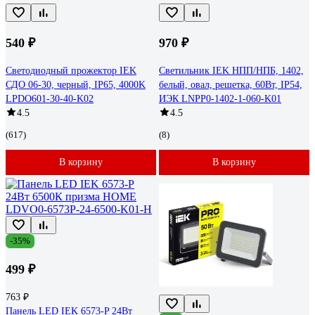
540 ₽
970 ₽
Светодиодный прожектор IEK
Светильник IEK НПП/НПБ, 1402,
СДО 06-30, черный, IP65, 4000K
белый, овал, решетка, 60Вт, IP54,
LPDO601-30-40-K02
ИЭК LNPP0-1402-1-060-K01
4.5
4.5
(617)
(8)
В корзину
В корзину
-35%
499 ₽
763 ₽
Панель LED IEK 6573-P 24Вт