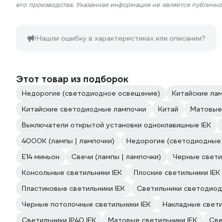
его производства. Указанная информация не является публичн
Нашли ошибку в характеристиках или описании?
Этот товар из подборок
Недорогие (светодиодное освещение)
Китайские ла
Китайские светодиодные лампочки
Китай
Матовые
Выключатели открытой установки одноклавишные IEK
4000К (лампы | лампочки)
Недорогие (светодиодные
E14 миньон
Свечи (лампы | лампочки)
Черные свети
Консольные светильники IEK
Плоские светильники IEK
Пластиковые светильники IEK
Светильники светодиод
Черные потолочные светильники IEK
Накладные свети
Светильники IP40 IEK
Матовые светильники IEK
Све