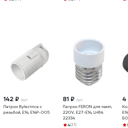
142 ₽
81 ₽
4
/шт
/шт
Патрон Bylectrica с
Патрон FERON для ламп,
Ко
резьбой, Е14, Е14Р-005
220V, E27-E14, LH64
E1
22334
Б0
4
(21)