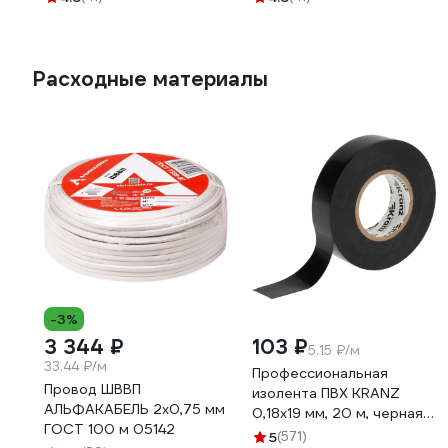
Расходные материалы
-3%
3 344 ₽
103 ₽
5.15 ₽/м
33.44 ₽/м
Профессиональная
Провод ШВВП
изолента ПВХ KRANZ
АЛЬФАКАБЕЛЬ 2х0,75 мм
0,18х19 мм, 20 м, черная
ГОСТ 100 м 05142
KR-09-2806
5
(571)