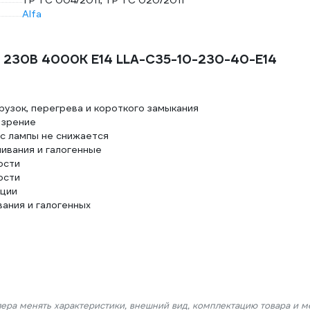
ТР ТС 004/2011, ТР ТС 020/2011
Alfa
т 230В 4000К E14 LLA-C35-10-230-40-E14
рузок, перегрева и короткого замыкания
а зрение
с лампы не снижается
ивания и галогенные
ости
ости
ации
вания и галогенных
лера менять характеристики, внешний вид, комплектацию товара и м