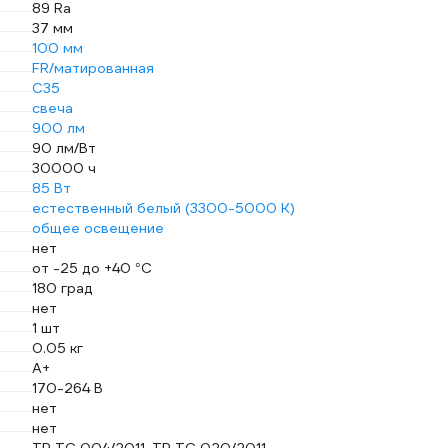
89 Ra
37 мм
100 мм
FR/матированная
C35
свеча
900 лм
90 лм/Вт
30000 ч
85 Вт
естественный белый (3300-5000 К)
общее освещение
нет
от -25 до +40 °С
180 град
нет
1 шт
0.05 кг
A+
170-264 В
нет
нет