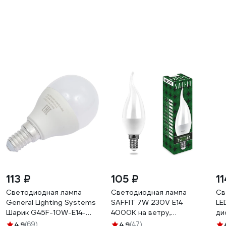
113 ₽
105 ₽
11
Светодиодная лампа
Светодиодная лампа
Св
General Lighting Systems
SAFFIT 7W 230V E14
LE
Шарик G45F-10W-E14-
4000K на ветру,
ди
683400
SBC3707 55055
не
4.9
(69)
4.9
(47)