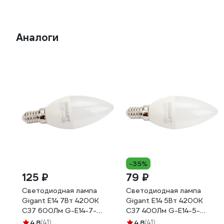
Аналоги
-35%
125 ₽
79 ₽
Светодиодная лампа
Светодиодная лампа
Gigant E14 7Вт 4200К
Gigant E14 5Вт 4200К
C37 600Лм G-E14-7-
C37 400Лм G-E14-5-
4200K
4200K
4.8
(41)
4.8
(41)