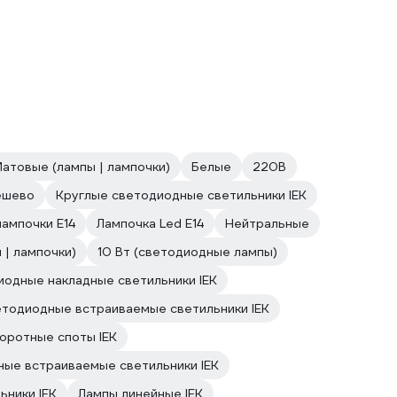
атовые (лампы | лампочки)
Белые
220В
ешево
Круглые светодиодные светильники IEK
ампочки E14
Лампочка Led E14
Нейтральные
 | лампочки)
10 Вт (светодиодные лампы)
одные накладные светильники IEK
тодиодные встраиваемые светильники IEK
оротные споты IEK
ные встраиваемые светильники IEK
ьники IEK
Лампы линейные IEK