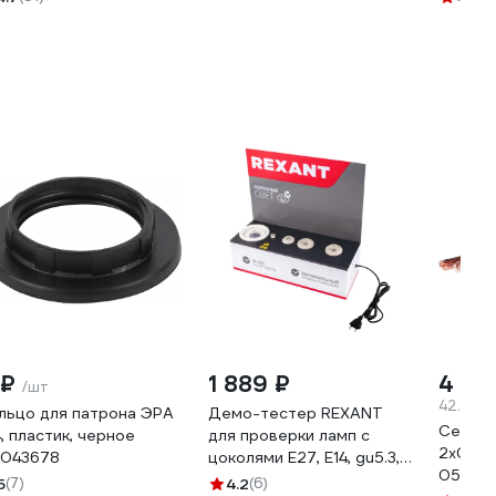
 ₽
1 889 ₽
4 22
/шт
42.26 ₽
льцо для патрона ЭРА
Демо-тестер REXANT
Севкаб
4, пластик, черное
для проверки ламп с
2х0,75
043678
цоколями Е27, Е14, gu5.3,
05480
gx53 604-801
5
(7)
4.2
(6)