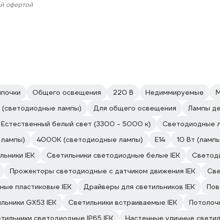
ой офертой
мпочки
Общего освещения
220 В
Недиммируемые
М
 (светодиодные лампы)
Для общего освещения
Лампы д
Естественный белый свет (3300 - 5000 к)
Светодиодные л
 лампы)
4000К (светодиодные лампы)
Е14
10 Вт (лампы
льники IEK
Светильники светодиодные белые IEK
Светоди
Прожекторы светодиодные с датчиком движения IEK
Све
ные пластиковые IEK
Драйверы для светильников IEK
Пов
льники GX53 IEK
Светильники встраиваемые IEK
Потолоч
тильники светодиодные IP65 IEK
Настенные уличные светил