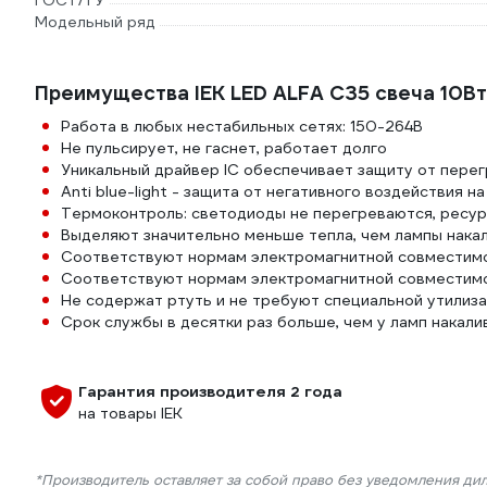
ГОСТ/ТУ
Модельный ряд
Преимущества IEK LED ALFA C35 свеча 10В
Работа в любых нестабильных сетях: 150-264В
Не пульсирует, не гаснет, работает долго
Уникальный драйвер IC обеспечивает защиту от перег
Anti blue-light - защита от негативного воздействия н
Термоконтроль: светодиоды не перегреваются, ресур
Выделяют значительно меньше тепла, чем лампы накал
Соответствуют нормам электромагнитной совместим
Соответствуют нормам электромагнитной совместим
Не содержат ртуть и не требуют специальной утилиз
Срок службы в десятки раз больше, чем у ламп накали
Гарантия производителя 2 года
на товары IEK
*Производитель оставляет за собой право без уведомления ди