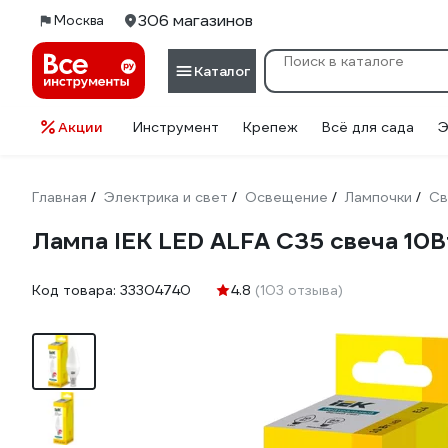
306 магазинов
Москва
Каталог
Акции
Инструмент
Крепеж
Всё для сада
Э
Главная
Электрика и свет
Освещение
Лампочки
Св
/
/
/
/
Лампа IEK LED ALFA C35 свеча 10
Код товара:
33304740
4.8
(103 отзыва)