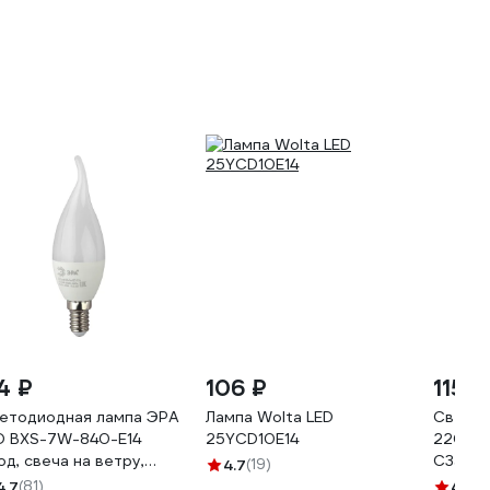
4 ₽
106 ₽
115 ₽
етодиодная лампа ЭРА
Лампа Wolta LED
Светод
D BXS-7W-840-E14
25YCD10E14
220В C
од, свеча на ветру,
C35/84
4.7
(19)
йтр Б0028483
4.7
(81)
4.4
(4