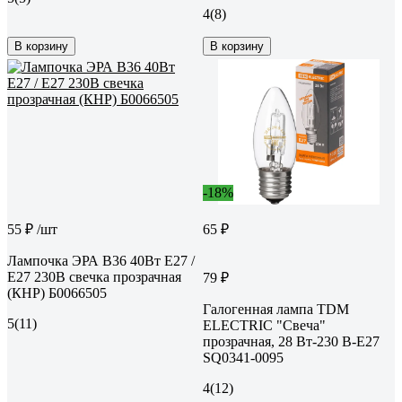
4
(8)
В корзину
В корзину
-18%
55 ₽
/шт
65 ₽
Лампочка ЭРА B36 40Вт Е27 /
E27 230В свечка прозрачная
79 ₽
(КНР) Б0066505
Галогенная лампа TDM
5
(11)
ELECTRIC "Свеча"
прозрачная, 28 Вт-230 В-Е27
SQ0341-0095
4
(12)