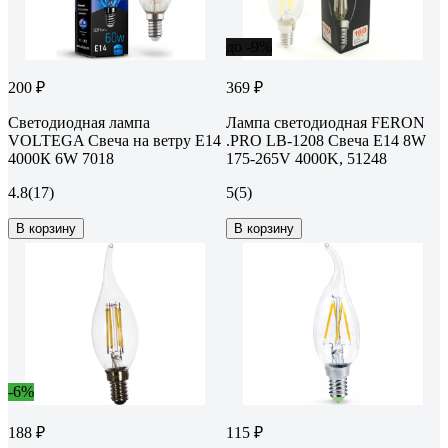
до -9%
200 ₽
369 ₽
Светодиодная лампа
Лампа светодиодная FERON
VOLTEGA Свеча на ветру Е14
.PRO LB-1208 Свеча E14 8W
4000К 6W 7018
175-265V 4000K, 51248
4.8
(17)
5
(5)
В корзину
В корзину
-6%
188 ₽
115 ₽