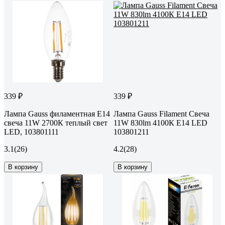
339 ₽
339 ₽
Лампа Gauss филаментная E14
Лампа Gauss Filament Свеча
свеча 11W 2700К теплый свет
11W 830lm 4100К Е14 LED
LED, 103801111
103801211
3.1
(26)
4.2
(28)
В корзину
В корзину