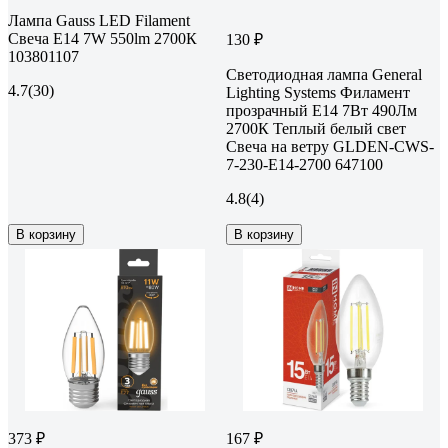
Лампа Gauss LED Filament
Свеча E14 7W 550lm 2700К
130 ₽
103801107
Светодиодная лампа General
4.7
(30)
Lighting Systems Филамент
прозрачный E14 7Вт 490Лм
2700К Теплый белый свет
Свеча на ветру GLDEN-CWS-
7-230-E14-2700 647100
4.8
(4)
В корзину
В корзину
373 ₽
167 ₽