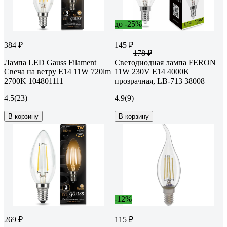
до -25%
384 ₽
145 ₽
178 ₽
Лампа LED Gauss Filament
Светодиодная лампа FERON
Свеча на ветру E14 11W 720lm
11W 230V E14 4000K
2700K 104801111
прозрачная, LB-713 38008
4.5
(23)
4.9
(9)
В корзину
В корзину
-12%
269 ₽
115 ₽