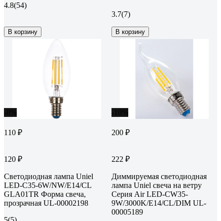
4.8
(54)
3.7
(7)
В корзину
В корзину
-8%
-10%
110 ₽
200 ₽
120 ₽
222 ₽
Светодиодная лампа Uniel
Диммируемая светодиодная
LED-C35-6W/NW/E14/CL
лампа Uniel свеча на ветру
GLA01TR Форма свеча,
Серия Air LED-CW35-
прозрачная UL-00002198
9W/3000K/E14/CL/DIM UL-
00005189
5
(5)