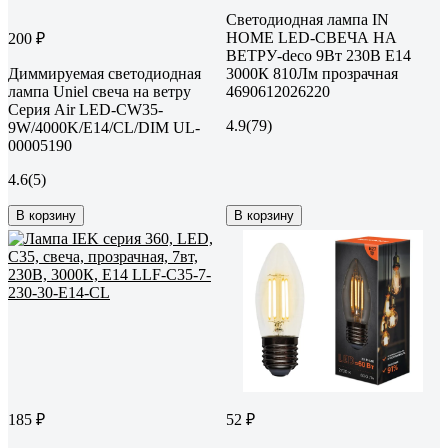
Светодиодная лампа IN
HOME LED-СВЕЧА НА
200 ₽
ВЕТРУ-deco 9Вт 230В Е14
Диммируемая светодиодная
3000К 810Лм прозрачная
лампа Uniel свеча на ветру
4690612026220
Серия Air LED-CW35-
4.9
(79)
9W/4000K/E14/CL/DIM UL-
00005190
4.6
(5)
В корзину
В корзину
185 ₽
52 ₽