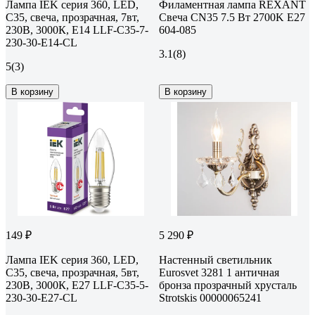
Лампа IEK серия 360, LED,
Филаментная лампа REXANT
C35, свеча, прозрачная, 7вт,
Свеча CN35 7.5 Вт 2700K E27
230В, 3000К, E14 LLF-C35-7-
604-085
230-30-E14-CL
3.1
(8)
5
(3)
В корзину
В корзину
149 ₽
5 290 ₽
Лампа IEK серия 360, LED,
Настенный светильник
C35, свеча, прозрачная, 5вт,
Eurosvet 3281 1 античная
230В, 3000К, E27 LLF-C35-5-
бронза прозрачный хрусталь
230-30-E27-CL
Strotskis 00000065241