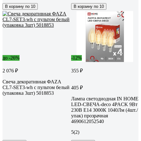
В корзину по 10
В корзину по 10
до -26%
-12%
2 076 ₽
355 ₽
Свеча декоративная ФАZА
CL7-SET3-wh с пультом белый
405 ₽
(упаковка 3шт) 5018853
Лампа светодиодная IN HOME
LED-СВЕЧА-deco 4PACK 9Вт
230В Е14 3000К 1040Лм (4шт./
упак) прозрачная
4690612052540
5
(2)