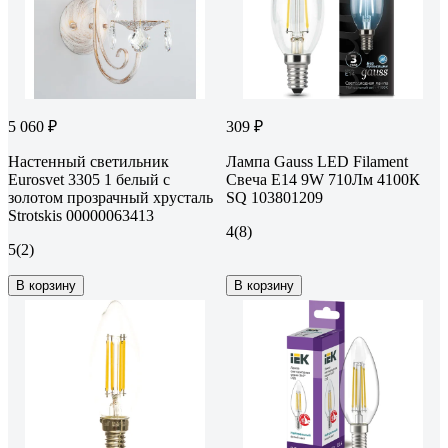
5 060 ₽
309 ₽
Настенный светильник
Лампа Gauss LED Filament
Eurosvet 3305 1 белый с
Свеча E14 9W 710Лм 4100К
золотом прозрачный хрусталь
SQ 103801209
Strotskis 00000063413
4
(8)
5
(2)
В корзину
В корзину