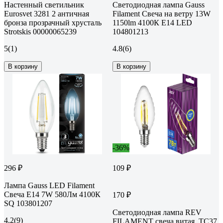
Настенный светильник
Светодиодная лампа Gauss
Eurosvet 3281 2 античная
Filament Свеча на ветру 13W
бронза прозрачный хрусталь
1150lm 4100К Е14 LED
Strotskis 00000065239
104801213
5
(1)
4.8
(6)
В корзину
В корзину
-36%
296 ₽
109 ₽
Лампа Gauss LED Filament
Свеча E14 7W 580Лм 4100К
170 ₽
SQ 103801207
Светодиодная лампа REV
4.2
(9)
FILAMENT свеча витая, TC37,