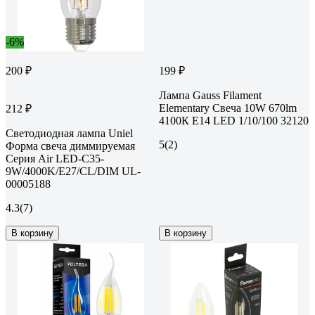
-6%
200 ₽
199 ₽
Лампа Gauss Filament
Elementary Свеча 10W 670lm
212 ₽
4100К Е14 LED 1/10/100 32120
Светодиодная лампа Uniel
5
(2)
Форма свеча диммируемая
Серия Air LED-C35-
9W/4000K/E27/CL/DIM UL-
00005188
4.3
(7)
В корзину
В корзину