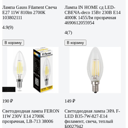
Лампа Gauss Filament Свеча
Лампа IN HOME сд LED-
Е27 11W 810lm 2700К
СВЕЧА-deco 15Вт 230В Е14
103802111
4000К 1455Лм прозрачная
4690612055954
4.9
(9)
4
(7)
В корзину
В корзину
до -5%
190 ₽
149 ₽
Светодиодная лампа FERON
Светодиодная лампа ЭРА F-
11W 230V E14 2700K
LED B35-7W-827-E14
прозрачная, LB-713 38006
филамент, свеча, теплый
Б0027942