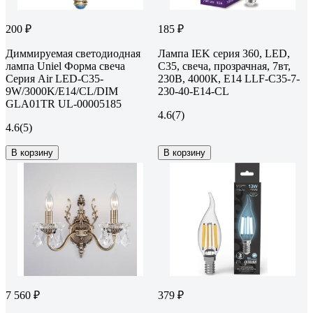
200 ₽
185 ₽
Диммируемая светодиодная
Лампа IEK серия 360, LED,
лампа Uniel Форма свеча
C35, свеча, прозрачная, 7вт,
Серия Air LED-C35-
230В, 4000К, E14 LLF-C35-7-
9W/3000K/E14/CL/DIM
230-40-E14-CL
GLA01TR UL-00005185
4.6
(7)
4.6
(5)
В корзину
В корзину
7 560 ₽
379 ₽