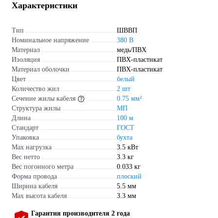
Характеристики
Тип
ШВВП
Номинальное напряжение
380 В
Материал
медь/ПВХ
Изоляция
ПВХ-пластикат
Материал оболочки
ПВХ-пластикат
Цвет
белый
Количество жил
2 шт
Сечение жилы кабеля
0.75 мм²
Структура жилы
МП
Длина
100 м
Стандарт
ГОСТ
Упаковка
бухта
Max нагрузка
3.5 кВт
Вес нетто
3.3 кг
Вес погонного метра
0.033 кг
Форма провода
плоский
Ширина кабеля
5.5 мм
Мах высота кабеля
3.3 мм
Гарантия производителя 2 года