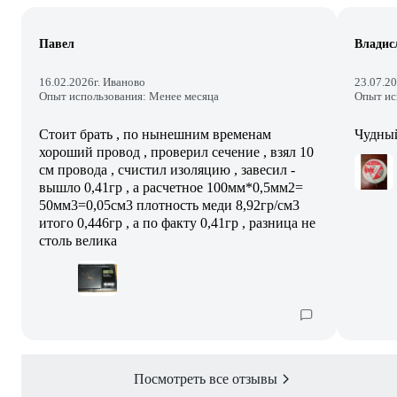
Павел
Владис
16.02.2026
г. Иваново
23.07.2
Опыт использования: Менее месяца
Опыт ис
Стоит брать , по нынешним временам
Чудный
хороший провод , проверил сечение , взял 10
см провода , счистил изоляцию , завесил -
вышло 0,41гр , а расчетное 100мм*0,5мм2=
50мм3=0,05см3 плотность меди 8,92гр/см3
итого 0,446гр , а по факту 0,41гр , разница не
столь велика
Посмотреть все отзывы