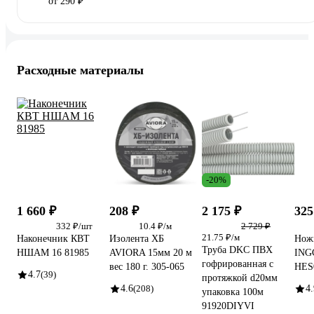
от 290 ₽
Расходные материалы
-20%
1 660 ₽
208 ₽
2 175 ₽
325
332 ₽/шт
10.4 ₽/м
2 729 ₽
21.75 ₽/м
Наконечник КВТ
Изолента ХБ
Нож
Труба DKC ПВХ
НШАМ 16 81985
AVIORA 15мм 20 м
ING
гофрированная c
вес 180 г. 305-065
HES
4.7
(39)
протяжкой d20мм
4.6
(208)
4.
упаковка 100м
91920DIYVI