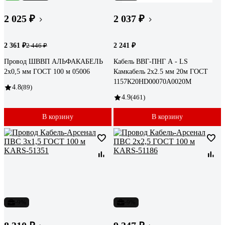
2 025 ₽
2 037 ₽
2 361 ₽
2 241 ₽
2 446 ₽
Провод ШВВП АЛЬФАКАБЕЛЬ
Кабель ВВГ-ПНГ А - LS
2х0,5 мм ГОСТ 100 м 05006
Камкабель 2x2.5 мм 20м ГОСТ
1157К20HD00070А0020М
4.8
(89)
4.9
(461)
В корзину
В корзину
-9%
-9%