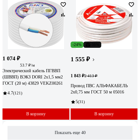
-24%
-36%
1 074 ₽
1 555 ₽
53.7 ₽/м
Электрический кабель ПГВВП
1 843 ₽
2 413 ₽
(ШВВП) ВЭКЗ DORI 2x1,5 мм2
ГОСТ (20 м) 43829 VEKZ00261
Провод ПВС АЛЬФАКАБЕЛЬ
2х0,75 мм ГОСТ 50 м 05016
4.7
(121)
5
(31)
В корзину
В корзину
Показать еще 40