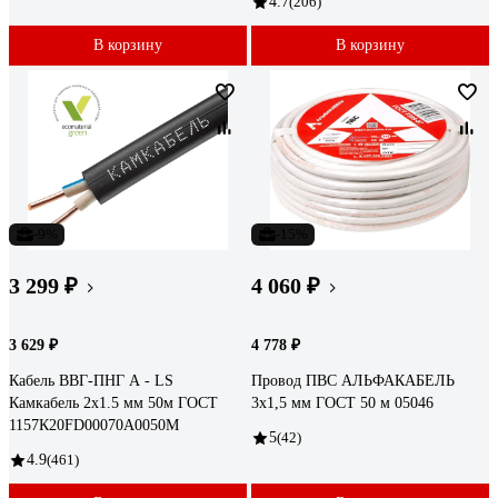
4.7
(206)
В корзину
В корзину
-9%
-15%
3 299 ₽
4 060 ₽
3 629 ₽
4 778 ₽
Кабель ВВГ-ПНГ А - LS
Провод ПВС АЛЬФАКАБЕЛЬ
Камкабель 2x1.5 мм 50м ГОСТ
3х1,5 мм ГОСТ 50 м 05046
1157К20FD00070А0050М
5
(42)
4.9
(461)