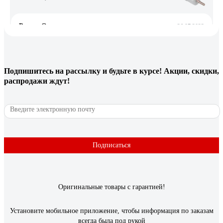
Роман О.
26.07.2023
цена/качество
Подпишитесь
на рассылку
и будьте в курсе! Акции, скидки,
10 отзывов
распродажи ждут!
Отзыв о кабеле КВК-В-2 PROCONNECT
2х0,50кв. мм /CCA/, /96/, 200м., белый 01-4216
Андрей Ш.
01.12.2021
Низкая цена
Подписаться
Оригинальные товары с гарантией!
Установите мобильное приложение, чтобы информация по заказам
всегда была под рукой