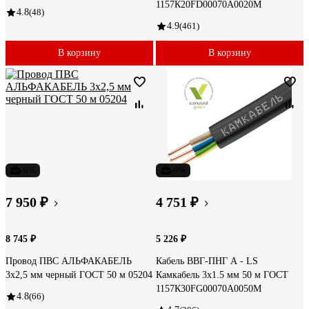
1157К20FD00070А0020М
4.8
(48)
4.9
(461)
В корзину
В корзину
-9%
-9%
7 950 ₽
4 751 ₽
8 745 ₽
5 226 ₽
Провод ПВС АЛЬФАКАБЕЛЬ
Кабель ВВГ-ПНГ А - LS
3х2,5 мм черный ГОСТ 50 м 05204
Камкабель 3x1.5 мм 50 м ГОСТ
1157К30FG00070А0050М
4.8
(66)