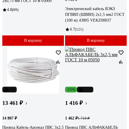
2х0,75 мм ГОСТ 10 м 05009
Электрический кабель ВЭКЗ
4.8
(89)
ПГВВП (ШВВП) 2x1,5 мм2 ГОСТ
(100 м) 43805 VEKZ00037
4.7
(121)
В корзину
В корзину
-9%
-15%
-17%
13 461 ₽
1 416 ₽
14 807 ₽
1 462 ₽
1 710 ₽
Провод Кабель-Арсенал ПВС 3х2,5
Провод ПВС АЛЬФАКАБЕЛЬ