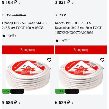
9 103 ₽
3 021 ₽
10 356 ₽
3 323 ₽
10 993 ₽
Провод ПВС АЛЬФАКАБЕЛЬ
Кабель ВВГ-ПНГ А - LS
2х2,5 мм ГОСТ 100 м 05035
Камкабель 3x2.5 мм 20 м ГОСТ
1157К30HG00070А0020М
4.8
(48)
4.7
(206)
В корзину
В корзину
-6%
-17%
-13%
-17%
5 686 ₽
6 629 ₽