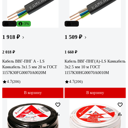
-5%
-3%
-9%
1 918 ₽
1 509 ₽
2 018 ₽
1 660 ₽
Кабель ВВГ-ПНГ А - LS
Кабель ВВГ-ПНГ(А)-LS Камкабель
Камкабель 3x1.5 мм 20 м ГОСТ
3x2.5 мм 10 м ГОСТ
1157К30FG00070А0020М
1157К30HG00070А0010М
4.7
(206)
4.7
(206)
В корзину
В корзину