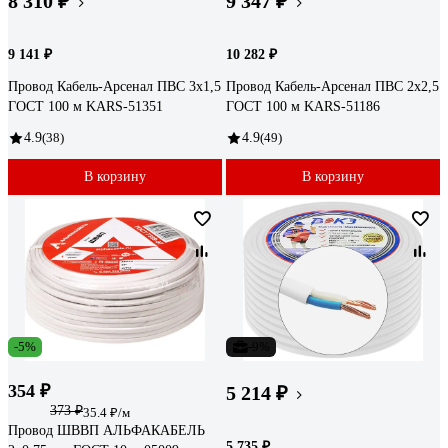
8 310 ₽
9 347 ₽
9 141 ₽
10 282 ₽
Провод Кабель-Арсенал ПВС 3х1,5
Провод Кабель-Арсенал ПВС 2х2,5
ГОСТ 100 м KARS-51351
ГОСТ 100 м KARS-51186
4.9
(38)
4.9
(49)
В корзину
В корзину
-5%
-9%
354 ₽
5 214 ₽
373 ₽
35.4 ₽/м
Провод ШВВП АЛЬФАКАБЕЛЬ
5 735 ₽