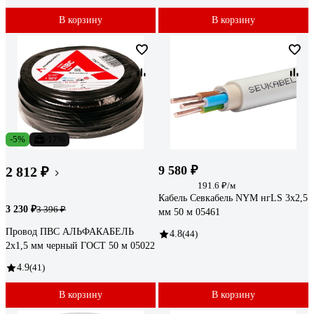
В корзину
В корзину
-5%
-17%
9 580 ₽
2 812 ₽
191.6 ₽/м
Кабель Севкабель NYM нгLS 3х2,5
3 230 ₽
3 396 ₽
мм 50 м 05461
Провод ПВС АЛЬФАКАБЕЛЬ
4.8
(44)
2х1,5 мм черный ГОСТ 50 м 05022
4.9
(41)
В корзину
В корзину