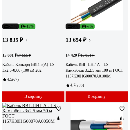
-21%
-13%
-9%
-7%
13 835 ₽
13 654 ₽
15 681 ₽
14 420 ₽
17 555 ₽
15 051 ₽
Кабель Конкорд ВВГнг(А)-LS
Кабель ВВГ-ПНГ А - LS
3х2,5-0,66 (100 м) 202
Камкабель 3x2.5 мм 100 м ГОСТ
1157К30HG00070А0100М
4.5
(67)
4.7
(206)
В корзину
В корзину