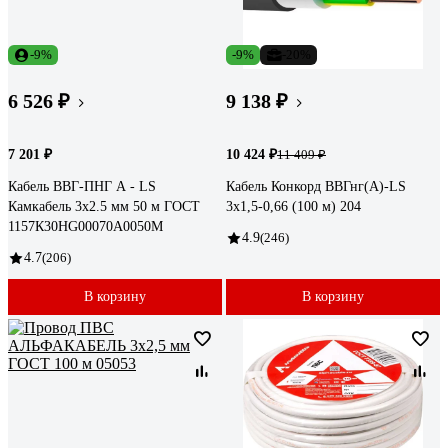
-9%
-9%
-20%
6 526 ₽
9 138 ₽
7 201 ₽
10 424 ₽
11 409 ₽
Кабель ВВГ-ПНГ А - LS
Кабель Конкорд ВВГнг(А)-LS
Камкабель 3x2.5 мм 50 м ГОСТ
3х1,5-0,66 (100 м) 204
1157К30HG00070А0050М
4.9
(246)
4.7
(206)
В корзину
В корзину