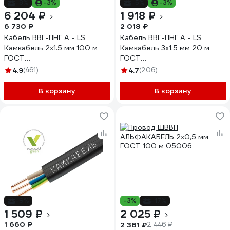
-8%
-3%
-5%
-3%
6 204 ₽
1 918 ₽
6 730 ₽
2 018 ₽
Кабель ВВГ-ПНГ А - LS
Кабель ВВГ-ПНГ А - LS
Камкабель 2x1.5 мм 100 м
Камкабель 3x1.5 мм 20 м
ГОСТ
ГОСТ
1157К20FD00070А0100М
1157К30FG00070А0020М
4.9
(461)
4.7
(206)
В корзину
В корзину
-9%
-3%
-17%
1 509 ₽
2 025 ₽
1 660 ₽
2 361 ₽
2 446 ₽