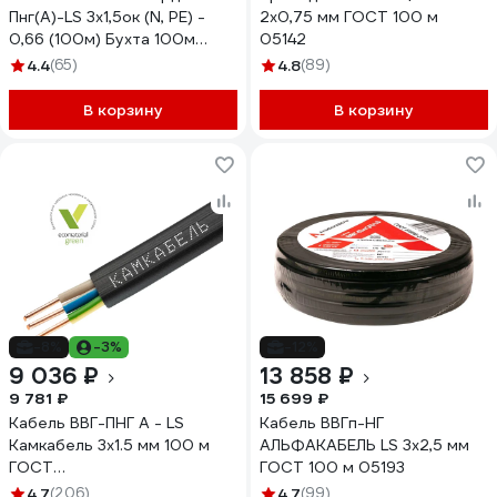
Пнг(А)-LS 3x1,5ок (N, PE) -
2х0,75 мм ГОСТ 100 м
0,66 (100м) Бухта 100м
05142
4662
4.4
(65)
4.8
(89)
В корзину
В корзину
-8%
-3%
-12%
9 036 ₽
13 858 ₽
9 781 ₽
15 699 ₽
Кабель ВВГ-ПНГ А - LS
Кабель ВВГп-НГ
Камкабель 3x1.5 мм 100 м
АЛЬФАКАБЕЛЬ LS 3х2,5 мм
ГОСТ
ГОСТ 100 м 05193
1157К30FG00070А0100М
4.7
(206)
4.7
(99)