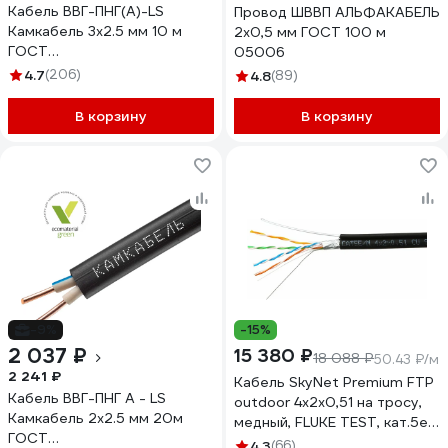
Кабель ВВГ-ПНГ(А)-LS
Провод ШВВП АЛЬФАКАБЕЛЬ
Камкабель 3x2.5 мм 10 м
2х0,5 мм ГОСТ 100 м
ГОСТ
05006
1157К30HG00070А0010М
4.7
(206)
4.8
(89)
В корзину
В корзину
-9%
-15%
2 037 ₽
15 380 ₽
18 088 ₽
50.43 ₽/м
2 241 ₽
Кабель SkyNet Premium FTP
Кабель ВВГ-ПНГ А - LS
outdoor 4x2x0,51 на тросу,
Камкабель 2x2.5 мм 20м
медный, FLUKE TEST, кат.5e,
ГОСТ
однож., 305 м, CSP-FTP-4-
4.3
(66)