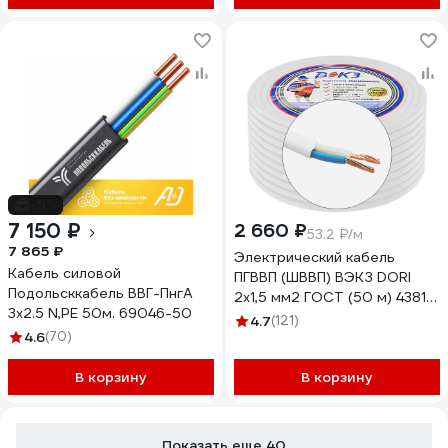
-9%
7 150 ₽
2 660 ₽
53.2 ₽/м
7 865 ₽
Электрический кабель
Кабель силовой
ПГВВП (ШВВП) ВЭКЗ DORI
Подольсккабель ВВГ-ПнгА
2x1,5 мм2 ГОСТ (50 м) 43812
3х2.5 N,PE 50м. 69046-50
VEKZ00263
4.7
(121)
4.6
(70)
В корзину
В корзину
Показать еще 40