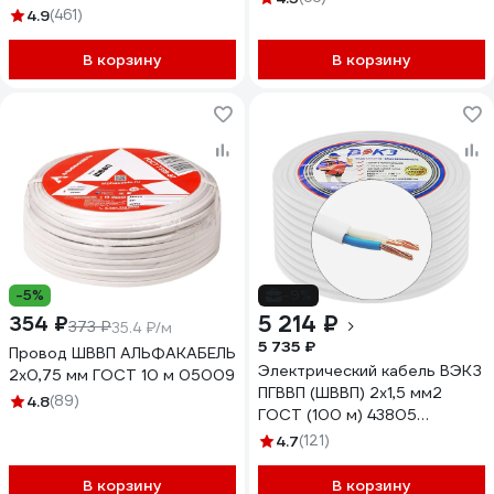
1157К20HD00070А0020М
4.9
(461)
CU-OUTR
В корзину
В корзину
-5%
-9%
5 214 ₽
354 ₽
373 ₽
35.4 ₽/м
5 735 ₽
Провод ШВВП АЛЬФАКАБЕЛЬ
Электрический кабель ВЭКЗ
2х0,75 мм ГОСТ 10 м 05009
ПГВВП (ШВВП) 2x1,5 мм2
4.8
(89)
ГОСТ (100 м) 43805
VEKZ00037
4.7
(121)
В корзину
В корзину