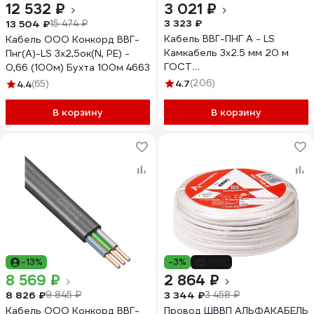
12 532 ₽
3 021 ₽
3 323 ₽
13 504 ₽
15 474 ₽
Кабель ВВГ-ПНГ А - LS
Кабель ООО Конкорд ВВГ-
Камкабель 3x2.5 мм 20 м
Пнг(А)-LS 3x2,5ок(N, PE) -
ГОСТ
0,66 (100м) Бухта 100м 4663
1157К30HG00070А0020М
4.7
(206)
4.4
(65)
В корзину
В корзину
-13%
-3%
-17%
8 569 ₽
2 864 ₽
8 826 ₽
3 344 ₽
9 845 ₽
3 458 ₽
Кабель ООО Конкорд ВВГ-
Провод ШВВП АЛЬФАКАБЕЛЬ