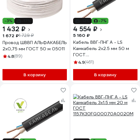
-3%
-17%
-12%
-7%
1 432 ₽
4 554 ₽
5 160 ₽
1 672 ₽
1 729 ₽
Кабель ВВГ-ПНГ А - LS
Провод ШВВП АЛЬФАКАБЕЛЬ
Камкабель 2x2.5 мм 50 м
2х0,75 мм ГОСТ 50 м 05011
ГОСТ
4.8
(89)
1157К20HD00070А0050М
4.9
(461)
В корзину
В корзину