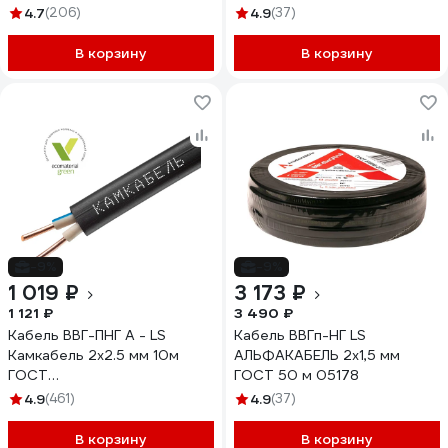
1157К30HG00070А0005М
4.7
(206)
4.9
(37)
В корзину
В корзину
-9%
-9%
1 019 ₽
3 173 ₽
1 121 ₽
3 490 ₽
Кабель ВВГ-ПНГ А - LS
Кабель ВВГп-НГ LS
Камкабель 2x2.5 мм 10м
АЛЬФАКАБЕЛЬ 2х1,5 мм
ГОСТ
ГОСТ 50 м 05178
1157К20HD00070А0010М
4.9
(461)
4.9
(37)
В корзину
В корзину