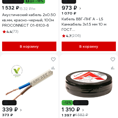
до -27%
до -18%
-9%
973 ₽
1 532 ₽
15.32 ₽/м
1 070 ₽
Акустический кабель 2х0.50
Кабель ВВГ-ПНГ А - LS
кв.мм, красно-черный, 100м
Камкабель 3x1.5 мм 10 м
PROCONNECT 01-6103-6
ГОСТ
4.4
(73)
1157К30FG00070А0010М
4.7
(206)
В корзину
В корзину
-9%
-12%
-17%
339 ₽
1 310 ₽
373 ₽
1 397 ₽
1 582 ₽