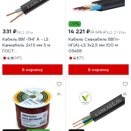
-17%
331 ₽
14 221 ₽
17 175 ₽
66.2 ₽/м
142.21 ₽/м
Кабель ВВГ-ПНГ А - LS
Кабель Севкабель ВВГп-
Камкабель 2x1.5 мм 5 м
НГ(А)-LS 3х2,5 мм 100 м
ГОСТ
05456
1157К20FD00070А0005М
4.9
(461)
4.1
(11)
В корзину
В корзину