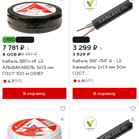
-15%
-17%
-9%
7 781 ₽
3 299 ₽
3 629 ₽
8 008 ₽
9 397 ₽
Кабель ВВГ-ПНГ А - LS
Кабель ВВГп-НГ LS
Камкабель 2x1.5 мм 50м
АЛЬФАКАБЕЛЬ 3х1,5 мм
ГОСТ
ГОСТ 100 м 05187
1157К20FD00070А0050М
4.9
(461)
4.7
(99)
В корзину
В корзину