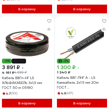
В корзину
В корзину
-11%
-17%
-3%
3 891 ₽
1 300 ₽
1 340 ₽
4 161 ₽
4 699 ₽
Кабель ВВГ-ПНГ А - LS
Кабель ВВГп-НГ LS
Камкабель 2x1.5 мм 20м
АЛЬФАКАБЕЛЬ 3х1,5 мм
ГОСТ
ГОСТ 50 м 05190
1157К20FD00070А0020М
4.9
(461)
4.7
(99)
В корзину
В корзину