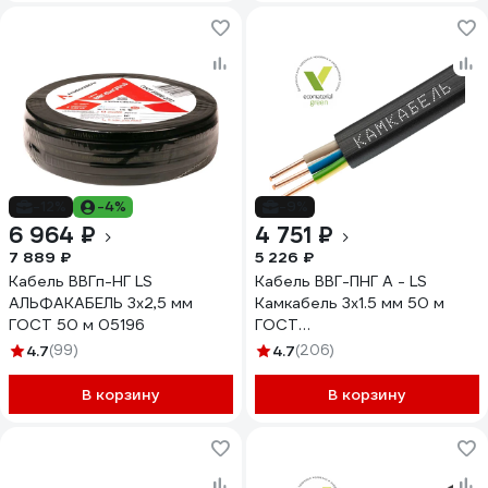
-12%
-4%
-9%
6 964 ₽
4 751 ₽
7 889 ₽
5 226 ₽
Кабель ВВГп-НГ LS
Кабель ВВГ-ПНГ А - LS
АЛЬФАКАБЕЛЬ 3х2,5 мм
Камкабель 3x1.5 мм 50 м
ГОСТ 50 м 05196
ГОСТ
1157К30FG00070А0050М
4.7
(99)
4.7
(206)
В корзину
В корзину