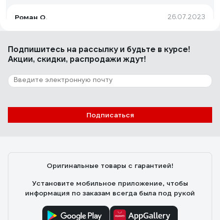
Роман О.
26.07.2023
цена/качество
Подпишитесь
на рассылку
и будьте в курсе!
Акции, скидки, распродажи ждут!
10 отзывов
Отзыв о кабеле КВК-В-2 PROCONNECT
2х0,50кв. мм /CCA/, /96/, 200м., белый 01-
4216
Андрей Ш.
01.12.2021
Подписаться
Низкая цена
Оригинальные товары с гарантией!
Установите мобильное приложение, чтобы
информация по заказам всегда была под рукой