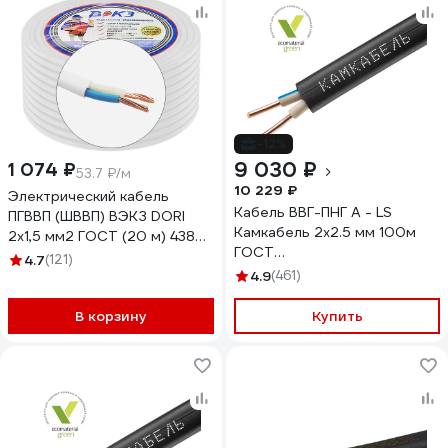
-12%
9 030 ₽
1 074 ₽
53.7 ₽/м
10 229 ₽
Электрический кабель
Кабель ВВГ-ПНГ А - LS
ПГВВП (ШВВП) ВЭКЗ DORI
Камкабель 2x2.5 мм 100м
2x1,5 мм2 ГОСТ (20 м) 43829
ГОСТ
VEKZ00261
4.7
(121)
1157К20HD00070А0100М
4.9
(461)
В корзину
Купить