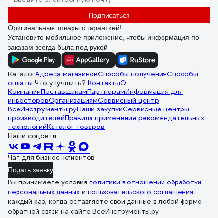
Подписаться
Оригинальные товары с гарантией!
Установите мобильное приложение, чтобы информация по
заказам всегда была под рукой
Каталог
Адреса магазинов
Способы получения
Способы
оплаты
Что улучшить?
Контакты
О
Компании
Поставщикам
Партнерам
Информация для
инвесторов
Организациям
Сервисный центр
ВсеИнструменты.ру
Наши закупки
Сервисные центры
производителей
Правила применения рекомендательных
технологий
Каталог товаров
Наши соцсети
Чат для бизнес-клиентов
Подать заявку
Вы принимаете условия
политики в отношении обработки
персональных данных
и
пользовательского соглашения
каждый раз, когда оставляете свои данные в любой форме
обратной связи на сайте ВсеИнструменты.ру