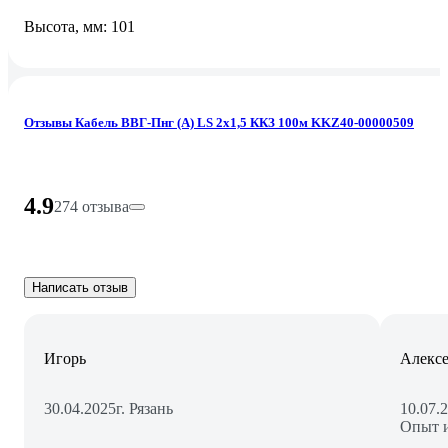
Высота, мм: 101
Отзывы Кабель ВВГ-Пнг (А) LS 2x1,5 ККЗ 100м KKZ40-00000509
4.9
274 отзыва
Написать отзыв
Игорь
Алексе
30.04.2025
г. Рязань
10.07.
Опыт и