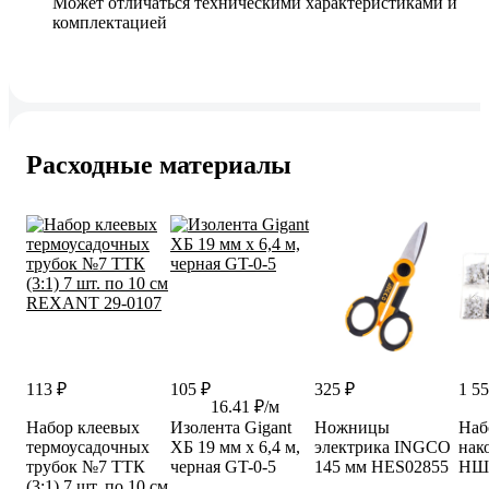
Может отличаться техническими характеристиками и
комплектацией
Расходные материалы
113 ₽
105 ₽
325 ₽
1 55
16.41 ₽/м
Набор клеевых
Изолента Gigant
Ножницы
Наб
термоусадочных
ХБ 19 мм х 6,4 м,
электрика INGCO
нак
трубок №7 ТТК
черная GT-0-5
145 мм HES02855
НШ
(3:1) 7 шт. по 10 см