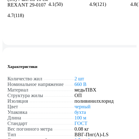
4.1
(50)
4.9
(121)
4.8
(
REXANT 29-0107
4.7
(118)
Характеристики
Количество жил
2 шт
Номинальное напряжение
660 В
Материал
медь/ПВХ
Структура жилы
ОП
Изоляция
поливинилхлорид
Цвет
черный
Упаковка
бухта
Длина
100 м
Стандарт
ГОСТ
Вес погонного метра
0.08 кг
Тип
ВВГ-Пнг(A)-LS