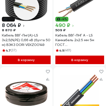
-9%
-4%
8 064 ₽
490 ₽
8 870 ₽
509 ₽
Кабель ВВГ-Пнг(А)-LS
Кабель ВВГ-ПНГ А - LS
3х2,5(N,PE) 0,66 кВ (бухта 50
Камкабель 2x2.5 мм 5м
м) ВЭКЗ DORI VEKZ00149
ГОСТ
1157К20HD00070А0005М
4.7
(37)
4.9
(461)
В корзину
В корзину