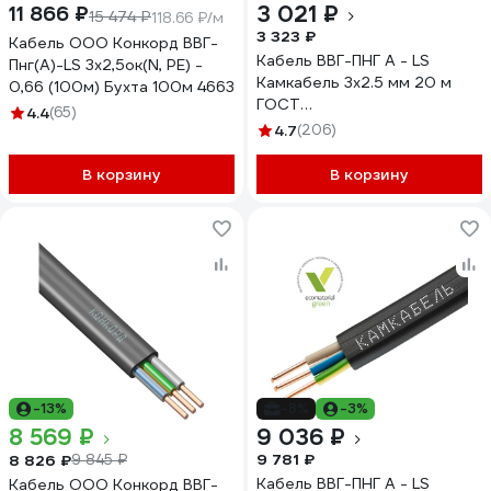
3 021 ₽
11 866 ₽
15 474 ₽
118.66 ₽/м
3 323 ₽
Кабель ООО Конкорд ВВГ-
Кабель ВВГ-ПНГ А - LS
Пнг(А)-LS 3x2,5ок(N, PE) -
Камкабель 3x2.5 мм 20 м
0,66 (100м) Бухта 100м 4663
ГОСТ
4.4
(65)
1157К30HG00070А0020М
4.7
(206)
В корзину
В корзину
-13%
-8%
-3%
8 569 ₽
9 036 ₽
9 781 ₽
8 826 ₽
9 845 ₽
Кабель ВВГ-ПНГ А - LS
Кабель ООО Конкорд ВВГ-