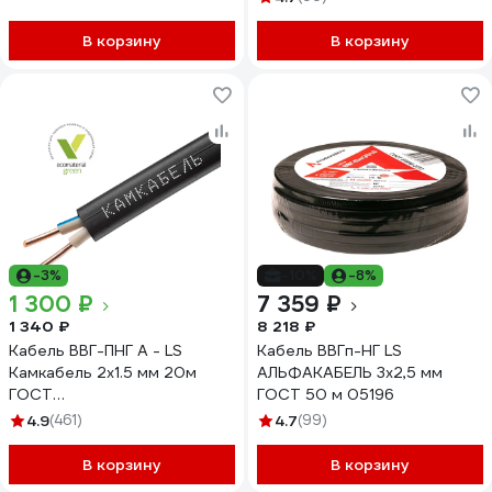
В корзину
В корзину
-3%
-10%
-8%
1 300 ₽
7 359 ₽
1 340 ₽
8 218 ₽
Кабель ВВГ-ПНГ А - LS
Кабель ВВГп-НГ LS
Камкабель 2x1.5 мм 20м
АЛЬФАКАБЕЛЬ 3х2,5 мм
ГОСТ
ГОСТ 50 м 05196
1157К20FD00070А0020М
4.9
(461)
4.7
(99)
В корзину
В корзину