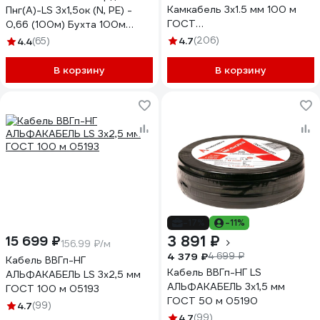
Камкабель 3x1.5 мм 100 м
Пнг(А)-LS 3x1,5ок (N, PE) -
ГОСТ
0,66 (100м) Бухта 100м
1157К30FG00070А0100М
4662
4.7
(206)
4.4
(65)
В корзину
В корзину
-17%
-11%
3 891 ₽
15 699 ₽
156.99 ₽/м
4 379 ₽
4 699 ₽
Кабель ВВГп-НГ
Кабель ВВГп-НГ LS
АЛЬФАКАБЕЛЬ LS 3х2,5 мм
АЛЬФАКАБЕЛЬ 3х1,5 мм
ГОСТ 100 м 05193
ГОСТ 50 м 05190
4.7
(99)
4.7
(99)