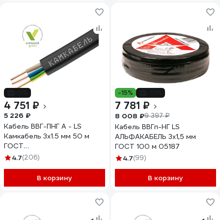
-9%
-15%
-17%
4 751 ₽
7 781 ₽
5 226 ₽
8 008 ₽
9 397 ₽
Кабель ВВГ-ПНГ А - LS
Кабель ВВГп-НГ LS
Камкабель 3x1.5 мм 50 м
АЛЬФАКАБЕЛЬ 3х1,5 мм
ГОСТ
ГОСТ 100 м 05187
1157К30FG00070А0050М
4.7
(206)
4.7
(99)
В корзину
В корзину