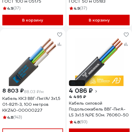
ГОСТ 100 м 05175
ГОСТ 50 м 05183
4.9
(37)
4.9
(37)
В корзину
В корзину
-9%
4 086 ₽
8 803 ₽
88.03 ₽/м
4 495 ₽
Кабель ККЗ ВВГ-Пнг/А/ 3x1,5
Кабель силовой
01-8211-3, 100 метров
Подольсккабель ВВГ-ПнгА-
KKZ40-00000227
LS 3х1.5 N,PE 50м. 76060-50
4.8
(143)
4.8
(93)