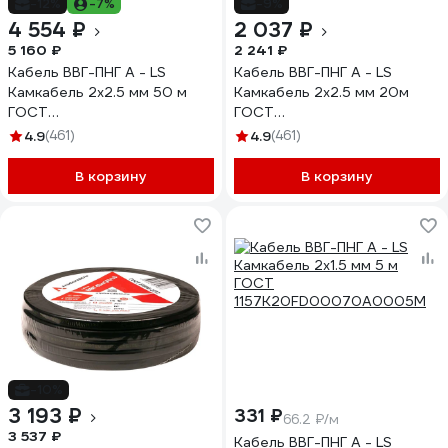
-12%
-7%
-9%
4 554 ₽
2 037 ₽
5 160 ₽
2 241 ₽
Кабель ВВГ-ПНГ А - LS
Кабель ВВГ-ПНГ А - LS
Камкабель 2x2.5 мм 50 м
Камкабель 2x2.5 мм 20м
ГОСТ
ГОСТ
1157К20HD00070А0050М
1157К20HD00070А0020М
4.9
(461)
4.9
(461)
В корзину
В корзину
-10%
3 193 ₽
331 ₽
66.2 ₽/м
3 537 ₽
Кабель ВВГ-ПНГ А - LS