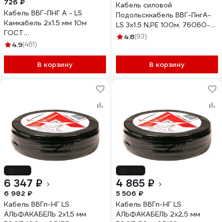
726 ₽
Кабель силовой
Кабель ВВГ-ПНГ А - LS
Подольсккабель ВВГ-ПнгА-
Камкабель 2x1.5 мм 10м
LS 3х1.5 N,PE 100м. 76060-
ГОСТ
100
4.8
(93)
1157К20FD00070А0010М
4.9
(461)
В корзину
В корзину
-9%
-12%
6 347 ₽
4 865 ₽
6 982 ₽
5 506 ₽
Кабель ВВГп-НГ LS
Кабель ВВГп-НГ LS
АЛЬФАКАБЕЛЬ 2х1,5 мм
АЛЬФАКАБЕЛЬ 2х2,5 мм