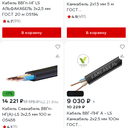
Кабель ВВГп-НГ LS
Камкабель 2x1.5 мм 5 м
АЛЬФАКАБЕЛЬ 3х2,5 мм
ГОСТ
ГОСТ 20 м 05194
1157К20FD00070А0005М
4.9
(461)
4.7
(99)
В корзину
В корзину
-17%
-12%
9 030 ₽
14 221 ₽
17 175 ₽
142.21 ₽/м
10 229 ₽
Кабель Севкабель ВВГп-
Кабель ВВГ-ПНГ А - LS
НГ(А)-LS 3х2,5 мм 100 м
Камкабель 2x2.5 мм 100м
05456
ГОСТ
4.1
(11)