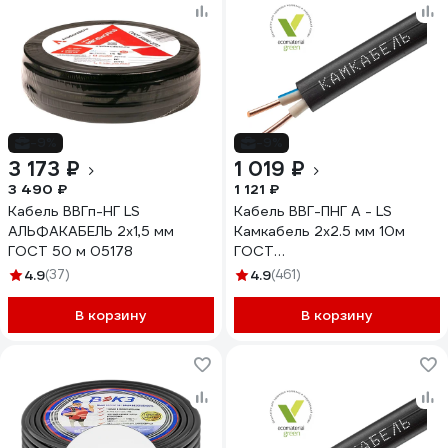
-9%
-9%
3 173 ₽
1 019 ₽
3 490 ₽
1 121 ₽
Кабель ВВГп-НГ LS
Кабель ВВГ-ПНГ А - LS
АЛЬФАКАБЕЛЬ 2х1,5 мм
Камкабель 2x2.5 мм 10м
ГОСТ 50 м 05178
ГОСТ
1157К20HD00070А0010М
4.9
(37)
4.9
(461)
В корзину
В корзину