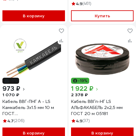
1157К20HD00070А0100М
4.9
(461)
В корзину
Купить
-9%
-19%
973 ₽
1 922 ₽
1 070 ₽
2 378 ₽
Кабель ВВГ-ПНГ А - LS
Кабель ВВГп-НГ LS
Камкабель 3x1.5 мм 10 м
АЛЬФАКАБЕЛЬ 2х2,5 мм
ГОСТ
ГОСТ 20 м 05181
1157К30FG00070А0010М
4.7
(206)
4.9
(37)
В корзину
В корзину