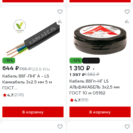
-15%
-12%
-17%
1 310 ₽
644 ₽
756 ₽
128.8 ₽/м
1 397 ₽
1 582 ₽
Кабель ВВГ-ПНГ А - LS
Кабель ВВГп-НГ LS
Камкабель 3x2.5 мм 5 м
АЛЬФАКАБЕЛЬ 3х2,5 мм
ГОСТ
ГОСТ 10 м 05192
1157К30HG00070А0005М
4.7
(206)
4.7
(99)
В корзину
В корзину