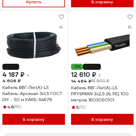
Купить
В корзину
-9%
-9%
-21%
4 187 ₽
12 610 ₽
4 606 ₽
14 464 ₽
15 900 ₽
Кабель ВВГ-Пнг(A)-LS
Кабель ВВГ-Пнг(А)-LS
Кабель-Арсенал 3х1,5 ГОСТ
PRYSMIAN 3x2,5 (N, PE) 100
DIY - 50 м KARS-54678
метров 1603050101
4.8
(65)
5
(12)
В корзину
В корзину