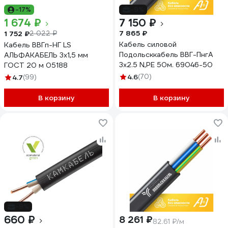
-17%
-9%
1 674 ₽
7 150 ₽
7 865 ₽
1 752 ₽
2 022 ₽
Кабель силовой
Кабель ВВГп-НГ LS
Подольсккабель ВВГ-ПнгА
АЛЬФАКАБЕЛЬ 3х1,5 мм
3х2.5 N,PE 50м. 69046-50
ГОСТ 20 м 05188
4.6
(70)
4.7
(99)
В корзину
В корзину
-9%
660 ₽
8 261 ₽
82.61 ₽/м