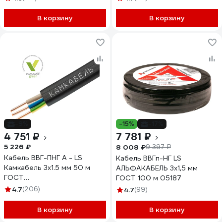
В корзину
В корзину
-9%
-15%
-17%
4 751 ₽
7 781 ₽
5 226 ₽
8 008 ₽
9 397 ₽
Кабель ВВГ-ПНГ А - LS
Кабель ВВГп-НГ LS
Камкабель 3x1.5 мм 50 м
АЛЬФАКАБЕЛЬ 3х1,5 мм
ГОСТ
ГОСТ 100 м 05187
1157К30FG00070А0050М
4.7
(206)
4.7
(99)
В корзину
В корзину