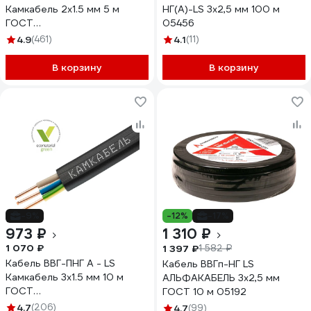
Камкабель 2x1.5 мм 5 м
НГ(А)-LS 3х2,5 мм 100 м
ГОСТ
05456
1157К20FD00070А0005М
4.9
(461)
4.1
(11)
В корзину
В корзину
-9%
-12%
-17%
973 ₽
1 310 ₽
1 070 ₽
1 397 ₽
1 582 ₽
Кабель ВВГ-ПНГ А - LS
Кабель ВВГп-НГ LS
Камкабель 3x1.5 мм 10 м
АЛЬФАКАБЕЛЬ 3х2,5 мм
ГОСТ
ГОСТ 10 м 05192
1157К30FG00070А0010М
4.7
(206)
4.7
(99)