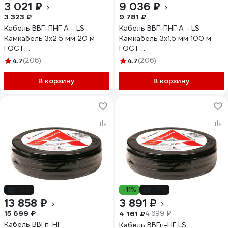
3 021 ₽
9 036 ₽
3 323 ₽
9 781 ₽
Кабель ВВГ-ПНГ А - LS
Кабель ВВГ-ПНГ А - LS
Камкабель 3x2.5 мм 20 м
Камкабель 3x1.5 мм 100 м
ГОСТ
ГОСТ
1157К30HG00070А0020М
1157К30FG00070А0100М
4.7
(206)
4.7
(206)
В корзину
В корзину
-12%
-11%
-17%
13 858 ₽
3 891 ₽
15 699 ₽
4 161 ₽
4 699 ₽
Кабель ВВГп-НГ
Кабель ВВГп-НГ LS