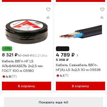
-17%
-11%
4 789 ₽
8 321 ₽
10 049 ₽
83.21 ₽/м
5 358 ₽
Кабель ВВГп-НГ LS
Кабель Севкабель ВВГп-
АЛЬФАКАБЕЛЬ 2х2,5 мм
НГ(А)-LS 3х2,5 30 м 05538
ГОСТ 100 м 05180
4.1
(11)
4.9
(37)
В корзину
В корзину
Показать еще 40