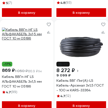
4.8
(93)
5
(7)
В корзину
В корзину
-17%
-9%
8 272 ₽
869 ₽
1 050 ₽
86.9 ₽/м
9 099 ₽
Кабель ВВГп-НГ LS
Кабель ВВГ-Пнг(A)-LS
АЛЬФАКАБЕЛЬ 3х1,5 мм
Кабель-Арсенал 3х1,5 ГОСТ
ГОСТ 10 м 05186
- 100 м KARS-33364
4.7
(99)
4.7
(12)
В корзину
В корзину