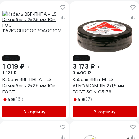
-9%
-9%
1 019 ₽
3 173 ₽
1 121 ₽
3 490 ₽
Кабель ВВГ-ПНГ А - LS
Кабель ВВГп-НГ LS
Камкабель 2x2.5 мм 10м
АЛЬФАКАБЕЛЬ 2х1,5 мм
ГОСТ
ГОСТ 50 м 05178
1157К20HD00070А0010М
4.9
(461)
4.9
(37)
В корзину
В корзину