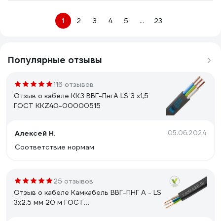
1
2
3
4
5
...
23
Популярные отзывы
116 отзывов
Отзыв о кабеле ККЗ ВВГ-ПнгА LS З x1,5
ГОСТ KKZ40-00000515
Алексей Н.
05.06.2024
Соответствие нормам
25 отзывов
Отзыв о кабеле Камкабель ВВГ-ПНГ А - LS
3x2.5 мм 20 м ГОСТ
1157К30HG00070А0020М