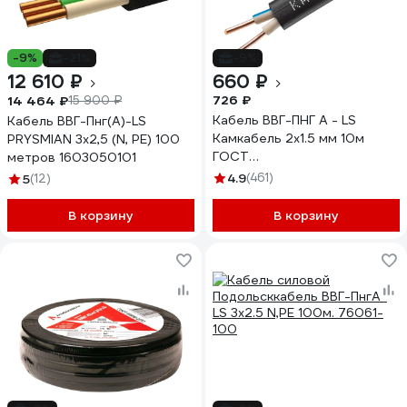
-9%
-21%
-9%
12 610 ₽
660 ₽
726 ₽
14 464 ₽
15 900 ₽
Кабель ВВГ-ПНГ А - LS
Кабель ВВГ-Пнг(А)-LS
Камкабель 2x1.5 мм 10м
PRYSMIAN 3x2,5 (N, PE) 100
ГОСТ
метров 1603050101
1157К20FD00070А0010М
4.9
(461)
5
(12)
В корзину
В корзину