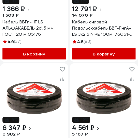
-9%
-9%
1 366 ₽
12 791 ₽
1 503 ₽
14 070 ₽
Кабель ВВГп-НГ LS
Кабель силовой
АЛЬФАКАБЕЛЬ 2х1,5 мм
Подольсккабель ВВГ-ПнгА-
ГОСТ 20 м 05176
LS 3х2.5 N,PE 100м. 76061-
100
4.9
(37)
4.8
(93)
В корзину
В корзину
-9%
-12%
6 347 ₽
4 561 ₽
6 982 ₽
5 167 ₽