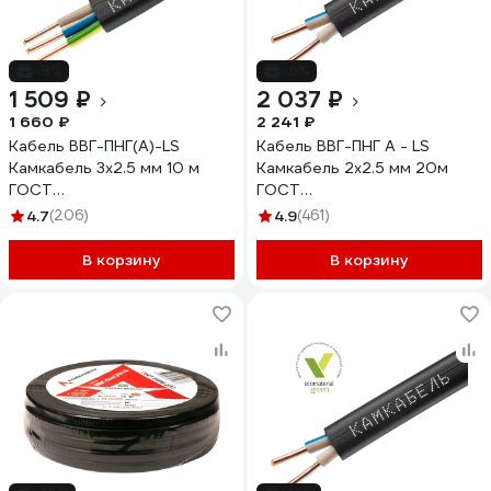
-9%
-9%
1 509 ₽
2 037 ₽
1 660 ₽
2 241 ₽
Кабель ВВГ-ПНГ(А)-LS
Кабель ВВГ-ПНГ А - LS
Камкабель 3x2.5 мм 10 м
Камкабель 2x2.5 мм 20м
ГОСТ
ГОСТ
1157К30HG00070А0010М
1157К20HD00070А0020М
4.7
(206)
4.9
(461)
В корзину
В корзину