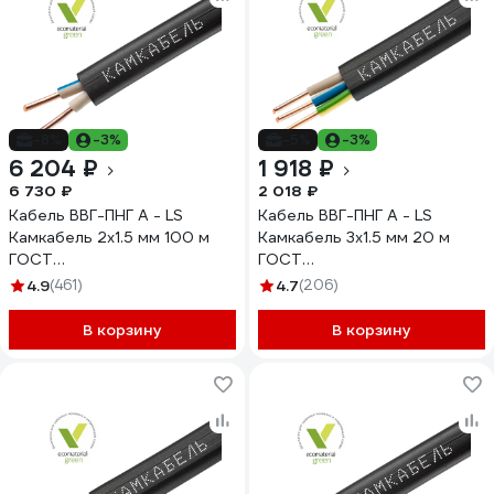
-8%
-3%
-5%
-3%
6 204 ₽
1 918 ₽
6 730 ₽
2 018 ₽
Кабель ВВГ-ПНГ А - LS
Кабель ВВГ-ПНГ А - LS
Камкабель 2x1.5 мм 100 м
Камкабель 3x1.5 мм 20 м
ГОСТ
ГОСТ
1157К20FD00070А0100М
1157К30FG00070А0020М
4.9
(461)
4.7
(206)
В корзину
В корзину