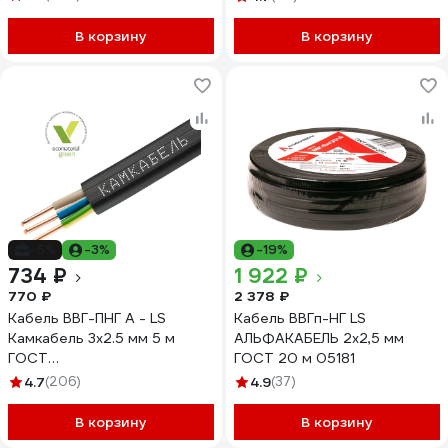
В корзину
В корзину
-5%
-3%
-19%
734 ₽
1 922 ₽
770 ₽
2 378 ₽
Кабель ВВГ-ПНГ А - LS
Кабель ВВГп-НГ LS
Камкабель 3x2.5 мм 5 м
АЛЬФАКАБЕЛЬ 2х2,5 мм
ГОСТ
ГОСТ 20 м 05181
1157К30HG00070А0005М
4.7
(206)
4.9
(37)
В корзину
В корзину