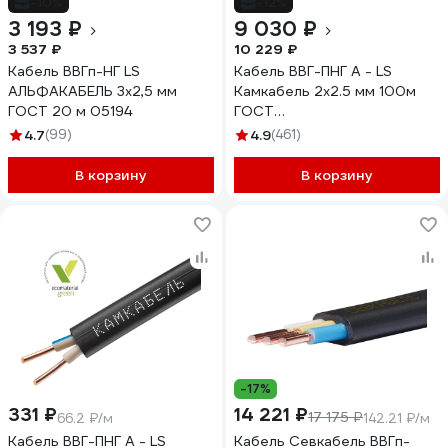
-10%
-12%
3 193 ₽
9 030 ₽
3 537 ₽
10 229 ₽
Кабель ВВГп-НГ LS
Кабель ВВГ-ПНГ А - LS
АЛЬФАКАБЕЛЬ 3х2,5 мм
Камкабель 2x2.5 мм 100м
ГОСТ 20 м 05194
ГОСТ
1157К20HD00070А0100М
4.7
(99)
4.9
(461)
В корзину
В корзину
-17%
331 ₽
14 221 ₽
17 175 ₽
66.2 ₽/м
142.21 ₽/м
Кабель ВВГ-ПНГ А - LS
Кабель Севкабель ВВГп-