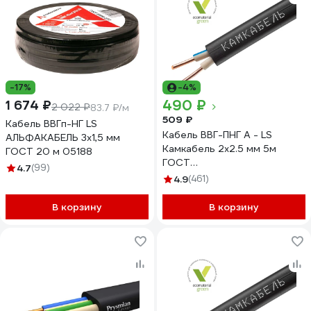
-17%
-4%
490 ₽
1 674 ₽
2 022 ₽
83.7 ₽/м
509 ₽
Кабель ВВГп-НГ LS
Кабель ВВГ-ПНГ А - LS
АЛЬФАКАБЕЛЬ 3х1,5 мм
Камкабель 2x2.5 мм 5м
ГОСТ 20 м 05188
ГОСТ
4.7
(99)
1157К20HD00070А0005М
4.9
(461)
В корзину
В корзину