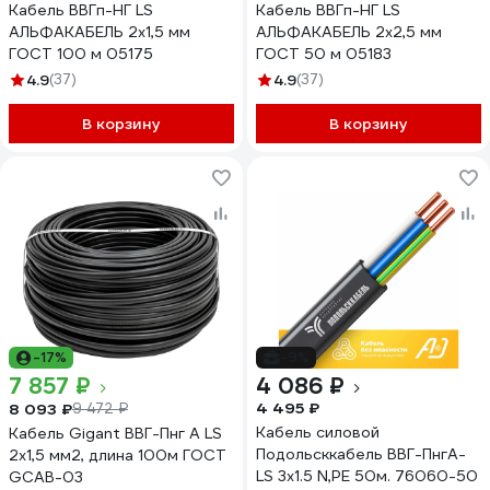
Кабель ВВГп-НГ LS
Кабель ВВГп-НГ LS
АЛЬФАКАБЕЛЬ 2х1,5 мм
АЛЬФАКАБЕЛЬ 2х2,5 мм
ГОСТ 100 м 05175
ГОСТ 50 м 05183
4.9
(37)
4.9
(37)
В корзину
В корзину
-17%
-9%
7 857 ₽
4 086 ₽
4 495 ₽
8 093 ₽
9 472 ₽
Кабель силовой
Кабель Gigant ВВГ-Пнг А LS
Подольсккабель ВВГ-ПнгА-
2x1,5 мм2, длина 100м ГОСТ
LS 3х1.5 N,PE 50м. 76060-50
GCAB-03