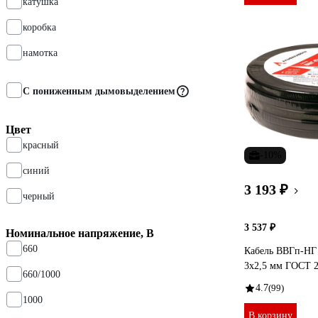
катушка
коробка
намотка
С пониженным дымовыделением
Цвет
красный
-10%
синий
3 193 ₽
черный
3 537 ₽
Номинальное напряжение, В
660
Кабель ВВГп-Н
3х2,5 мм ГОСТ 2
660/1000
4.7
(99)
1000
В корзину