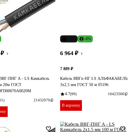
-12%
-4%
 ₽
6 964 ₽
7 889 ₽
 ВВГ-ПНГ А - LS Камкабель
Кабель ВВГп-НГ LS АЛЬФАКАБЕЛЬ
мм 20м ГОСТ
3х2,5 мм ГОСТ 50 м 05196
0FD00070А0020М
4.7
(99)
16423500
61)
21432070
В корзину
ину