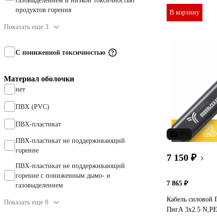
газовыделением и низкой токсичностью
продуктов горения
В корзину
Показать еще 3
С пониженной токсичностью
Материал оболочки
нет
ПВХ (PVC)
ПВХ-пластикат
-9%
ПВХ-пластикат не поддерживающий
горение
7 150 ₽
ПВХ-пластикат не поддерживающий
горение с пониженным дымо- и
7 865 ₽
газовыделением
Кабель силовой 
Показать еще 8
ПнгА 3х2.5 N,PE