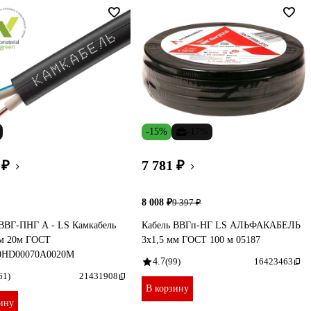
-15%
-17%
 ₽
7 781 ₽
8 008 ₽
9 397 ₽
 ВВГ-ПНГ А - LS Камкабель
Кабель ВВГп-НГ LS АЛЬФАКАБЕЛЬ
мм 20м ГОСТ
3х1,5 мм ГОСТ 100 м 05187
0HD00070А0020М
4.7
(99)
16423463
61)
21431908
В корзину
ину