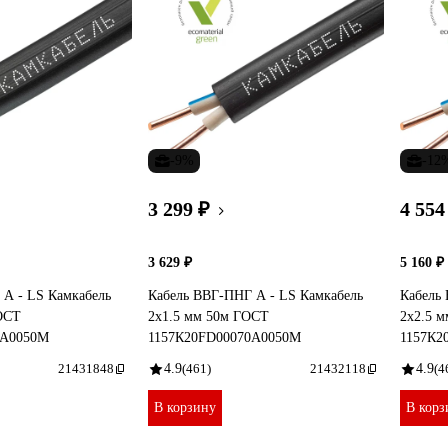
-9%
-12
3 299 ₽
4 554
3 629 ₽
5 160 ₽
 А - LS Камкабель
Кабель ВВГ-ПНГ А - LS Камкабель
Кабель
ГОСТ
2x1.5 мм 50м ГОСТ
2x2.5 
0А0050М
1157К20FD00070А0050М
1157К2
21431848
4.9
(461)
21432118
4.9
(4
В корзину
В корз