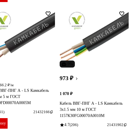
-9%
973 ₽
66.2 ₽/м
 ВВГ-ПНГ А - LS Камкабель
1 070 ₽
мм 5 м ГОСТ
0FD00070А0005М
Кабель ВВГ-ПНГ А - LS Камкабель
3x1.5 мм 10 м ГОСТ
61)
21432166
1157К30FG00070А0010М
ину
4.7
(206)
21431902