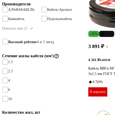
Производители
АЛЬФАКАБЕЛЬ
Кабель-Арсенал
Камкабель
Подольсккабель
Показать еще 21
-11%
-17%
Высокий рейтинг
4 и 5 звезд
3 891 ₽
Сечение жилы кабеля (мм²)
4 161 ₽
4 699 ₽
1.5
Кабель ВВГп-Н
2.5
3х1,5 мм ГОСТ 5
4
4.7
(99)
6
В корзину
10
Количество жил, шт