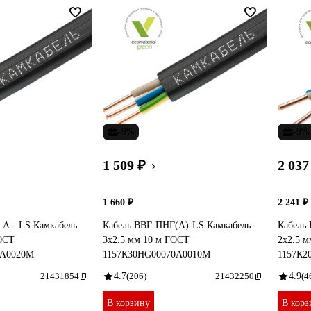
-9%
-9%
1 509 ₽
2 037
1 660 ₽
2 241 ₽
 А - LS Камкабель
Кабель ВВГ-ПНГ(А)-LS Камкабель
Кабель
ГОСТ
3x2.5 мм 10 м ГОСТ
2x2.5 
0А0020М
1157К30HG00070А0010М
1157К2
21431854
4.7
(206)
21432250
4.9
(4
В корзину
В корз