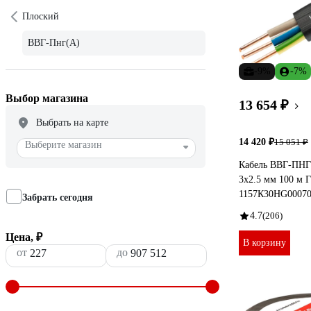
Плоский
ВВГ-Пнг(А)
-9%
-7%
Выбор магазина
13 654 ₽
Выбрать на карте
14 420 ₽
15 051 ₽
Выберите магазин
Кабель ВВГ-ПНГ
3x2.5 мм 100 м
1157К30HG0007
Забрать сегодня
4.7
(206)
Цена, ₽
В корзину
от
до