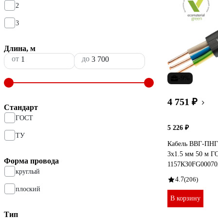
2
3
Длина, м
от
до
-9%
4 751 ₽
Стандарт
ГОСТ
5 226 ₽
ТУ
Кабель ВВГ-ПНГ
3x1.5 мм 50 м 
Форма провода
1157К30FG0007
круглый
4.7
(206)
плоский
В корзину
Тип