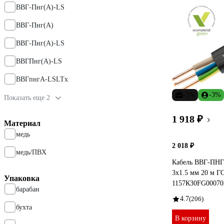
ВВГ-Пнг(A)-LS
ВВГ-Пнг(А)
ВВГ-Пнг(А)-LS
ВВГПнг(А)-LS
ВВГпнгА-LSLTx
-5%
-3%
Показать еще 2
1 918 ₽
Материал
медь
2 018 ₽
медь/ПВХ
Кабель ВВГ-ПНГ
3x1.5 мм 20 м 
Упаковка
1157К30FG0007
барабан
4.7
(206)
бухта
В корзину