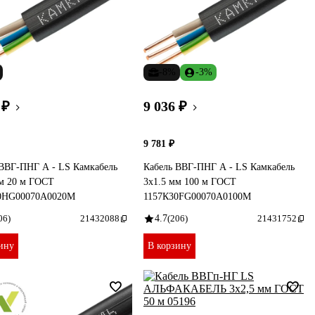
-8%
-3%
 ₽
9 036 ₽
9 781 ₽
 ВВГ-ПНГ А - LS Камкабель
Кабель ВВГ-ПНГ А - LS Камкабель
мм 20 м ГОСТ
3x1.5 мм 100 м ГОСТ
0HG00070А0020М
1157К30FG00070А0100М
06)
21432088
4.7
(206)
21431752
ину
В корзину