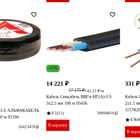
-17%
14 221 ₽
331 ₽
17 175 ₽
142.21 ₽/м
Кабель Севкабель ВВГп-НГ(А)-LS
Кабель
3х2,5 мм 100 м 05456
2x1.5 
1157К2
Г LS АЛЬФАКАБЕЛЬ
4.1
(11)
36894816
0 м 05194
4.9
(4
В корзину
16423476
В корз