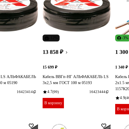
-12%
-3%
13 858 ₽
1 300
15 699 ₽
1 340 ₽
Г LS АЛЬФАКАБЕЛЬ
Кабель ВВГп-НГ АЛЬФАКАБЕЛЬ LS
Кабель
0 м 05190
3х2,5 мм ГОСТ 100 м 05193
2x1.5 
1157К2
16423414
4.7
(99)
16423444
4.9
(4
В корзину
В корз