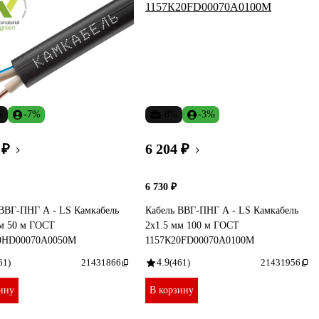
%
-7%
-8%
-3%
 ₽
6 204 ₽
6 730 ₽
 ВВГ-ПНГ А - LS Камкабель
Кабель ВВГ-ПНГ А - LS Камкабель
мм 50 м ГОСТ
2x1.5 мм 100 м ГОСТ
0HD00070А0050М
1157К20FD00070А0100М
61)
21431866
4.9
(461)
21431956
ину
В корзину