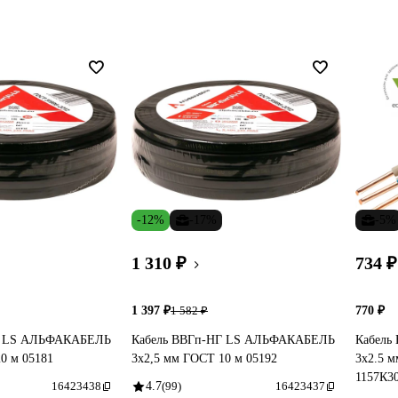
-12%
-17%
-5%
1 310 ₽
734 ₽
1 397 ₽
770 ₽
1 582 ₽
Г LS АЛЬФАКАБЕЛЬ
Кабель ВВГп-НГ LS АЛЬФАКАБЕЛЬ
Кабель
0 м 05181
3х2,5 мм ГОСТ 10 м 05192
3x2.5 
1157К3
16423438
4.7
(99)
16423437