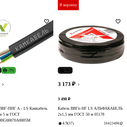
В корзину
-3%
-9%
3 173 ₽
3 490 ₽
 ВВГ-ПНГ А - LS Камкабель
Кабель ВВГп-НГ LS АЛЬФАКАБЕЛЬ
мм 5 м ГОСТ
2х1,5 мм ГОСТ 50 м 05178
0HG00070А0005М
4.9
(37)
16423496