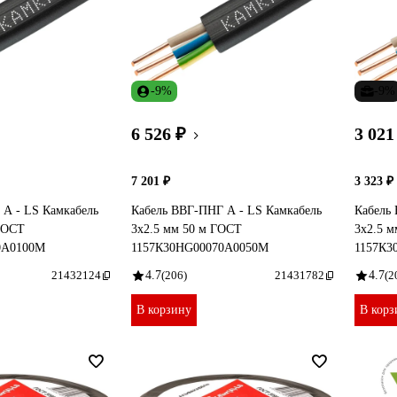
-9%
-9%
6 526 ₽
3 021
7 201 ₽
3 323 ₽
 А - LS Камкабель
Кабель ВВГ-ПНГ А - LS Камкабель
Кабель
 ГОСТ
3x2.5 мм 50 м ГОСТ
3x2.5 
0А0100М
1157К30HG00070А0050М
1157К3
21432124
4.7
(206)
21431782
4.7
(2
В корзину
В корз