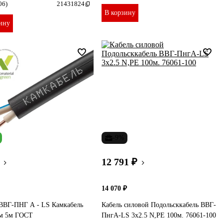
06)
21431824
В корзину
ину
-9%
12 791 ₽
14 070 ₽
 ВВГ-ПНГ А - LS Камкабель
Кабель силовой Подольсккабель ВВГ-
мм 5м ГОСТ
ПнгА-LS 3х2.5 N,PE 100м. 76061-100