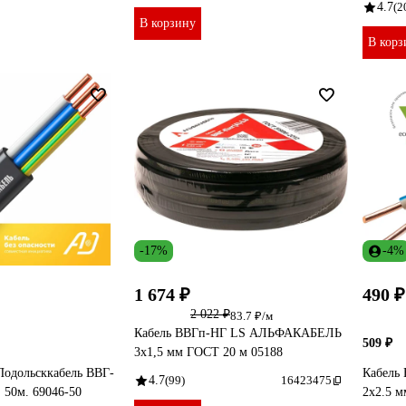
4.7
(2
В корзину
В корз
-17%
-4%
1 674 ₽
490 ₽
2 022 ₽
83.7 ₽/м
Кабель ВВГп-НГ LS АЛЬФАКАБЕЛЬ
509 ₽
3х1,5 мм ГОСТ 20 м 05188
Подольсккабель ВВГ-
Кабель
4.7
(99)
16423475
 50м. 69046-50
2x2.5 