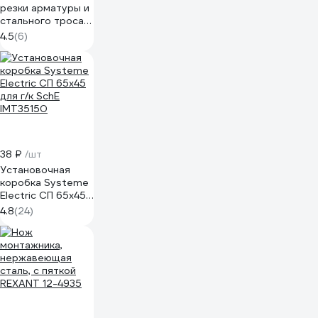
резки арматуры и
стального троса
NEO Tools 190 мм
4.5
(6)
01-512
38 ₽
/шт
Установочная
коробка Systeme
Electric СП 65x45
для г/к SchE
4.8
(24)
IMT35150