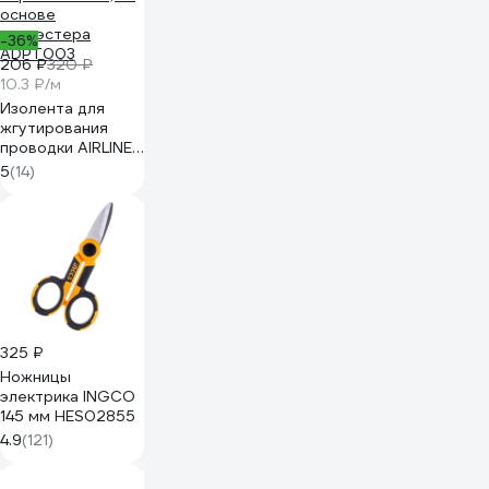
-36%
206 ₽
320 ₽
10.3 ₽/м
Изолента для
жгутирования
проводки AIRLINE
19 мм, 20 м,
5
(14)
термостойкая, на
основе
полиэстера
ADPT003
325 ₽
Ножницы
электрика INGCO
145 мм HES02855
4.9
(121)