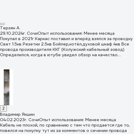
работы с ГОСТовским кабелем.
Терзян А.
29.10.2024
г. Сочи
Опыт использования: Менее месяца
Покупал в 2021г Каркас поставил и вперёд взялся за проводку
Свет 1.5кв Резетки 2.5кв Бойлер,котёл,духовой шкаф 4кв Все
провода производителя ККГ (Колужский кабельный зовод)
Определился, когда в ютубе увидел обзор на качество
провода всех производителей _ ККГ был на 2 или на 3 месте ,,,
не помню Распределительный щит сам сделал , с узо на 36
автоматов Всё покупал во Все инструменты 👍
2
Владимир Якшин
04.02.2023
г. Сочи
Опыт использования: Менее месяца
Кабель не плохой, по сравнению с тем что продается где то,
повелся на покупку тут из за комментов о сечении провода