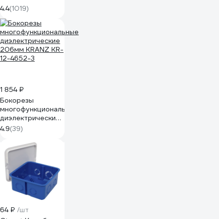
5х300 черный
4.4
(1019)
100 штук 49417
1 854 ₽
Бокорезы
многофункциональные
диэлектрические
206мм KRANZ KR-
4.9
(39)
12-4652-3
64 ₽
/шт