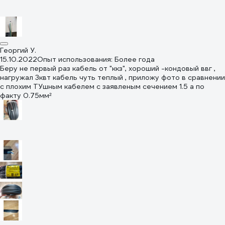
из Леруа качество намного лучше, а разница в 3 с малым
рубля за метр.
Георгий У.
15.10.2022
Опыт использования: Более года
Беру не первый раз кабель от "ккз", хороший -кондовый ввг ,
нагружал 3квт кабель чуть теплый , приложу фото в сравнении
с плохим ТУшным кабелем с заявленым сечением 1.5 а по
факту 0.75мм²