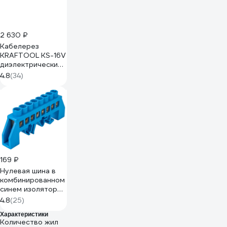
2 630 ₽
Кабелерез
KRAFTOOL KS-16V
диэлектрический,
23333-16V
4.8
(34)
169 ₽
Нулевая шина в
комбинированном
синем изоляторе
на DIN-рейку
4.8
(25)
REXANT 8x12 мм 8
Характеристики
групп 11-2314
Количество жил