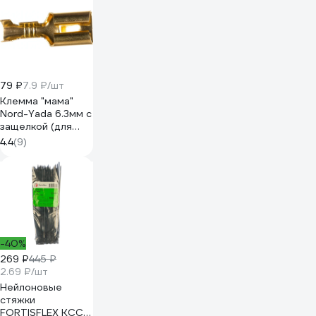
79 ₽
7.9 ₽/шт
Клемма "мама"
Nord-Yada 6.3мм с
защелкой (для
разъемов) 1.5-
4.4
(9)
2.5кв.мм 906369
-40%
269 ₽
445 ₽
2.69 ₽/шт
Нейлоновые
стяжки
FORTISFLEX КСС