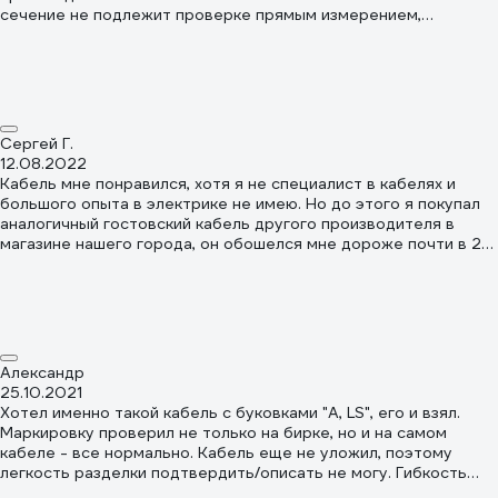
сечение не подлежит проверке прямым измерением,
некоторую оценку всё же можно получить с некоторыми
допусками. По п.5.1.2 в таблице 3 ГОСТ 22483-2021,
электрическое сопротивление 1,5мм2 жилы при 20 град
целься не должно превышать 12,1 Ом на длине в 1 километр. В
1913 году международная электротехническая комиссия (IEC)
установила сопротивление отожжённой меди 0,017241
Сергей Г.
Ом*мм²/м при 20°С или 17,24 Ом*мм²/км. Соответственно
12.08.2022
геометрическое сечение жилы при условии изготовления из
Кабель мне понравился, хотя я не специалист в кабелях и
отожжённой меди должно быть не менее 1,425 мм2. При
большого опыта в электрике не имею. Но до этого я покупал
измерении микрометром получен диаметр 1,36 мм, что
аналогичный гостовский кабель другого производителя в
соответствует геометрическому сечению 1,452 мм2. Вывод:
магазине нашего города, он обошелся мне дороже почти в 2
заключение о соответствии ГОСТу нужно всё же делать
раза и по качеству оказался хуже этого. Жилы были более
через измерения сопротивления и пользоваться
жёсткие и по диаметру меньше. Изоляция тоже была более
соответствующим инструментом, но при некотором допуске
жёсткая и плохо снималась. Этот кабель мне понравился
можно оценить что кабель соответствует допуску по
значительно больше и, по моему мнению, своих денег стоит.
номинальному сечению.
Александр
25.10.2021
Хотел именно такой кабель с буковками "А, LS", его и взял.
Маркировку проверил не только на бирке, но и на самом
кабеле - все нормально. Кабель еще не уложил, поэтому
легкость разделки подтвердить/описать не могу. Гибкость
вопросов не вызывает, соответствует предыдущему опыту