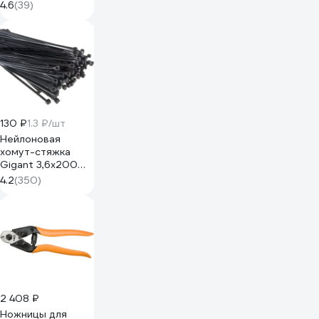
4.6
(39)
130 ₽
1.3 ₽/шт
Нейлоновая
хомут-стяжка
Gigant 3,6х200
черный, 100 шт
4.2
(350)
G/1/4
2 408 ₽
Ножницы для