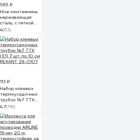
585 ₽
Нож монтажника,
нержавеющая
сталь, с пяткой
REXANT 12-4935
4
(63)
113 ₽
Набор клеевых
термоусадочных
трубок №7 ТТК
(3:1) 7 шт. по 10 см
4.7
(118)
REXANT 29-0107