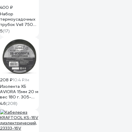
400 ₽
Набор
термоусадочных
трубок Vell 750
шт, 5 цветов, 45
5
(17)
мм, диаметр 1-13
мм 1379612
208 ₽
10.4 ₽/м
Изолента ХБ
AVIORA 15мм 20 м
вес 180 г. 305-
065
4.6
(208)