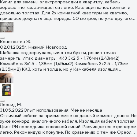
Купил для замены электропроводки в кваритру, кабель
хорошо гнется. зачищается легко. Изоляция качественная и
довольно толстая. Для 2х комнатной квартиры не хватило,
пришлось докупать еще порядка 50 метров, но уже другого
производителя, этот кабель более качественный. Если буду
еще брать, то только этот кабель этого производителя.
Константин Ж.
02.01.2025
г. Нижний Новгород
Шабашка подвернулась, взял три бухты, решил точно
замерить. Итак, диаметры: ККЗ 3x2.5 - 1.76мм (2,43мм2)
Камкабель 3x1.5 - 1,38мм (1,49мм2) Камкабель 3x2.5 - 1,73мм
(2,35мм2) ККЗ, хоть и толще, но у Камкабеля изоляция
показалась чуть более эластичной. В любом случае все три
кабеля попадают в ГОСТ, так шо можно брать.
Леонид М.
31.05.2022
Опыт использования: Менее месяца
Отличный кабель за приемлемые на данный момент деньги. Не
хуже конкорд, аналогичного кабеля. Изоляция кабеля толстая.
Цвет PN проводника сплошной синий. Расчищается стрипером
легко. Рекомендую к покупке. По сравнению с тем же Ореол