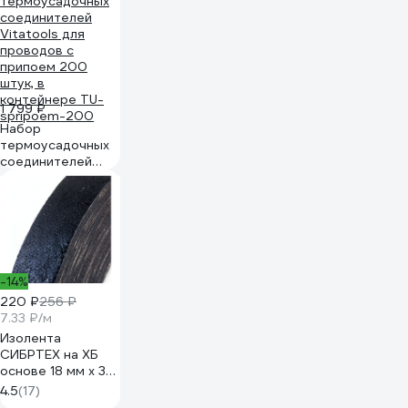
1 799 ₽
Набор
термоусадочных
соединителей
Vitatools для
проводов с
припоем 200
штук, в
контейнере TU-
spripoem-200
-14%
220 ₽
256 ₽
7.33 ₽/м
Изолента
СИБРТЕХ на ХБ
основе 18 мм х 30
м, 300 гр. 88762
4.5
(17)