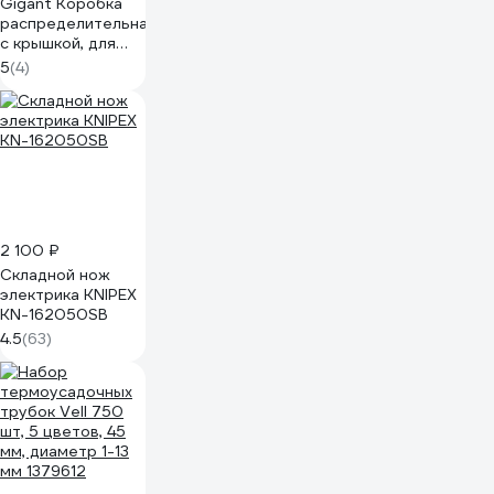
Gigant Коробка
распределительная
с крышкой, для
скрытого
5
(4)
монтажа,
100х100х50мм,
IP30, синяя
44656GI
2 100 ₽
Складной нож
электрика KNIPEX
KN-162050SB
4.5
(63)