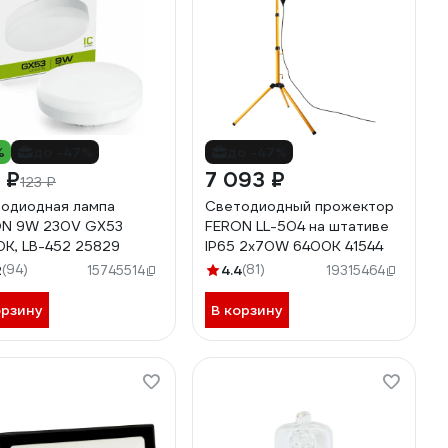
%
до -47%
до -47%
 ₽
7 093 ₽
123 ₽
одиодная лампа
Светодиодный прожектор
ON 9W 230V GX53
FERON LL-504 на штативе
K, LB-452 25829
IP65 2х70W 6400K 41544
2
(94)
4.4
(81)
15745514
19315464
орзину
В корзину