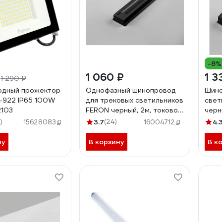
-8%
₽
1 060 ₽
1 3
1 290 ₽
одный прожектор
Однофазный шинопровод
Шино
-922 IP65 100W
для трековых светильников
свет
2103
FERON черный, 2м, токовод,
черн
заглушка, крепление
)
3.7
(24)
4.
15628083
16004712
CAB1003 10341
ну
В корзину
В к