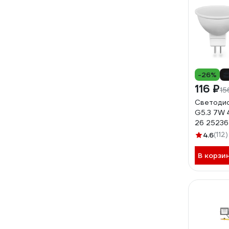
-26%
116 ₽
15
Светодио
G5.3 7W 
26 25236
4.6
(112)
В корзи