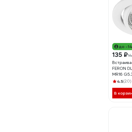
до -1
135 ₽
1
Встраива
FERON DL
MR16 G5.3
4.5
(20)
В корзи