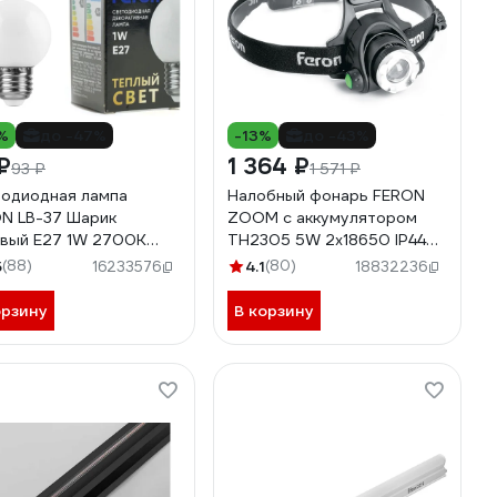
%
до -47%
-13%
до -43%
₽
1 364 ₽
93 ₽
1 571 ₽
одиодная лампа
Налобный фонарь FERON
N LB-37 Шарик
ZOOM с аккумулятором
вый E27 1W 2700K
TH2305 5W 2x18650 IP44
78
пластик-алюминий 41709
5
(88)
4.1
(80)
16233576
18832236
орзину
В корзину