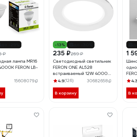
до -29%
-13%
до -30%
д
235 ₽
1 5
6 ₽
269 ₽
дная лампа MR16
Светодиодный светильник
Шино
4000K FERON LB-
FERON ONE AL528
одно
встраиваемый 12W 4000K
FERO
белый, 48873
1033
4.9
(126)
4.
15608079
30682658
ну
В корзину
В к