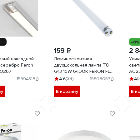
8%
-8%
159 ₽
2 8
вый накладной
Люминесцентная
Улич
 серебро Feron
двухцокольная лампа T8
свет
10267
G13 15W 6400K FERON FLU1
AC23
3002
IP65
4.6
(39)
4
(
15594318
15608057
ну
В корзину
В к