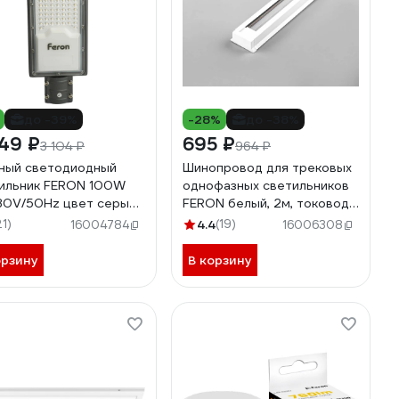
до -39%
-28%
до -38%
49 ₽
695 ₽
3 104 ₽
964 ₽
ный светодиодный
Шинопровод для трековых
ильник FERON 100W
однофазных светильников
0V/50Hz цвет серый
FERON белый, 2м, токовод,
, SP3033 32578
заглушка, крепление,
21)
4.4
(19)
16004784
16006308
CAB1003 10338
орзину
В корзину