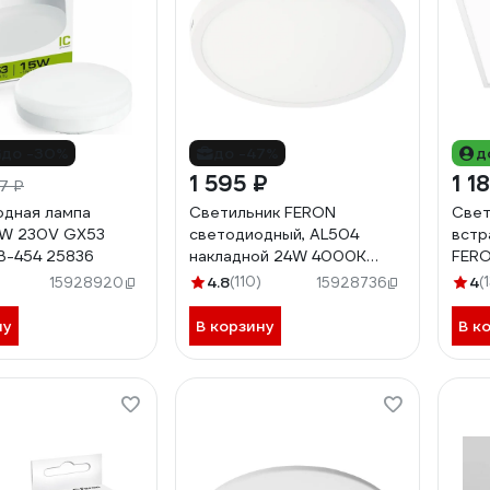
до -30%
до -47%
д
1 595 ₽
1 1
7 ₽
дная лампа
Светильник FERON
Све
5W 230V GX53
светодиодный, AL504
встр
B-454 25836
накладной 24W 4000K
FERO
белый 27941
AL21
4.8
(110)
4
(
15928920
15928736
ну
В корзину
В к