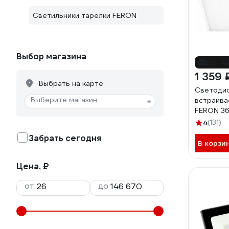
Светильники тарелки FERON
Выбор магазина
до -4
1 359 
Выбрать на карте
Светоди
Выберите магазин
встраива
FERON 3
AL2115 2
4
(131)
Забрать сегодня
В корзи
Цена, ₽
от
до