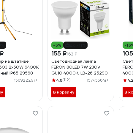
8%
-5%
до -11%
-15
 ₽
155 ₽
105
163 ₽
р на штативе
Светодиодная лампа
Свет
-503 2х50W 6400К
FERON 80LED 7W 230V
FER
ный IP65 29568
GU10 4000K, LB-26 25290
4000
4.6
(112)
4.
15692229
15745564
ну
В корзину
В к