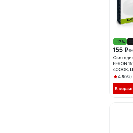
-17%
155 ₽
18
Светодио
FERON 1
4000K, L
4.5
(93)
В корзи