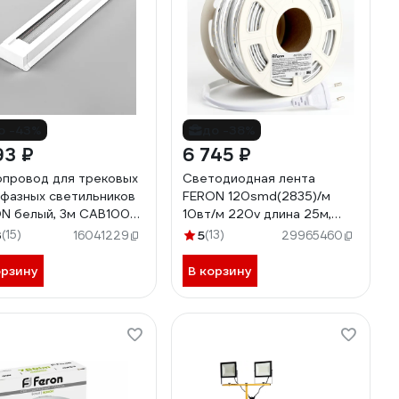
о -43%
до -38%
93 ₽
6 745 ₽
провод для трековых
Светодиодная лента
фазных светильников
FERON 120smd(2835)/м
N белый, 3м CAB1003
10вт/м 220v длина 25м,
9
4000k, ip65, ls710 48765
3
(15)
5
(13)
16041229
29965460
орзину
В корзину