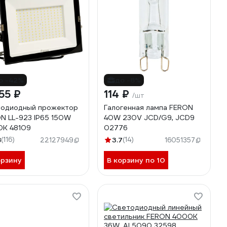
о -42%
до -8%
55 ₽
114 ₽
/шт
одиодный прожектор
Галогенная лампа FERON
N LL-923 IP65 150W
40W 230V JCD/G9, JCD9
K 48109
02776
8
(116)
3.7
(14)
22127949
16051357
орзину
В корзину по 10