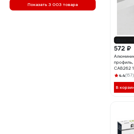
Показать 3 003 товара
до -4
572 ₽
Алюминие
профиль,
CAB262 
4.4
(157)
В корзи