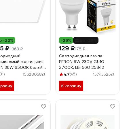
о -22%
-26%
до -29%
85 ₽
129 ₽
1 363 ₽
175 ₽
тодиодный
Светодиодная лампа
аиваемый светильник
FERON 9W 230V GU10
N 36W 6500K белый
2700K, LB-560 25842
15 21083
131)
4.7
(45)
15628058
15745525
орзину
В корзину