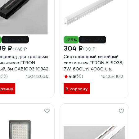
до -46%
-29%
до -46%
39 ₽
304 ₽
1 448 ₽
430 ₽
провод для трековых
Светодиодный линейный
ильников FERON
светильник FERON AL5038,
ый, 3м CAB1003 10342
7W, 600Lm, 4000K, в
пластиковом корпусе, с
3
(19)
4.5
(58)
16041266
16425416
выключателем и сетевым
шнуром, 570х22х35мм
орзину
В корзину
27946