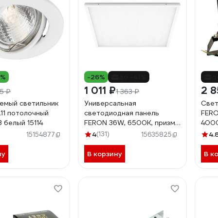
4%
-26%
до -41%
д
1 011 ₽
2 8
45 ₽
1 363 ₽
емый светильник
Универсальная
Свет
11 потолочный
светодиодная панель
FERO
 белый 15114
FERON 36W, 6500K, призма,
4000
AL2115 21085
4
(131)
4.
15154877
15635825
ну
В корзину
В к