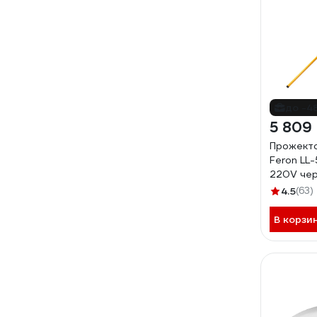
до -4
5 809
Прожекто
Feron LL
220V чер
4.5
(63)
В корзи