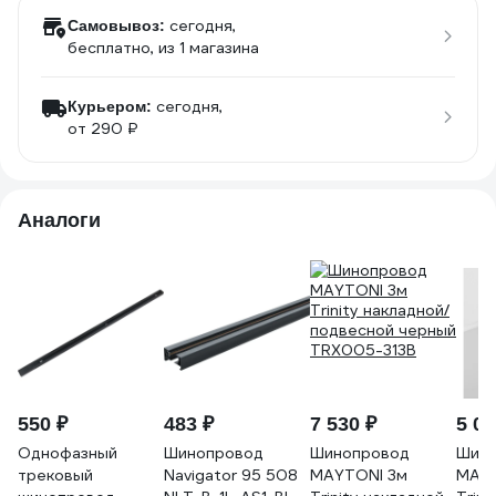
сегодня,
Самовывоз:
бесплатно
, из 1 магазина
сегодня,
Курьером:
от 290 ₽
Аналоги
550 ₽
483 ₽
7 530 ₽
5 02
Однофазный
Шинопровод
Шинопровод
Шино
трековый
Navigator 95 508
MAYTONI 3м
MAYT