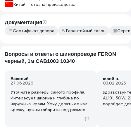
Китай — страна производства
Документация
Сертификат дилера
Гарантийный талон
Серти
Вопросы и ответы о шинопроводе FERON
черный, 1м CAB1003 10340
Василий
юрий в.
27.06.2026
03.02.2025
Уточните размеры самого профиля.
здравствуйте - ламп
Интересует ширина и глубина по
AL191, 50W, 
наружным краям. Хочу делать ее как
подойдет для
врезку, нужны габариты под размер
выемки для штанги