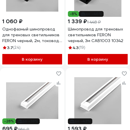
-8%
до -46%
1 060 ₽
1 339 ₽
1 448 ₽
Однофазный шинопровод
Шинопровод для трековых
для трековых светильников
светильников FERON
FERON черный, 2м, токовод,
черный, 3м CAB1003 10342
заглушка, крепление
3.7
(24)
4.3
(19)
CAB1003 10341
В корзину
В корзину
-28%
до -38%
до -43%
695 ₽
1 593 ₽
964 ₽