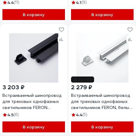
10340
10337
4.4
(11)
4.1
(9)
В корзину
В корзину
до -9%
3 203 ₽
2 279 ₽
Встраиваемый шинопровод
Встраиваемый шинопровод
для трековых однофазных
для трековых однофазных
светильников FERON
светильников FERON, белый,
черный, 3м CAB1004 10356
2м CAB1004 10353
4.5
(6)
4.4
(5)
В корзину
В корзину