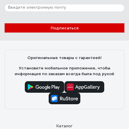
Отзыв о шинопроводе FERON черный, 3м
CAB1003 10342
ОЛЕГ Ж.
21.03.2023
Подписаться
Цена. Шинопровод довольно тяжелый. Алюминия не
пожалели. Медная (покрытая медью?) шина. Точнее
сказать не могу - шинопровод ставил целиком, ничего
не пилил. Краска держится на корпусе хорошо.
Оригинальные товары с гарантией!
Крепеж для сетевого кабеля приличный. Резьба нигде
не сорвана (что бывает случается на дешевых
Установите мобильное приложение, чтобы
изделиях).
информация по заказам всегда была под рукой
Каталог