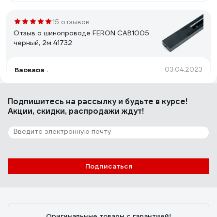
15 отзывов
Отзыв о шинопроводе FERON CAB1005
черный, 2м 41732
Варвара .
03.04.2023
Цена
Подпишитесь
на рассылку
и будьте в курсе!
Акции, скидки, распродажи ждут!
19 отзывов
Отзыв о шинопроводе FERON черный, 3м
CAB1003 10342
ОЛЕГ Ж.
21.03.2023
Подписаться
Цена. Шинопровод довольно тяжелый. Алюминия не
пожалели. Медная (покрытая медью?) шина. Точнее
сказать не могу - шинопровод ставил целиком, ничего
не пилил. Краска держится на корпусе хорошо.
Оригинальные товары с гарантией!