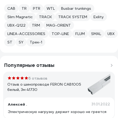
CAB
TR
PTR
WTL
Busbar trunkings
Slim Magnetic
TRACK
TRACK SYSTEM
Exility
UBX-Q122
TRM
MAG-ORIENT
LINEA-ACCESSORIES
TOP-LINE
FLUM
SMAL
UBX
ST
SY
Трек-1
Популярные отзывы
6 отзывов
Отзыв о шинопроводе FERON CAB1005
белый, 3м 41730
Алексей .
31.01.2022
Электрическую нагрузку держит хорошо не греется