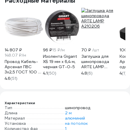
Расходные материалы
14 807 ₽
96 ₽
15 ₽/м
70 ₽
/шт
100 
148.07 ₽/м
Изолента Gigant
Заглушка для
Конн
Провод Кабель-
ХБ 19 мм х 6,4 м,
шинопровода
Apey
Арсенал ПВС
черная GT-0-5
ARTE LAMP
одно
3х2,5 ГОСТ 100 м
A210206
накл
4.1
(50)
4.8
(6)
4
(1)
KARS-51398
подв
4.6
(51)
шино
IP20
чёрн
09-1
Характеристики
Тип
шинопровод
Длина
2 м
Материал
алюминий
Установка
на потолок
Количество фаз
1