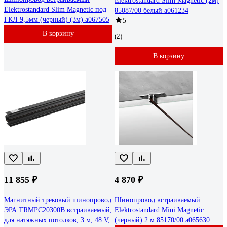
Elektrostandard Slim Magnetic (2м)
Elektrostandard Slim Magnetic под
85087/00 белый a061234
ГКЛ 9,5мм (черный) (3м) a067505
5
В корзину
(2)
В корзину
11 855 ₽
4 870 ₽
Магнитный трековый шинопровод
Шинопровод встраиваемый
ЭРА TRMPC20300B встраиваемый,
Elektrostandard Mini Magnetic
для натяжных потолков, 3 м, 48 V,
(черный) 2 м 85170/00 a065630