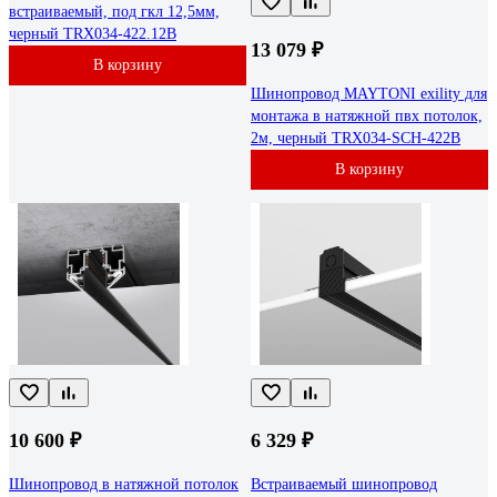
встраиваемый, под гкл 12,5мм,
черный TRX034-422.12B
13 079 ₽
В корзину
Шинопровод MAYTONI exility для
монтажа в натяжной пвх потолок,
2м, черный TRX034-SCH-422B
В корзину
10 600 ₽
6 329 ₽
Шинопровод в натяжной потолок
Встраиваемый шинопровод