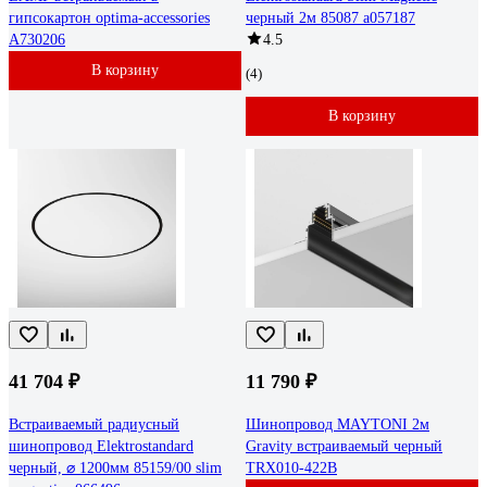
гипсокартон optima-accessories
черный 2м 85087 a057187
A730206
4.5
В корзину
(4)
В корзину
41 704 ₽
11 790 ₽
Встраиваемый радиусный
Шинопровод MAYTONI 2м
шинопровод Elektrostandard
Gravity встраиваемый черный
черный, ⌀ 1200мм 85159/00 slim
TRX010-422B