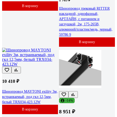
1 765 ₽
В корзину
Шинопровод трековый RITTER
накладной, однофазный,
АРТЛАЙН, с питанием и
заглушкой, 2м, 175-265В,
алюминий/пластик/медь, черный,
59786 9
В корзину
10 410 ₽
Шинопровод MAYTONI exility 3м,
встраиваемый, под гкл 12,5мм,
-14%
белый TRX034-423.12W
В корзину
8 951 ₽