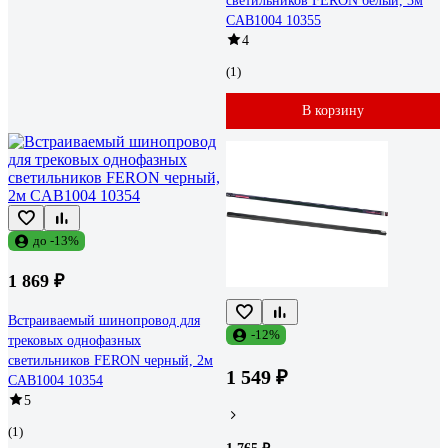
светильников FERON белый, 3м
CAB1004 10355
4
(1)
В корзину
до -13%
1 869 ₽
Встраиваемый шинопровод для
-12%
трековых однофазных
светильников FERON черный, 2м
1 549 ₽
CAB1004 10354
5
(1)