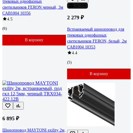
трековых однофазных
до -9%
светильников FERON черный, 3м
CAB1004 10356
2 279 ₽
4.5
(6)
Встраиваемый шинопровод для
трековых однофазных
В корзину
светильников FERON, белый, 2м
CAB1004 10353
4.4
(5)
В корзину
6 895 ₽
Шинопровод MAYTONI exility 2м,