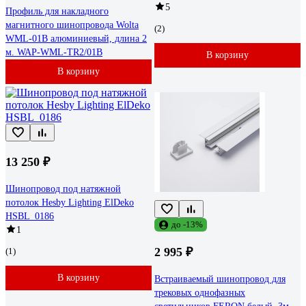
5
Профиль для накладного
магнитного шинопровода Wolta
(2)
WML-01B алюминиевый, длина 2
м. WAP-WML-TR2/01B
В корзину
В корзину
13 250 ₽
Шинопровод под натяжной
потолок Hesby Lighting ElDeko
HSBL_0186
до -13%
1
2 995 ₽
(1)
В корзину
Встраиваемый шинопровод для
трековых однофазных