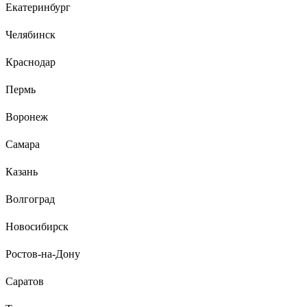
Екатеринбург
ОЛЕГ Ж.
21.03.2023
Челябинск
Цена. Шинопровод довольно тяжелый. Алюминия не
пожалели. Медная (покрытая медью?) шина. Точнее сказать
Краснодар
не могу - шинопровод ставил целиком, ничего не пилил.
Краска держится на корпусе хорошо. Крепеж для сетевого
Пермь
кабеля приличный. Резьба нигде не сорвана (что бывает
случается на дешевых изделиях).
Воронеж
Самара
Казань
Волгоград
Новосибирск
Ростов-на-Дону
Саратов