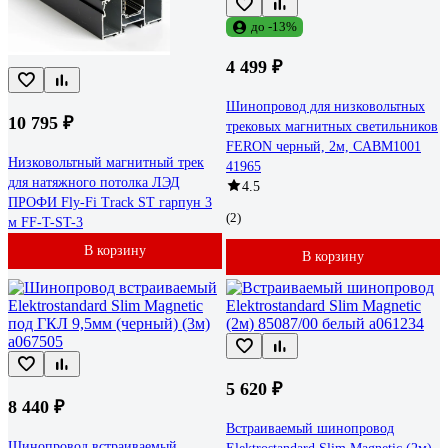
до -13%
4 499 ₽
Шинопровод для низковольтных
10 795 ₽
трековых магнитных светильников
FERON черный, 2м, CABM1001
Низковольтный магнитный трек
41965
для натяжного потолка ЛЭД
4.5
ПРОФИ Fly-Fi Track ST гарпун 3
(2)
м FF-T-ST-3
В корзину
В корзину
5 620 ₽
8 440 ₽
Встраиваемый шинопровод
Шинопровод встраиваемый