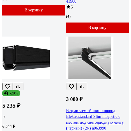
41966
5
В корзину
(4)
В корзину
-20%
3 080 ₽
5 235 ₽
Встраиваемый шинопровод
Elektrostandard Slim magnetic с
местом под светодиодную ленту
6 544 ₽
(чёрный) (2м) a063990