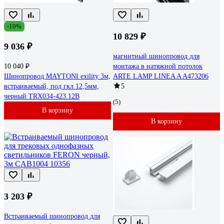
-10%
10 829 ₽
9 036 ₽
магнитный шинопровод для
10 040 ₽
монтажа в натяжной потолок
Шинопровод MAYTONI exility 3м,
ARTE LAMP LINEA A A473206
встраиваемый, под гкл 12,5мм,
5
черный TRX034-423.12B
(5)
В корзину
В корзину
3 203 ₽
Встраиваемый шинопровод для