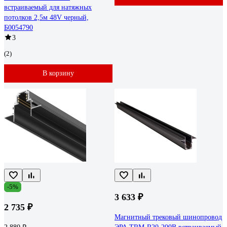
встраиваемый для натяжных
потолков 2,5м 48V черный,
Б0054790
3
(2)
В корзину
-5%
3 633 ₽
2 735 ₽
Магнитный трековый шинопровод