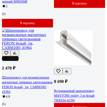
черный Б0063948
В корзину
5
(2)
В корзину
до -6%
2 470 ₽
Шинопровод для низковольтных
8 690 ₽
магнитных трековых светильников
FERON белый, 1м, CABM1001
Встраиваемый шинопровод
41964
MAYTONI exility 3 м белый
4.8
TRX034-423W
(5)