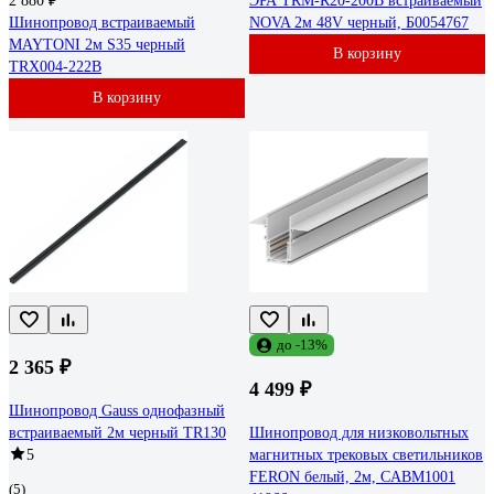
2 880 ₽
ЭРА TRM-R20-200B встраиваемый
Шинопровод встраиваемый
NOVA 2м 48V черный, Б0054767
MAYTONI 2м S35 черный
В корзину
TRX004-222B
В корзину
до -13%
2 365 ₽
4 499 ₽
Шинопровод Gauss однофазный
встраиваемый 2м черный TR130
Шинопровод для низковольтных
5
магнитных трековых светильников
FERON белый, 2м, CABM1001
(5)