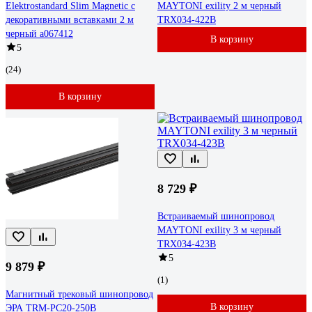
Elektrostandard Slim Magnetic с
MAYTONI exility 2 м черный
декоративными вставками 2 м
TRX034-422B
черный a067412
В корзину
5
(24)
В корзину
8 729 ₽
Встраиваемый шинопровод
MAYTONI exility 3 м черный
TRX034-423B
5
9 879 ₽
(1)
Магнитный трековый шинопровод
В корзину
ЭРА TRM-PC20-250B