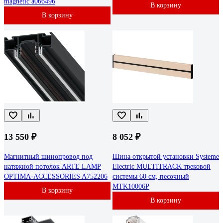
magnetic a066496
В корзину
В корзину
13 550 ₽
8 052 ₽
Магнитный шинопровод под
Шина открытой установки Systeme
натяжной потолок ARTE LAMP
Electric MULTITRACK трековой
OPTIMA-ACCESSORIES A752206
системы 60 см, песочный
MTK10006P
В корзину
В корзину