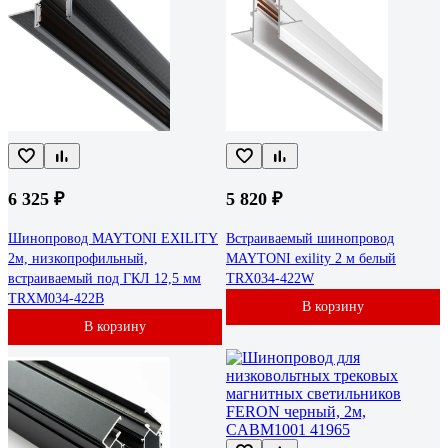
6 325 ₽
5 820 ₽
Шинопровод MAYTONI EXILITY
Встраиваемый шинопровод
2м, низкопрофильный,
MAYTONI exility 2 м белый
встраиваемый под ГКЛ 12,5 мм
TRX034-422W
TRXM034-422B
В корзину
В корзину