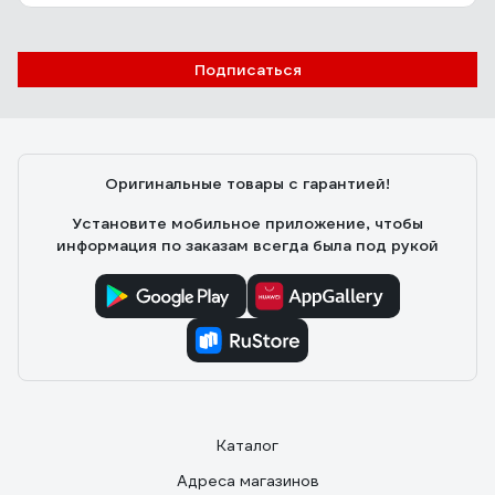
CAB1003 10342
ОЛЕГ Ж.
21.03.2023
Подписаться
Цена. Шинопровод довольно тяжелый. Алюминия не
пожалели. Медная (покрытая медью?) шина. Точнее
сказать не могу - шинопровод ставил целиком, ничего
не пилил. Краска держится на корпусе хорошо.
Оригинальные товары с гарантией!
Крепеж для сетевого кабеля приличный. Резьба нигде
не сорвана (что бывает случается на дешевых
Установите мобильное приложение, чтобы
изделиях).
информация по заказам всегда была под рукой
Каталог
Адреса магазинов