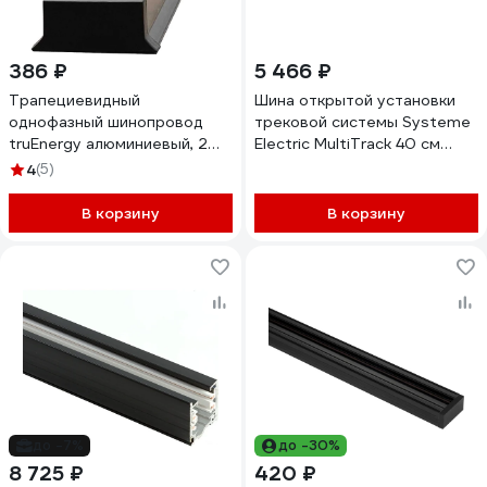
386 ₽
5 466 ₽
Трапециевидный
Шина открытой установки
однофазный шинопровод
трековой системы Systeme
truEnergy алюминиевый, 2
Electric MultiTrack 40 см
метра, черный 25007
Белый MTK10004W
4
(5)
В корзину
В корзину
до -7%
до -30%
8 725 ₽
420 ₽