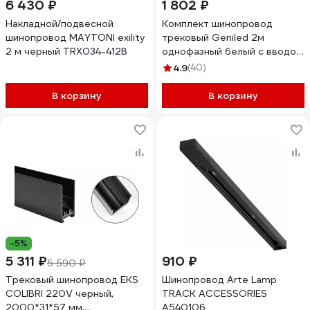
6 430 ₽
1 802 ₽
Накладной/подвесной
Комплект шинопровод
шинопровод MAYTONI exility
трековый Geniled 2м
2 м черный TRX034-412B
однофазный белый с вводом
питания и заглушкой
4.9
(40)
22010_22028_22030
В корзину
В корзину
-5%
5 311 ₽
910 ₽
5 590 ₽
Трековый шинопровод EKS
Шинопровод Arte Lamp
COLIBRI 220V черный,
TRACK ACCESSORIES
2000*31*57 мм,
A540106