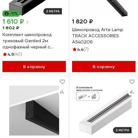
-11%
1 610 ₽
1 820 ₽
1 802 ₽
Шинопровод Arte Lamp
Комплект шинопровод
TRACK ACCESSORIES
трековый Geniled 2м
A540206
однофазный черный с
4.4
(7)
вводом питания и заглушкой
4.9
(40)
22011_22029_22031
В корзину
В корзину