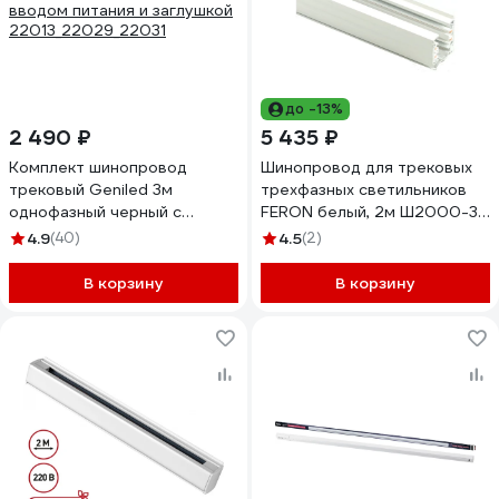
до -13%
2 490 ₽
5 435 ₽
Комплект шинопровод
Шинопровод для трековых
трековый Geniled 3м
трехфазных светильников
однофазный черный с
FERON белый, 2м Ш2000-3
вводом питания и заглушкой
41111
4.9
(40)
4.5
(2)
22013_22029_22031
В корзину
В корзину