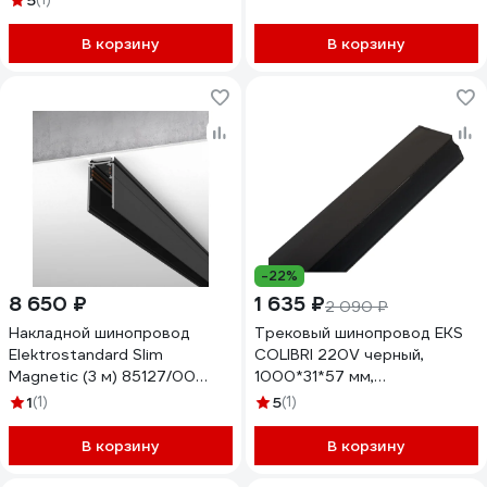
5
В корзину
В корзину
-22%
8 650 ₽
1 635 ₽
2 090 ₽
Накладной шинопровод
Трековый шинопровод EKS
Elektrostandard Slim
COLIBRI 220V черный,
Magnetic (3 м) 85127/00
1000*31*57 мм,
черный a062324
0У-00001340
1
(1)
5
(1)
В корзину
В корзину