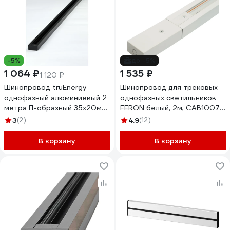
-5%
до -5%
1 064 ₽
1 535 ₽
1 120 ₽
Шинопровод truEnergy
Шинопровод для трековых
однофазный алюминиевый 2
однофазных светильников
метра П-образный 35x20мм
FERON белый, 2м, CAB1007,
черный 25013
51888
3
(2)
4.9
(12)
В корзину
В корзину