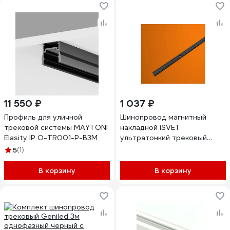
11 550 ₽
1 037 ₽
Профиль для уличной
Шинопровод магнитный
трековой системы MAYTONI
накладной iSVET
Elasity IP O-TR001-P-B3M
ультратонкий трековый
черный, черный MGN-RAIL,
5
(1)
шина трек 1 м MGN-RAIL-1-4
В корзину
В корзину