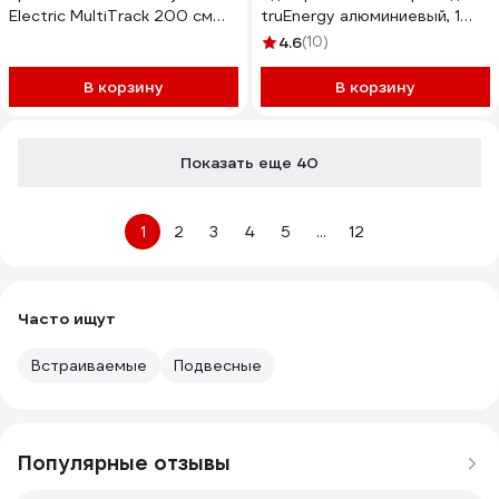
Electric MultiTrack 200 см
truEnergy алюминиевый, 1
Белый MTK10020W
метр, черный 25005
4.6
(10)
В корзину
В корзину
Показать еще 40
1
2
3
4
5
...
12
Часто ищут
Встраиваемые
Подвесные
Популярные отзывы