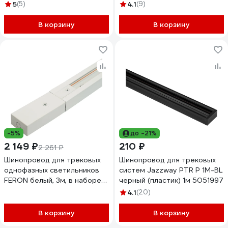
белый TRX001-113W
10337
5
(5)
4.1
(9)
В корзину
В корзину
-5%
до -21%
2 149 ₽
210 ₽
2 261 ₽
Шинопровод для трековых
Шинопровод для трековых
однофазных светильников
систем Jazzway PTR P 1M-BL
FERON белый, 3м, в наборе
черный (пластик) 1м 5051997
токоввод, заглушка,
4.1
(20)
крепление, CAB1007, 51889
В корзину
В корзину