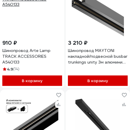
910 ₽
3 210 ₽
Шинопровод Arte Lamp
Шинопровод MAYTONI
TRACK ACCESSORIES
накладной/подвесной busbar
A540133
trunkings unity 3м алюминий
черный TRX001-113B
4.9
(14)
В корзину
В корзину