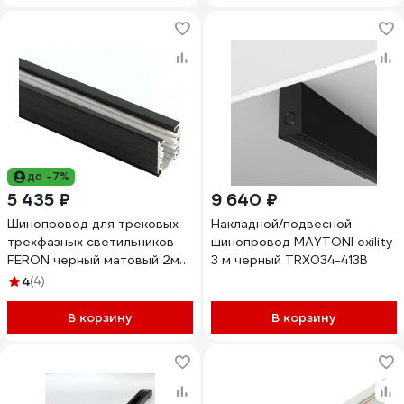
до -7%
5 435 ₽
9 640 ₽
Шинопровод для трековых
Накладной/подвесной
трехфазных светильников
шинопровод MAYTONI exility
FERON черный матовый 2м
3 м черный TRX034-413B
Ш2000-2М 41115
4
(4)
В корзину
В корзину