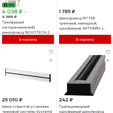
-8%
4 038 ₽
1 765 ₽
4 389 ₽
Шинопровод RITTER
Трехфазный
трековый, накладной,
(четырехжильный)
однофазный, АРТЛАЙН, с
шинопровод NOVOTECH 2м,
питанием и заглушкой, 2м,
в комплекте заглушки 135237
175-265В, алюминий/
В корзину
В корзину
пластик/медь, белый, 59784
5
25 010 ₽
242 ₽
Шина открытой установки
Трапециевидный
трековой системы Systeme
однофазный шинопровод