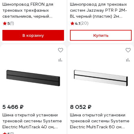
Шинопровод FERON для
Шинопровод для трековых
трековых трехфазных
систем Jazzway PTR P 2M-
светильников, черный
BL черный (пластик) 2м
матовый, 3м, Ш3000-2М
5052031
5
(1)
4.1
(20)
41116
В корзину
Купить
5 466 ₽
8 052 ₽
Шина открытой установки
Шина открытой установки
трековой системы Systeme
трековой системы Systeme
Electric MuitiTrack 40 см,
Electric MultiTrack 60 см
Антрацит MTK10004B
Белый MTK10006W
(1)