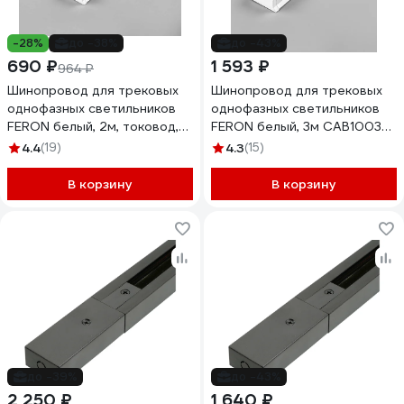
-28%
до -38%
до -43%
690 ₽
1 593 ₽
964 ₽
Шинопровод для трековых
Шинопровод для трековых
однофазных светильников
однофазных светильников
FERON белый, 2м, токовод,
FERON белый, 3м CAB1003
заглушка, крепление,
10339
4.4
(19)
4.3
(15)
CAB1003 10338
В корзину
В корзину
до -39%
до -43%
2 250 ₽
1 640 ₽