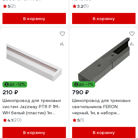
0У-00001341
5
(2)
3.2
(5)
В корзину
В корзину
до -12%
до -7%
210 ₽
790 ₽
Шинопровод для трековых
Шинопровод для трековых
систем Jazzway PTR P 1M-
светильников FERON
WH белый (пластик) 1м
черный, 1м, в наборе
5051973
токоввод, заглушка,
4.1
(20)
5
(1)
крепление 51890
В корзину
В корзину