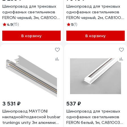
Шинопровод для трековых
Шинопровод для трековых
однофазных светильников
однофазных светильников
FERON черный, 3м, CAB1007,
FERON черный, 2м, CAB1007,
51892
51891
4.9
(15)
5
(1)
В корзину
В корзину
3 531 ₽
537 ₽
Шинопровод MAYTONI
Шинопровод для трековых
накладной/подвесной busbar
однофазных светильников
trunkings unity 3м алюминий
FERON белый, 1м, CAB1003