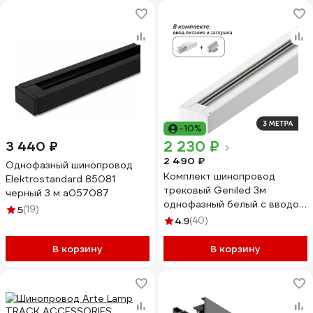
-10%
2 230 ₽
3 440 ₽
2 490 ₽
Однофазный шинопровод
Комплект шинопровод
Elektrostandard 85081
трековый Geniled 3м
черный 3 м a057087
однофазный белый с вводом
5
(19)
питания и заглушкой
4.9
(40)
22012_22028_22030
В корзину
В корзину