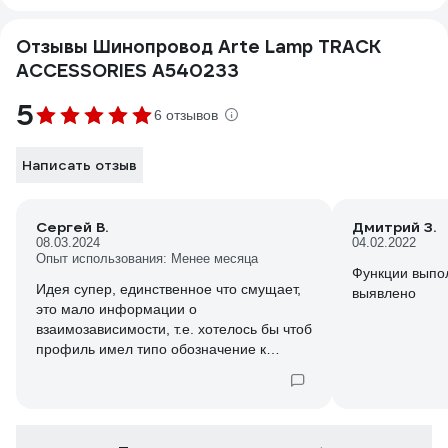
Отзывы Шинопровод Arte Lamp TRACK
ACCESSORIES A540233
5
6 отзывов
Написать отзыв
Сергей В.
Дмитрий З.
08.03.2024
04.02.2022
Опыт использования: Менее месяца
Функции выпо
Идея супер, единственное что смущает,
выявлено
это мало информации о
взаимозависимости, т.е. хотелось бы чтоб
профиль имел типо обозначение к
примеру: "Far3", и купив трак шину с
таким профилем одного производителя,
смог в нее засунуть светильник другого
производителя, выбрав его по