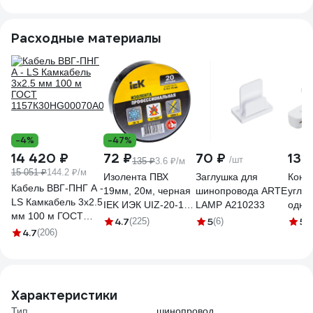
CAB1003 10339
Расходные материалы
-4%
-47%
14 420 ₽
72 ₽
70 ₽
138
/шт
135 ₽
3.6 ₽/м
15 051 ₽
144.2 ₽/м
Изолента ПВХ
Заглушка для
Конн
Кабель ВВГ-ПНГ А -
19мм, 20м, черная
шинопровода ARTE
углов
LS Камкабель 3x2.5
IEK ИЭК UIZ-20-10-
LAMP A210233
одно
мм 100 м ГОСТ
K02
накла
4.7
5
5
(225)
(6)
(2
1157К30HG00070А0100М
4.7
(206)
подв
шино
71x7
белый
122
Характеристики
Тип
шинопровод