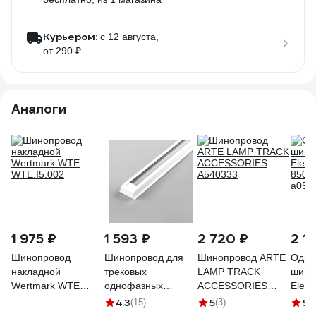
Курьером:
c 12 августа,
от 290 ₽
Аналоги
1 975 ₽
1 593 ₽
2 720 ₽
2 1
Шинопровод
Шинопровод для
Шинопровод ARTE
Одно
накладной
трековых
LAMP TRACK
шино
Wertmark WTE
однофазных
ACCESSORIES
Elekt
WTE.I5.002
светильников
A540333
8508
4.3
5
5
(15)
(3)
(3
FERON белый, 3м
a057