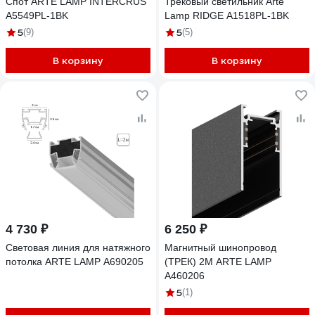
Спот ARTE LAMP INTERCRUS
Трековый светильник Arte
A5549PL-1BK
Lamp RIDGE A1518PL-1BK
5
5
(9)
(5)
В корзину
В корзину
4 730 ₽
6 250 ₽
Световая линия для натяжного
Магнитный шинопровод
потолка ARTE LAMP A690205
(ТРЕК) 2М ARTE LAMP
A460206
5
(1)