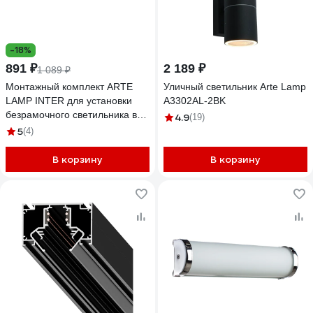
-18%
891 ₽
2 189 ₽
1 089 ₽
Монтажный комплект ARTE
Уличный светильник Arte Lamp
LAMP INTER для установки
A3302AL-2BK
безрамочного светильника в
4.9
(19)
натяжной потолок из ПВХ
5
(4)
INTER A300105
В корзину
В корзину