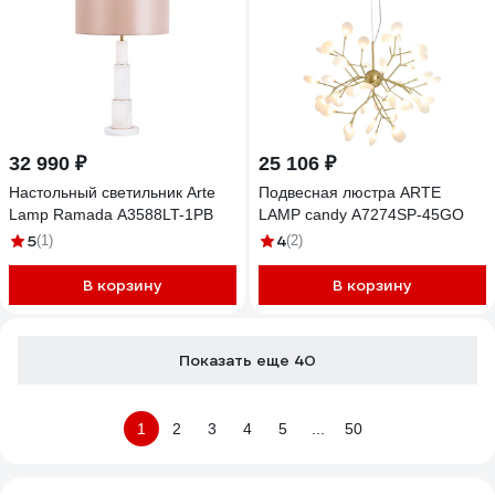
32 990 ₽
25 106 ₽
Настольный светильник Arte
Подвесная люстра ARTE
Lamp Ramada A3588LT-1PB
LAMP candy A7274SP-45GO
5
4
(1)
(2)
В корзину
В корзину
Показать еще 40
1
2
3
4
5
...
50