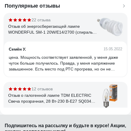
Популярные отзывы
22 отзыва
Отзыв об энергосберегающей лампе
WONDERFUL SM-1 20W/E14/2700 (спираль)
900405
Семён У.
15.05.2022
цена. Мощность соответствует заявленной, у меня даже
чуток больше получилось. Правда, у меня напряжение
завышенное. Есть место под РТС прогрева, но он не
распаян. Свет приятный.
12 отзывов
Отзыв о галогенной лампе TDM ELECTRIC
Свеча прозрачная, 28 Вт-230 В-Е27 SQ0341-
0095
Владислав
21.05.2025
Подпишитесь
на рассылку
и будьте в курсе! Акции,
Свет теплый, при низком напряжении не отключаются