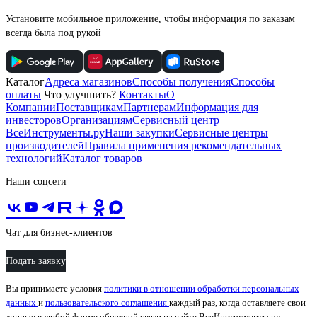
Установите мобильное приложение, чтобы информация по заказам
всегда была под рукой
Каталог
Адреса магазинов
Способы получения
Способы
оплаты
Что улучшить?
Контакты
О
Компании
Поставщикам
Партнерам
Информация для
инвесторов
Организациям
Сервисный центр
ВсеИнструменты.ру
Наши закупки
Сервисные центры
производителей
Правила применения рекомендательных
технологий
Каталог товаров
Наши соцсети
Чат для бизнес-клиентов
Подать заявку
Вы принимаете условия
политики в отношении обработки персональных
данных
и
пользовательского соглашения
каждый раз, когда оставляете свои
данные в любой форме обратной связи на сайте ВсеИнструменты.ру