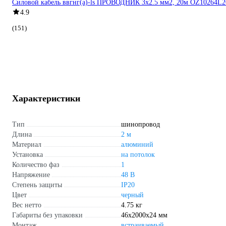
Силовой кабель ввгнг(a)-ls ПРОВОДНИК 3x2.5 мм2, 20м OZ10264L2
4.9
(151)
Характеристики
Тип
шинопровод
Длина
2 м
Материал
алюминий
Установка
на потолок
Количество фаз
1
Напряжение
48 В
Степень защиты
IP20
Цвет
черный
Вес нетто
4.75 кг
Габариты без упаковки
46х2000х24 мм
Монтаж
встраиваемый