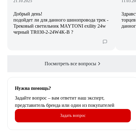
21.10.2025
11.03.2
Добрый день!
Здравс
подойдет ли для данного шинопровода трек -
торцев
Трековый светильник MAYTONI exility 24w
данног
черный TR030-2-24W4K-B ?
Посмотреть все вопросы
Нужна помощь?
Задайте вопрос – вам ответит наш эксперт,
представитель бренда или один из покупателей
Задать вопрос