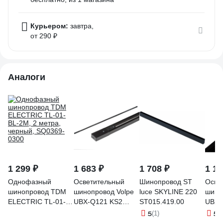
Курьером:
завтра,
от 290 ₽
Аналоги
1 299 ₽
1 683 ₽
1 708 ₽
1 12
Однофазный
Осветительный
Шинопровод ST
Осве
шинопровод TDM
шинопровод Volpe
luce SKYLINE 220
шино
ELECTRIC TL-01-
UBX-Q121 KS2
ST015.419.00
UBX-
BL-2M, 2 метра,
BLACK 300
BLAC
5
5
(1)
(2
черный, SQ0369-
POLYBAG тип К UL-
2м U