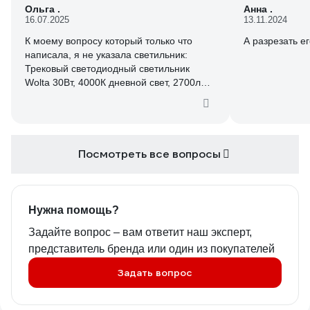
Ольга .
Анна .
16.07.2025
13.11.2024
К моему вопросу который только что
А разрезать е
написала, я не указала светильник:
Трековый светодиодный светильник
Wolta 30Вт, 4000К дневной свет, 2700лм,
степень защиты IP40, поворотный,
линейный, черный WTL-30W/04B и
артикул шины к ним, заглушки и питание
подстажите пожалуйста артиклы для
комплекта!спасибо!
Посмотреть все вопросы
Нужна помощь?
Задайте вопрос – вам ответит наш эксперт,
представитель бренда или один из покупателей
Задать вопрос