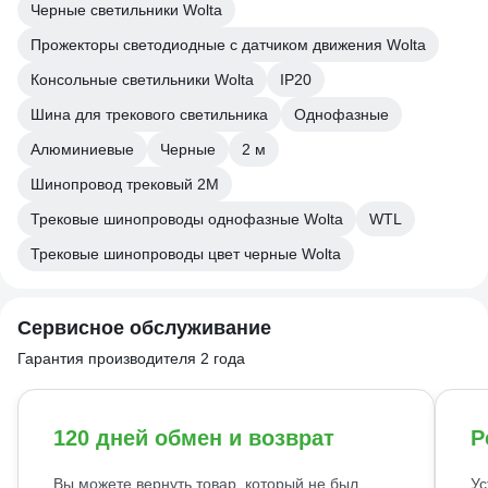
Черные светильники Wolta
Прожекторы светодиодные с датчиком движения Wolta
Консольные светильники Wolta
IP20
Шина для трекового светильника
Однофазные
Алюминиевые
Черные
2 м
Шинопровод трековый 2М
Трековые шинопроводы однофазные Wolta
WTL
Трековые шинопроводы цвет черные Wolta
Сервисное обслуживание
Гарантия производителя 2 года
120 дней обмен и возврат
Р
Вы можете вернуть товар, который не был
Ус