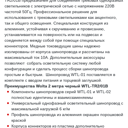
TR2/01B предназначен для соединения трековых однофазных
светильников с электрической сетью с напряжением 220В
частотой 50Гц. Профессиональное решение для
использования с трековыми светильниками как акцентного,
так и общего освещения. Специальная конструкция из
алюминия, устойчивая к скручиванию и провисанию,
устанавливается на поверхность или на подвесах и
соединяется между собой при помощи специальных
коннекторов. Медные токоведущие шины надежно
изолированы от корпуса шинопровода и рассчитаны на
максимальный ток 10А. Дополнительные аксессуары
позволяют собрать осветительную систему любой
конфигурации и сделать процесс сборки шинопровода
простым и быстрым. Шинопровод WTL-01 поставляется в
комплекте с вводом питания и торцевой заглушкой.
Преимущества Wolta 2 метра черный WTL-TR2/01B
Компоненты шинопроводов серий WTL-01 и WTL-02
полностью идентичны и взаимозаменяемы
Универсальный однофазный осветительный шинопровод с
максимальной нагрузкой 6 кг/м
Профиль шинопровода из алюминия окрашен порошковой
краской
Корпуса коннекторов из пластика дополнительно