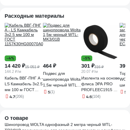
0300
00001285
Расходные материалы
-4%
-5%
14 420 ₽
464 ₽
301 ₽
39 
15 051 ₽
316 ₽
144.2 ₽/м
20.07 ₽/м
Подвес для
Торц
Кабель ВВГ-ПНГ А -
Изолента на основе
шинопровода Wolta
WOLT
LS Камкабель 3x2.5
флиса ЭРА PRO
1,5м черный WTL-
шино
мм 100 м ГОСТ
PROFLEEC1915 19
MK3/01B
черн
5
5
(1)
(2
1157К30HG00070А0100М
мм, 15 м, 0,3 мм,
4.7
4.6
(206)
(104)
EC/0
черная Б0057181
О товаре
Шинопровод WOLTA однофазный 2 метра черный WTL-