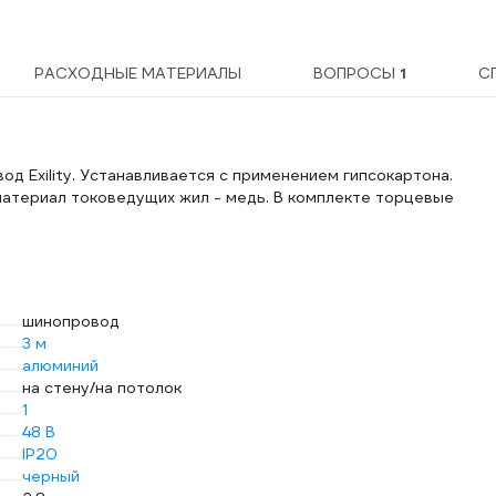
РАСХОДНЫЕ МАТЕРИАЛЫ
ВОПРОСЫ
1
С
д Exility. Устанавливается с применением гипсокартона.
материал токоведущих жил - медь. В комплекте торцевые
шинопровод
3 м
алюминий
на стену/на потолок
1
48 В
IP20
черный