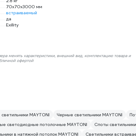
2.8 кг
70x70x3000 мм
встраиваемый
да
Exillity
лера менять характеристики, внешний вид, комплектацию товара и
убличной офертой
 светильники MAYTONI
Черные светильники MAYTONI
По
ные светодиодные потолочные MAYTONI
Споты светильник
ьники в натяжной потолок MAYTONI
Светильники встраива