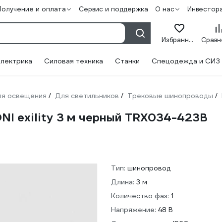
Получение и оплата
Сервис и поддержка
О нас
Инвестор
Избранное
лектрика
Силовая техника
Станки
Спецодежда и СИЗ
ля освещения
Для светильников
Трековые шинопроводы
/
/
/
I exility 3 м черный TRX034-423B
Тип:
шинопровод
Длина:
3 м
Количество фаз:
1
Напряжение:
48 В